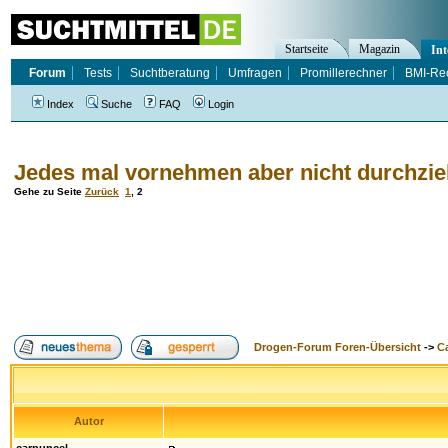
Startseite
Magazin
Int
Forum
Tests
Suchtberatung
Umfragen
Promillerechner
BMI-Re
Index
Suche
FAQ
Login
Jedes mal vornehmen aber nicht durchzieh
Gehe zu Seite
Zurück
1
,
2
Drogen-Forum Foren-Übersicht
->
Ca
Autor