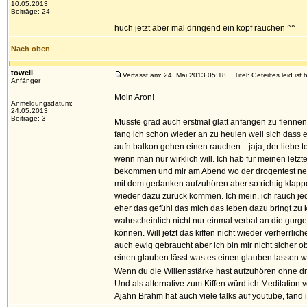
10.05.2013
Beiträge: 24
huch jetzt aber mal dringend ein kopf rauchen ^^
Nach oben
toweli
Verfasst am: 24. Mai 2013 05:18
Titel: Geteiltes leid ist
Anfänger
Moin Aron!
Anmeldungsdatum:
24.05.2013
Beiträge: 3
Musste grad auch erstmal glatt anfangen zu flennen a
fang ich schon wieder an zu heulen weil sich dass ec
aufn balkon gehen einen rauchen... jaja, der liebe t
wenn man nur wirklich will. Ich hab für meinen let
bekommen und mir am Abend wo der drogentest negat
mit dem gedanken aufzuhören aber so richtig klappe
wieder dazu zurück kommen. Ich mein, ich rauch jede
eher das gefühl das mich das leben dazu bringt zu 
wahrscheinlich nicht nur einmal verbal an die gurg
können. Will jetzt das kiffen nicht wieder verherrl
auch ewig gebraucht aber ich bin mir nicht sicher 
einen glauben lässt was es einen glauben lassen wil
Wenn du die Willensstärke hast aufzuhören ohne dro
Und als alternative zum Kiffen würd ich Meditation 
Ajahn Brahm hat auch viele talks auf youtube, fand i