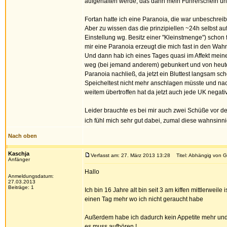
aufgehalten werde, das dann mein Führerschein un
Fortan hatte ich eine Paranoia, die war unbeschreibl
Aber zu wissen das die prinzipiellen ~24h selbst au
Einstellung wg. Besitz einer "Kleinstmenge") schon f
mir eine Paranoia erzeugt die mich fast in den Wahn
Und dann hab ich eines Tages quasi im Affekt mein
weg (bei jemand anderem) gebunkert und von heute
Paranoia nachließ, da jetzt ein Bluttest langsam s
Speicheltest nicht mehr anschlagen müsste und nac
weitem übertroffen hat da jetzt auch jede UK negati
Leider brauchte es bei mir auch zwei Schüße vor de
ich fühl mich sehr gut dabei, zumal diese wahnsin
Nach oben
Kaschja
Verfasst am: 27. März 2013 13:28
Titel: Abhängig von G
Anfänger
Hallo
Anmeldungsdatum:
27.03.2013
Beiträge: 1
Ich bin 16 Jahre alt bin seit 3 am kiffen mittlerwei
einen Tag mehr wo ich nicht geraucht habe
Außerdem habe ich dadurch kein Appetite mehr und
es muss aufhören !