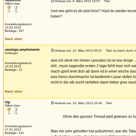
carpuncel
Verfasst am: 9. März 2013 10:07
Titel:
Silber-User
Und wie geht es dir jetzt Aron? Hast du wieder kons
holen?
Anmeldungsdatum:
13.02.2012
Beiträge: 267
Nach oben
santiago.amphetamin
Verfasst am: 10. März 2013 05:37
Titel: du bisch doch ni
Anfänger
also ich denk mir immer cannabis ist ne low droge.
Anmeldungsdatum:
shit...muss sagendie ersten 2 tage fühlt man sich w
10.03.2013
Beiträge: 12
mach sport lenk dich ab dann ist in einer woche da
was heros durchmachn ist bestimmt n paar stufen hä
nicht in die alk sucht verfallen dann lieber gras rauch
Nach oben
Ugi
Verfasst am: 16. März 2013 10:45
Titel:
Silber-User
Ohne den ganzen Thread jetzt gelesen zu 
Anmeldungsdatum:
17.01.2013
Was mir sehr geholfen hat aufzuhören, war die Tat
Beiträge: 131