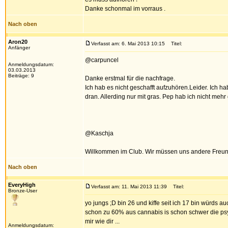
Danke schonmal im vorraus .
Nach oben
Aron20
Verfasst am: 6. Mai 2013 10:15
Titel:
Anfänger
@carpuncel
Anmeldungsdatum:
03.03.2013
Beiträge: 9
Danke erstmal für die nachfrage.
Ich hab es nicht geschafft aufzuhören.Leider. Ich 
dran. Allerding nur mit gras. Pep hab ich nicht m
@Kaschja
Willkommen im Club. Wir müssen uns andere Freund
Nach oben
EveryHigh
Verfasst am: 11. Mai 2013 11:39
Titel:
Bronze-User
yo jungs ;D bin 26 und kiffe seit ich 17 bin würds
schon zu 60% aus cannabis is schon schwer die psy
mir wie dir ...
Anmeldungsdatum: