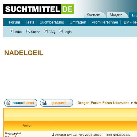
Startseite
Magazin
Int
Forum
Tests
Suchtberatung
Umfragen
Promillerechner
BMI-Re
Index
Suche
FAQ
Login
NADELGEIL
Drogen-Forum Foren-Übersicht
->
H
Autor
***crazy***
Verfasst am: 13. Nov 2008 15:30
Titel: NADELGEIL