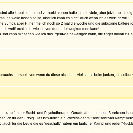
 sind alle kaputt, dünn und vernarbt. venen hatte ich nie viele, aber jetzt hab ich 
l ne weile lassen sollte, aber ich kann es nicht, auch wenn ich es wirklich will!
one 36mg), aber H. nehme ich noch so 2 mal die woche und die subuxone ballere i
er ich weiß echt nicht wie ich von der nadel wegkommen kann!
 und kann mir sagen wie ich das irgentwie bewältigen kann, die finger davon zu l
brauchst perspektiven wenn du diese nicht hast viel spass beim junken, ich selber
entrezept" in der Sucht- und Psychotherapie. Gerade aber in diesen Bereichen ist
chädlich für den Erfolg. Das ist wirklich ein Prozess der mit sehr sehr viel Kampf 
ibt auch für die Leute die es "geschafft" haben ein täglicher Kampf und jeder "Rück