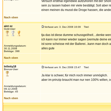
Versuch erstmal irgendwie aufzuhören mit der Shore
sein zu lassen haben mir viele bestätigt. Soll aber 
einen meinen du musst die Droge hassen, die andere
Nach oben
aint ez
Verfasst am: 3. Dez 2008 16:09
Titel:
Gold-User
tja das ist diese dumme schussgeilheit....denke wenn
ich kann nur immer wieder sagen (vermute deine einz
ist sone scheisse mit der Ballerei...kann man doch
Anmeldungsdatum:
alles gute
30.11.2008
Beiträge: 398
Nach oben
Infinity18
Verfasst am: 9. Dez 2008 15:47
Titel:
Bronze-User
Ja klar is schwer, für mich noch immer unmöglich.
aber im prinzip braucht man nur nen 100% willen, 
Anmeldungsdatum:
09.12.2008
Beiträge: 45
Nach oben