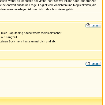
sen, wobei es jedenfalls bei Metha, sehr schwer ist das nach längerer Zeit
 keine Antwort auf deine Frage. Es gibt viele Ansichten und Möglichkeiten, die
ass man unterlegen ist usw... ich hab schon vieles gehört.
mich- kaputt-ding haette waere vieles einfacher...
 auf Langzeit.
h keinen Bock mehr hast sammel dich und ab.