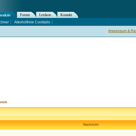
Forum
Lexikon
Kontakt
eraktiv
chner
Alkoholfreie Cocktails
Impressum & Rec
eroin
Nachricht