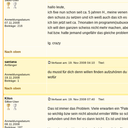
Silber-User
hallo leute,
ich fixe nun schon seit ca. 5 jahren H., meine venen
den schuss zu setzen und ich weiß auch das ich es ma
Anmeldungsdatum:
ich bin jetzt seit ca. 7monaten im programm(subux
07.11.2008
Beiträge: 216
ich will den ganzen scheiss nicht mehr machen, ab
hat bzw. hatte jemand ungefähr das gleiche problem
lg. crazy
Nach oben
santana
Verfasst am: 19. Nov 2008 04:10
Titel:
Anfänger
du musst für dich denn willen finden aufzuhören du 
Anmeldungsdatum:
wofür
19.11.2008
Beiträge: 1
Nach oben
Kilon
Verfasst am: 19. Nov 2008 07:40
Titel:
Silber-User
Das ist immer das Problem. Viele erwarten ein "Pat
so wichtig bzw sein nicht absolut ernster Wille so s
gefunden und ihm fiel es dann leicht. Es ist und ble
Anmeldungsdatum:
08.11.2008
Beiträge: 187