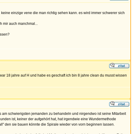
eig. keine einzige vene die man richtig sehen kann. es wird immer schwerer sich
ch mir auch manchmal...
assen?
 war 18 jahre auf H und habe es geschaft ich bin 8 jahre clean du musst wissen
 es am schwierigsten jemanden zu behandeln und nirgendwo ist seine Mitarbeit
verbunden ist, keiner der aufgehört hat, hat irgendwie eine Wundermethode
fall" den sie bauen könnte die Spirale wieder von vorn beginnen lassen.