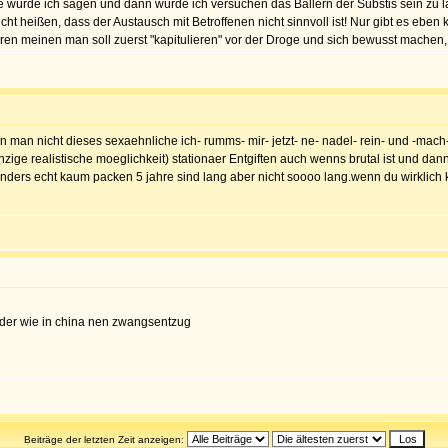
 würde ich sagen und dann würde ich versuchen das Ballern der Substis sein zu las
nicht heißen, dass der Austausch mit Betroffenen nicht sinnvoll ist! Nur gibt es eben
n meinen man soll zuerst "kapitulieren" vor der Droge und sich bewusst machen, d
 man nicht dieses sexaehnliche ich- rumms- mir- jetzt- ne- nadel- rein- und -mach- 
ige realistische moeglichkeit) stationaer Entgiften auch wenns brutal ist und dann
 anders echt kaum packen 5 jahre sind lang aber nicht soooo lang.wenn du wirklic
oder wie in china nen zwangsentzug
Beiträge der letzten Zeit anzeigen: