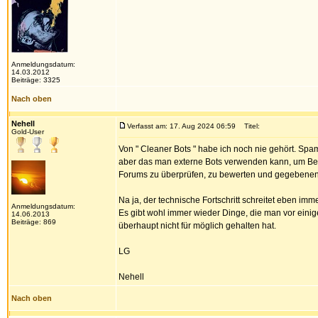
Anmeldungsdatum:
14.03.2012
Beiträge: 3325
Nach oben
Nehell
Verfasst am: 17. Aug 2024 06:59
Titel:
Gold-User
Von " Cleaner Bots " habe ich noch nie gehört. Spam 
aber das man externe Bots verwenden kann, um Bei
Forums zu überprüfen, zu bewerten und gegebenenf
Na ja, der technische Fortschritt schreitet eben imm
Anmeldungsdatum:
Es gibt wohl immer wieder Dinge, die man vor eini
14.06.2013
Beiträge: 869
überhaupt nicht für möglich gehalten hat.
LG
Nehell
Nach oben