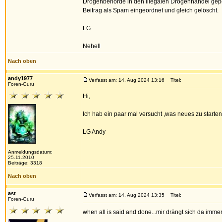
Drogenbehörde in den illegalen Drogenhandel gepo
Beitrag als Spam eingeordnet und gleich gelöscht.
LG
Nehell
Nach oben
andy1977
Verfasst am: 14. Aug 2024 13:16
Titel:
Foren-Guru
Hi,
Ich hab ein paar mal versucht ,was neues zu starte
LG Andy
Anmeldungsdatum:
25.11.2010
Beiträge: 3318
Nach oben
ast
Verfasst am: 14. Aug 2024 13:35
Titel:
Foren-Guru
when all is said and done...mir drängt sich da imm