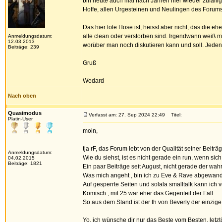
bin heute auch mal nach Jahren hier wieder zufällig
Hoffe, allen Urgesteinen und Neulingen des Forums
Das hier tote Hose ist, heisst aber nicht, das die e
alle clean oder verstorben sind. Irgendwann weiß 
Anmeldungsdatum:
12.03.2013
worüber man noch diskutieren kann und soll. Jedenfa
Beiträge: 239
Gruß
Wedard
Nach oben
Quasimodus
Verfasst am: 27. Sep 2024 22:49
Titel:
Platin-User
moin,
tja rF, das Forum lebt von der Qualität seiner Beitr
Anmeldungsdatum:
Wie du siehst, ist es nicht gerade ein run, wenn sic
04.02.2015
Beiträge: 1821
Ein paar Beiträge seit August, nicht gerade der wah
Was mich angeht , bin ich zu Eve & Rave abgewand
Auf gesperrte Seiten und solala smalltalk kann ich ve
Komisch , mit 25 war eher das Gegenteil der Fall.
So aus dem Stand ist der th von Beverly der einzige 
Yo, ich wünsche dir nur das Beste vom Besten, letztö