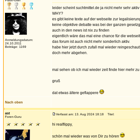
Platin-User
leider scheint suchtmittel.de ja nicht mehr sehr aktiv
WHY?
es gibt keine texte auf der webseite zur legalisierung
keine objektive debatte was bei der ganzen gesetzge
auch in den news ist nix zu finden
eigentlich wäre das mal eine chance für die webseit
Anmeldungsdatum:
das forum ist auch nicht mehr sonderlich aktiv.
24.10.2011
Beiträge: 1169
habe hier jetzt durch zufall mal wieder reingeschau
doch mehr abgehen.
mal sehen ob ich mal wieder zeit finde hier mehr zu 
gruß
dat etwas ältere geflappere
Nach oben
ast
Verfasst am: 13. Aug 2024 18:18
Titel:
Foren-Guru
hi realflippy,
schön mal wieder was von Dir zu hören