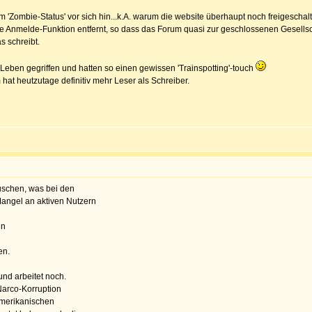
m 'Zombie-Status' vor sich hin...k.A. warum die website überhaupt noch freigeschal
nmelde-Funktion entfernt, so dass das Forum quasi zur geschlossenen Gesellscha
s schreibt.
 Leben gegriffen und hatten so einen gewissen 'Trainspotting'-touch
 hat heutzutage definitiv mehr Leser als Schreiber.
auschen, was bei den
Mangel an aktiven Nutzern
in
en.
und arbeitet noch.
 Narco-Korruption
amerikanischen