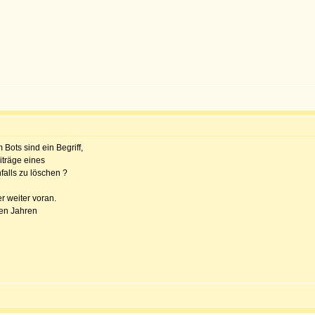
Bots sind ein Begriff,
träge eines
alls zu löschen ?
er weiter voran.
gen Jahren