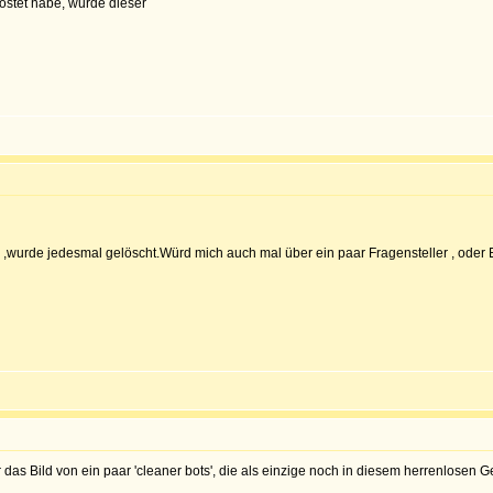
stet habe, wurde dieser
n ,wurde jedesmal gelöscht.Würd mich auch mal über ein paar Fragensteller , oder 
er das Bild von ein paar 'cleaner bots', die als einzige noch in diesem herrenlose