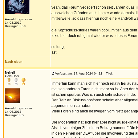
yeah, das Forum vegetiert schon seit Jahren quasi i
aus welchen Gründen auch immer wurde damals die A
mittlerweile, so dass hier nur noch eine Handvoll wa
Anmeldungsdatum:
14.03.2012
Beiträge: 3325
die Kopfschuss-stories waren cool...mitten aus dem
texte hier doch ruhig mal wieder was...dieses Forum
so long,
ast
Nach oben
Nehell
Verfasst am: 14. Aug 2024 04:22
Titel:
Gold-User
Immerhin kann man sich hier noch relativ frei aust
meisten anderen Foren nicht mehr so ist. Aber der 
ist schon spürbar. Was ich auch sehr schade finde.
Der Reiz an Diskussionsforen scheint aber allgeme
abgenommen zu haben.
Anmeldungsdatum:
Viele Foren sind auch deswegen vom Netz gegang
14.06.2013
Beiträge: 869
Die Moderation hat sich hier aber nicht ausgeklinkt 
Als ich vor einiger Zeit einen Beitrag namens " Die
in den Reihen der DEA" über die Involvierung der 