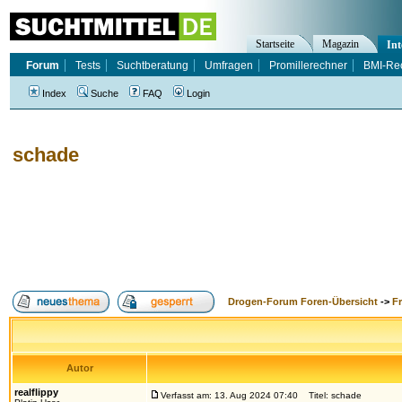
Startseite
Magazin
Int
Forum
Tests
Suchtberatung
Umfragen
Promillerechner
BMI-Re
Index
Suche
FAQ
Login
schade
Drogen-Forum Foren-Übersicht
->
F
Autor
realflippy
Verfasst am: 13. Aug 2024 07:40
Titel: schade