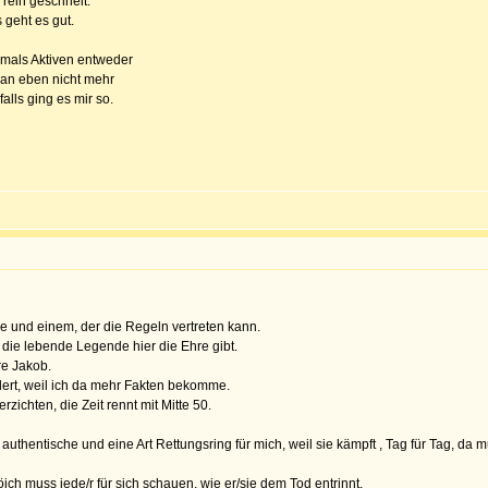
 rein geschneit.
 geht es gut.
hemals Aktiven entweder
man eben nicht mehr
lls ging es mir so.
äge und einem, der die Regeln vertreten kann.
h die lebende Legende hier die Ehre gibt.
re Jakob.
ert, weil ich da mehr Fakten bekomme.
rzichten, die Zeit rennt mit Mitte 50.
authentische und eine Art Rettungsring für mich, weil sie kämpft , Tag für Tag, da 
ich muss jede/r für sich schauen, wie er/sie dem Tod entrinnt.