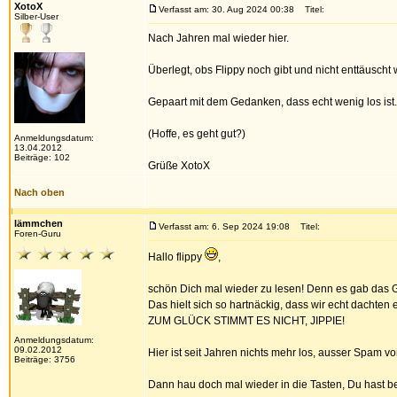
XotoX
Verfasst am: 30. Aug 2024 00:38
Titel:
Silber-User
Nach Jahren mal wieder hier.
Überlegt, obs Flippy noch gibt und nicht enttäuscht
Gepaart mit dem Gedanken, dass echt wenig los ist
(Hoffe, es geht gut?)
Anmeldungsdatum:
13.04.2012
Beiträge: 102
Grüße XotoX
Nach oben
lämmchen
Verfasst am: 6. Sep 2024 19:08
Titel:
Foren-Guru
Hallo flippy
,
schön Dich mal wieder zu lesen! Denn es gab das Ge
Das hielt sich so hartnäckig, dass wir echt dachten 
ZUM GLÜCK STIMMT ES NICHT, JIPPIE!
Anmeldungsdatum:
09.02.2012
Hier ist seit Jahren nichts mehr los, ausser Spam vo
Beiträge: 3756
Dann hau doch mal wieder in die Tasten, Du hast 