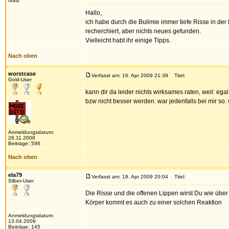
Gast
Hallo,
ich habe durch die Bulimie immer tiefe Risse in der
recherchiert, aber nichts neues gefunden.
Vielleicht habt ihr einige Tipps.
Nach oben
worstcase
Verfasst am: 16. Apr 2009 21:39
Titel:
Gold-User
kann dir da leider nichts wirksames raten, weil: eg
bzw nicht besser werden. war jedenfalls bei mir s
Anmeldungsdatum:
28.11.2008
Beiträge: 596
Nach oben
ela79
Verfasst am: 19. Apr 2009 20:04
Titel:
Silber-User
Die Risse und die offenen Lippen wirst Du wie über
Körper kommt es auch zu einer solchen Reaktion
Anmeldungsdatum:
13.04.2009
Beiträge: 145