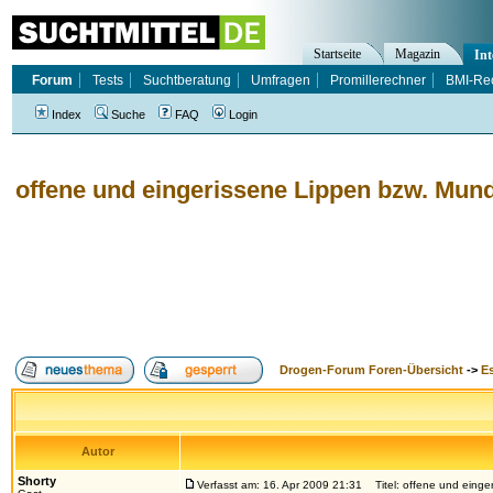
Startseite
Magazin
Int
Forum
Tests
Suchtberatung
Umfragen
Promillerechner
BMI-Re
Index
Suche
FAQ
Login
offene und eingerissene Lippen bzw. Mun
Drogen-Forum Foren-Übersicht
->
E
Autor
Shorty
Verfasst am: 16. Apr 2009 21:31
Titel: offene und einge