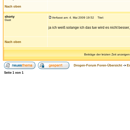
Nach oben
shorty
Verfasst am: 4. Mai 2009 19:52
Titel:
Gast
ja ich weiß solange ich das tue wird es nicht besser
Nach oben
Beiträge der letzten Zeit anzeigen
Drogen-Forum Foren-Übersicht
->
E
Seite
1
von
1