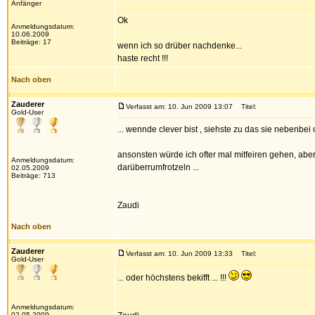
Anfänger
Ok
Anmeldungsdatum:
10.06.2009
Beiträge: 17
wenn ich so drüber nachdenke...
haste recht !!!
Nach oben
Zauderer
Verfasst am: 10. Jun 2009 13:07
Titel:
Gold-User
... wennde clever bist , siehste zu das sie nebenbei 
ansonsten würde ich ofter mal mitfeiren gehen, abe
Anmeldungsdatum:
darüberrumfrotzeln ...
02.05.2009
Beiträge: 713
Zaudi
Nach oben
Zauderer
Verfasst am: 10. Jun 2009 13:33
Titel:
Gold-User
... oder höchstens bekifft ... !!!
Anmeldungsdatum:
02.05.2009