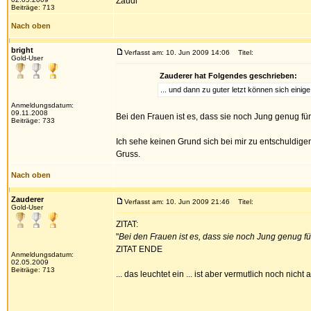
Zaudi
Beiträge: 713
Nach oben
bright
Verfasst am: 10. Jun 2009 14:06
Titel:
Gold-User
Zauderer hat Folgendes geschrieben:
... und dann zu guter letzt können sich einig
Anmeldungsdatum:
09.11.2008
Bei den Frauen ist es, dass sie noch Jung genug für
Beiträge: 733
Ich sehe keinen Grund sich bei mir zu entschuldigen.
Gruss.
Nach oben
Zauderer
Verfasst am: 10. Jun 2009 21:46
Titel:
Gold-User
ZITAT:
"
Bei den Frauen ist es, dass sie noch Jung genug fü
ZITAT ENDE
Anmeldungsdatum:
02.05.2009
Beiträge: 713
... das leuchtet ein ... ist aber vermutlich noch nicht al