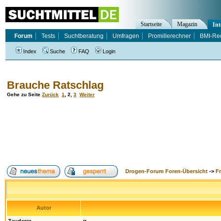
Startseite
Magazin
Int
Forum
Tests
Suchtberatung
Umfragen
Promillerechner
BMI-Re
Index
Suche
FAQ
Login
Brauche Ratschlag
Gehe zu Seite
Zurück
1
,
2
,
3
Weiter
Drogen-Forum Foren-Übersicht
->
F
Autor