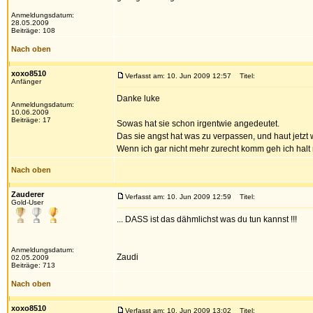
Anmeldungsdatum:
28.05.2009
Beiträge: 108
Nach oben
xoxo8510
Verfasst am: 10. Jun 2009 12:57
Titel:
Anfänger
Danke luke
Anmeldungsdatum:
10.06.2009
Beiträge: 17
Sowas hat sie schon irgentwie angedeutet.
Das sie angst hat was zu verpassen, und haut jetzt w
Wenn ich gar nicht mehr zurecht komm geh ich halt mit
Nach oben
Zauderer
Verfasst am: 10. Jun 2009 12:59
Titel:
Gold-User
... DASS ist das dähmlichst was du tun kannst !!!
Anmeldungsdatum:
Zaudi
02.05.2009
Beiträge: 713
Nach oben
xoxo8510
Verfasst am: 10. Jun 2009 13:02
Titel: