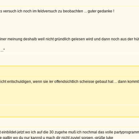
das versuch ich noch im feldversuch zu beobachten ... guter gedanke !
ner meinung deshalb weil nicht gründlich gelesen wird und dann noch aus der hüfte 
.."
nicht entschuldigen, wenn sie /er offendsichtlich scheisse gebaut hat ... dann komm
 oft einbildet-jetzt wo ich auf die 30 zugehe muß ich nochmal das volle partyprogr
ne gattin wo du nur kannst u mach dir nicht zuviel sorgen.-grüße luke