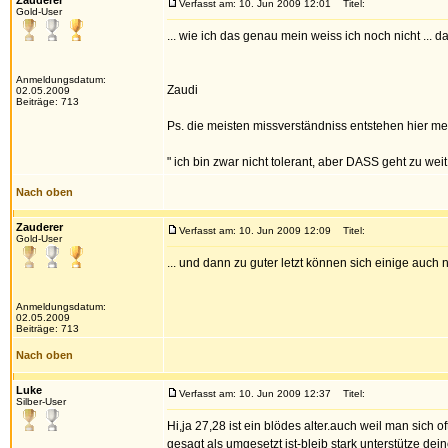
Zauderer
Verfasst am: 10. Jun 2009 12:01
Titel:
Gold-User
... wie ich das genau mein weiss ich noch nicht ... 
Anmeldungsdatum:
Zaudi
02.05.2009
Beiträge: 713
Ps. die meisten missverständniss entstehen hier mei
" ich bin zwar nicht tolerant, aber DASS geht zu weit .
Nach oben
Zauderer
Verfasst am: 10. Jun 2009 12:09
Titel:
Gold-User
... und dann zu guter letzt können sich einige auch 
Anmeldungsdatum:
02.05.2009
Beiträge: 713
Nach oben
Luke
Verfasst am: 10. Jun 2009 12:37
Titel:
Silber-User
Hi,ja 27,28 ist ein blödes alter.auch weil man sich
gesagt als umgesetzt ist-bleib stark unterstütze dei