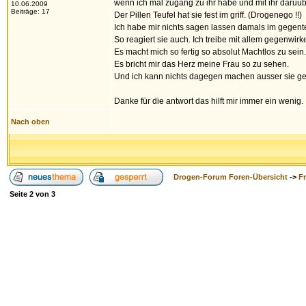
wenn ich mal zugang zu ihr habe und mit ihr darüüb
10.06.2009
Beiträge: 17
Der Pillen Teufel hat sie fest im griff. (Drogenego !!)
Ich habe mir nichts sagen lassen damals im gegente
So reagiert sie auch. Ich treibe mit allem gegenwir
Es macht mich so fertig so absolut Machtlos zu sein.
Es bricht mir das Herz meine Frau so zu sehen.
Und ich kann nichts dagegen machen ausser sie geh
Danke für die antwort das hilft mir immer ein wenig.
Nach oben
Drogen-Forum Foren-Übersicht
->
F
Seite
2
von
3