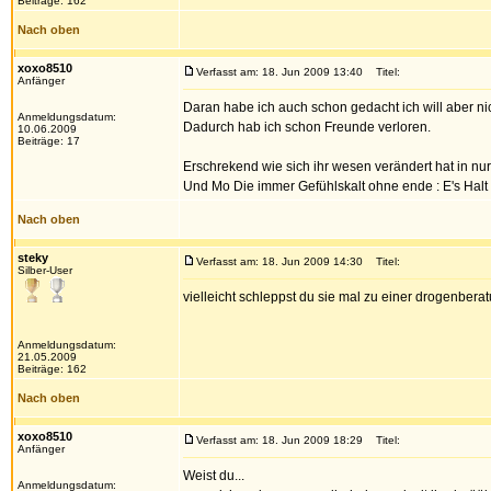
Beiträge: 162
Nach oben
xoxo8510
Verfasst am: 18. Jun 2009 13:40
Titel:
Anfänger
Daran habe ich auch schon gedacht ich will aber ni
Anmeldungsdatum:
Dadurch hab ich schon Freunde verloren.
10.06.2009
Beiträge: 17
Erschrekend wie sich ihr wesen verändert hat in n
Und Mo Die immer Gefühlskalt ohne ende : E's Halt
Nach oben
steky
Verfasst am: 18. Jun 2009 14:30
Titel:
Silber-User
vielleicht schleppst du sie mal zu einer drogenbera
Anmeldungsdatum:
21.05.2009
Beiträge: 162
Nach oben
xoxo8510
Verfasst am: 18. Jun 2009 18:29
Titel:
Anfänger
Weist du...
Anmeldungsdatum: