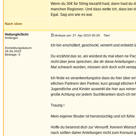
Wenn du 30€ für 50mg bezahlt hast, dann hast du d
manchen Regionen. Und dazu wette ich, dass bei d
Egal. Sag uns wie es war.
Nach oben
HeilungInSicht
Verfasst am: 27. Apr 2010 00:29
Titel:
Anfänger
Ich bin erschüttert, geschockt, verwirrt und entset
Anmeldungsdatum:
26.04.2010
Beiträge: 6
Du erzählst das so, als würdest du mal eben ne Pa
nicht über jene sprechen, die dir diese Anleitung
Mal schwach wurden, müssen sich doch echt verepp
Ich finde es verantwortungslos dass du hier über ein
etlichen Partnern den Partner, kurz gesagt etliche
Jugendliche und Kinder auswirkt die hier aus reine
große Achtung vor jedem Suchtkranken doch ich bi
Traurig !
Mein eigener Bruder ist heroinsüchtig und ich fühl
Hoffe du besinnst dich zur Vernunft. Keinem Wünsch
nach sollten daher Anleitungen nicht zum Konsum