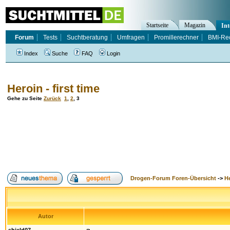
Startseite
Magazin
Int
Forum
Tests
Suchtberatung
Umfragen
Promillerechner
BMI-Re
Index
Suche
FAQ
Login
Heroin - first time
Gehe zu Seite
Zurück
1
,
2
,
3
Drogen-Forum Foren-Übersicht
->
H
Autor