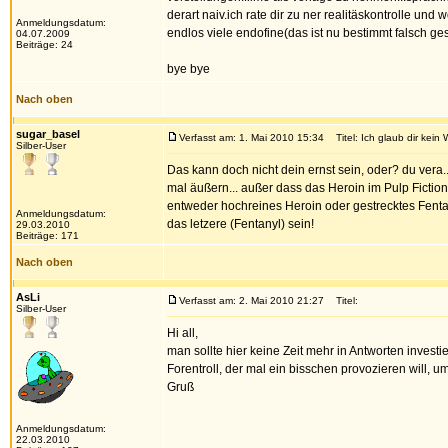
derart naiv.ich rate dir zu ner realitäskontrolle un
Anmeldungsdatum:
endlos viele endofine(das ist nu bestimmt falsch ges
04.07.2009
Beiträge: 24
bye bye
Nach oben
sugar_basel
Verfasst am: 1. Mai 2010 15:34
Titel: Ich glaub dir kein 
Silber-User
Das kann doch nicht dein ernst sein, oder? du vera.
mal äußern... außer dass das Heroin im Pulp Fiction
entweder hochreines Heroin oder gestrecktes Fenta
Anmeldungsdatum:
das letzere (Fentanyl) sein!
29.03.2010
Beiträge: 171
Nach oben
AsLi
Verfasst am: 2. Mai 2010 21:27
Titel:
Silber-User
Hi all,
man sollte hier keine Zeit mehr in Antworten investie
Forentroll, der mal ein bisschen provozieren will, u
Gruß
Anmeldungsdatum:
22.03.2010