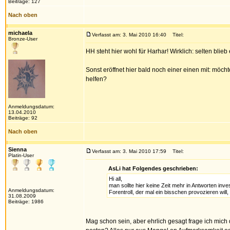
Beiträge: 127
Nach oben
michaela
Verfasst am: 3. Mai 2010 16:40
Titel:
Bronze-User
HH steht hier wohl für Harhar! Wirklich: selten blieb
Sonst eröffnet hier bald noch einer einen mit: möc
helfen?
Anmeldungsdatum:
13.04.2010
Beiträge: 92
Nach oben
Sienna
Verfasst am: 3. Mai 2010 17:59
Titel:
Platin-User
AsLi hat Folgendes geschrieben:
Hi all,
man sollte hier keine Zeit mehr in Antworten inves
Anmeldungsdatum:
Forentroll, der mal ein bisschen provozieren wil
31.08.2009
Beiträge: 1986
Mag schon sein, aber ehrlich gesagt frage ich mic