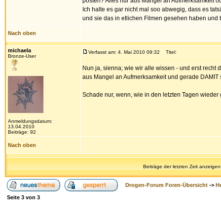
posten? Alles nur aus Mangel an Aufmerksamkeit o
Ich halte es gar nicht mal soo abwegig, dass es tats
und sie das in etlichen Filmen gesehen haben und 
Nach oben
michaela
Verfasst am: 4. Mai 2010 09:32
Titel:
Bronze-User
Nun ja, sienna; wie wir alle wissen - und erst recht
aus Mangel an Aufmerksamkeit und gerade DAMIT s
Schade nur, wenn, wie in den letzten Tagen wieder
Anmeldungsdatum:
13.04.2010
Beiträge: 92
Nach oben
Beiträge der letzten Zeit anzeigen
Drogen-Forum Foren-Übersicht
->
H
Seite
3
von
3