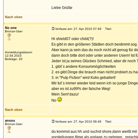
Liebe Grüße
Nach oben
No one
Verfasst am: 27. Apr 2010 07:49
Titel:
Bronze-User
Hi shield07 oder child(?)!
Es gibt in den größeren Städten doch bestimmt sog
Aber kann ja sein das du noch nicht alt genug für 
Anmeldungsdatum:
dann doch bitte dort oder unter anderen Usern! Ist f
12.04.2010
Beiträge: 20
Jeder ist ja seines Glückes Schmied, aber dir noch T
1. gibt´s andere Konsummöglichkeiten
2. es gibt Dinge die brauch man nicht probiert zu h
3. in "Pulp Fiction" wird Koks geballert!
Mir tut´s immer wieder leid wenn ich so junge Ding
aber es ist zu99% der falsche Weg!
Mein Senf dazu!
No
Nach oben
ansou
Verfasst am: 27. Apr 2010 08:49
Titel:
Bronze-User
du kommst aus hh und suchst shore,dann weißt mit si
vorstellungen.filme als vorlage zu nehmen...sprachl