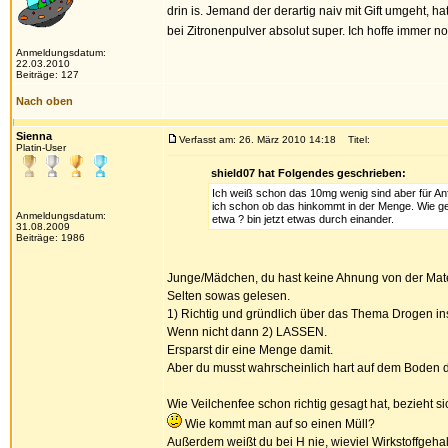
drin is. Jemand der derartig naiv mit Gift umgeht, h
bei Zitronenpulver absolut super. Ich hoffe immer no
Anmeldungsdatum:
22.03.2010
Beiträge: 127
Nach oben
Sienna
Verfasst am: 26. März 2010 14:18
Titel:
Platin-User
shield07 hat Folgendes geschrieben:
Ich weiß schon das 10mg wenig sind aber für An
ich schon ob das hinkommt in der Menge. Wie ge
Anmeldungsdatum:
etwa ? bin jetzt etwas durch einander.
31.08.2009
Beiträge: 1986
Junge/Mädchen, du hast keine Ahnung von der Mat
Selten sowas gelesen.
1) Richtig und gründlich über das Thema Drogen in
Wenn nicht dann 2) LASSEN.
Ersparst dir eine Menge damit.
Aber du musst wahrscheinlich hart auf dem Boden d
Wie Veilchenfee schon richtig gesagt hat, bezieht 
Wie kommt man auf so einen Müll?
Außerdem weißt du bei H nie, wieviel Wirkstoffgehalt 