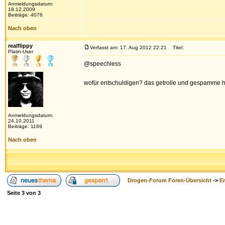
Anmeldungsdatum:
18.12.2009
Beiträge: 4076
Nach oben
realflippy
Verfasst am: 17. Aug 2012 22:21
Titel:
Platin-User
@speechless
wofür entschuldigen? das getrolle und gespamme hie
Anmeldungsdatum:
24.10.2011
Beiträge: 1169
Nach oben
Drogen-Forum Foren-Übersicht
->
E
Seite
3
von
3