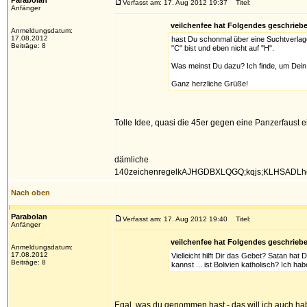
Parabolan
Verfasst am: 17. Aug 2012 19:37
Titel:
Anfänger
veilchenfee hat Folgendes geschrieb
Anmeldungsdatum:
17.08.2012
hast Du schonmal über eine Suchtverlag
Beiträge: 8
"C" bist und eben nicht auf "H".
Was meinst Du dazu? Ich finde, um Dein L
Ganz herzliche Grüße!
Tolle Idee, quasi die 45er gegen eine Panzerfaust e
dämliche
140zeichenregelkAJHGDBXLQGQ;kqjs;KLHSADL
Nach oben
Parabolan
Verfasst am: 17. Aug 2012 19:40
Titel:
Anfänger
veilchenfee hat Folgendes geschrieb
Anmeldungsdatum:
17.08.2012
Vielleicht hilft Dir das Gebet? Satan hat
Beiträge: 8
kannst ... ist Bolivien katholisch? Ich ha
Egal, was du genommen hast - das will ich auch h