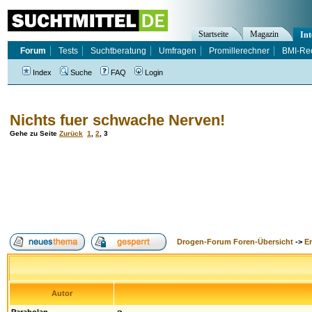
Startseite
Magazin
Int
Forum
Tests
Suchtberatung
Umfragen
Promillerechner
BMI-Re
Index
Suche
FAQ
Login
Nichts fuer schwache Nerven!
Gehe zu Seite
Zurück
1
,
2
,
3
Drogen-Forum Foren-Übersicht
->
E
Autor