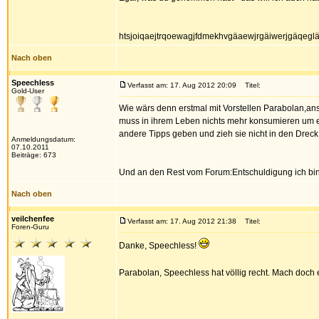
htsjoiqaejtrqoewagjfdmekhvgäaewjrgäiwerjgäqeg
Nach oben
Speechless
Verfasst am: 17. Aug 2012 20:09
Titel:
Gold-User
Wie wärs denn erstmal mit Vorstellen Parabolan,ans
muss in ihrem Leben nichts mehr konsumieren um ei
andere Tipps geben und zieh sie nicht in den Dreck
Anmeldungsdatum:
07.10.2011
Beiträge: 673
Und an den Rest vom Forum:Entschuldigung ich bin z
Nach oben
veilchenfee
Verfasst am: 17. Aug 2012 21:38
Titel:
Foren-Guru
Danke, Speechless!
Parabolan, Speechless hat völlig recht. Mach doch e