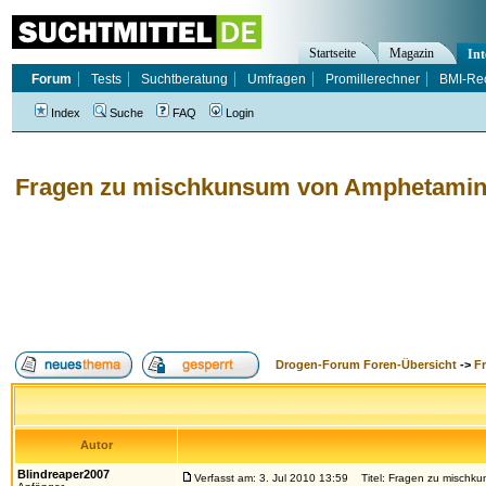
Startseite
Magazin
Int
Forum
Tests
Suchtberatung
Umfragen
Promillerechner
BMI-Re
Index
Suche
FAQ
Login
Fragen zu mischkunsum von Amphetamin
Drogen-Forum Foren-Übersicht
->
F
Autor
Blindreaper2007
Verfasst am: 3. Jul 2010 13:59
Titel: Fragen zu mischk