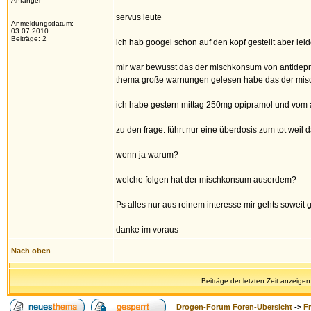
Anfänger
servus leute
Anmeldungsdatum:
03.07.2010
Beiträge: 2
ich hab googel schon auf den kopf gestellt aber leide
mir war bewusst das der mischkonsum von antidepres
thema große warnungen gelesen habe das der misc
ich habe gestern mittag 250mg opipramol und vom 
zu den frage: führt nur eine überdosis zum tot weil
wenn ja warum?
welche folgen hat der mischkonsum auserdem?
Ps alles nur aus reinem interesse mir gehts soweit g
danke im voraus
Nach oben
Beiträge der letzten Zeit anzeigen
Drogen-Forum Foren-Übersicht
->
F