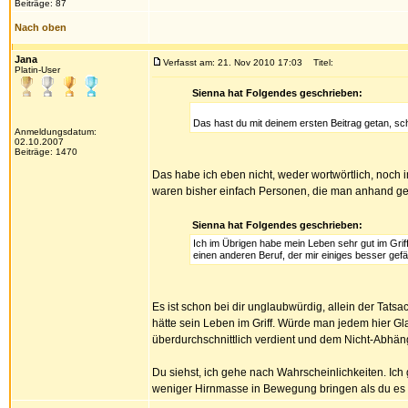
Beiträge: 87
Nach oben
Jana
Verfasst am: 21. Nov 2010 17:03
Titel:
Platin-User
Sienna hat Folgendes geschrieben:
Das hast du mit deinem ersten Beitrag getan, s
Anmeldungsdatum:
02.10.2007
Beiträge: 1470
Das habe ich eben nicht, weder wortwörtlich, noch 
waren bisher einfach Personen, die man anhand ge
Sienna hat Folgendes geschrieben:
Ich im Übrigen habe mein Leben sehr gut im Griff
einen anderen Beruf, der mir einiges besser gefäl
Es ist schon bei dir unglaubwürdig, allein der Tats
hätte sein Leben im Griff. Würde man jedem hier 
überdurchschnittlich verdient und dem Nicht-Abhäng
Du siehst, ich gehe nach Wahrscheinlichkeiten. Ich 
weniger Hirnmasse in Bewegung bringen als du es m