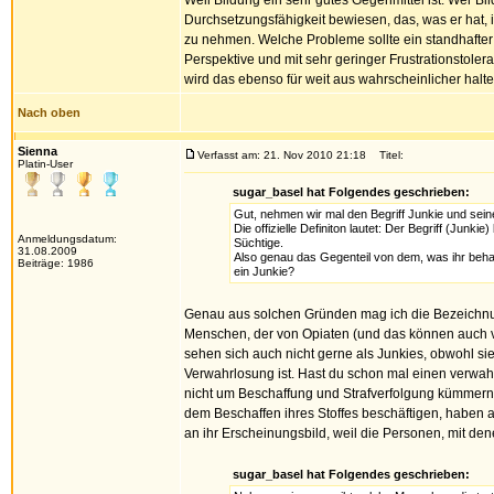
Weil Bildung ein sehr gutes Gegenmittel ist. Wer Bi
Durchsetzungsfähigkeit bewiesen, das, was er hat,
zu nehmen. Welche Probleme sollte ein standhafte
Perspektive und mit sehr geringer Frustrationstoler
wird das ebenso für weit aus wahrscheinlicher halten
Nach oben
Sienna
Verfasst am: 21. Nov 2010 21:18
Titel:
Platin-User
sugar_basel hat Folgendes geschrieben:
Gut, nehmen wir mal den Begriff Junkie und seine
Die offizielle Definiton lautet: Der Begriff (Jun
Anmeldungsdatum:
Süchtige.
31.08.2009
Also genau das Gegenteil von dem, was ihr beha
Beiträge: 1986
ein Junkie?
Genau aus solchen Gründen mag ich die Bezeichnun
Menschen, der von Opiaten (und das können auch 
sehen sich auch nicht gerne als Junkies, obwohl sie
Verwahrlosung ist. Hast du schon mal einen verwa
nicht um Beschaffung und Strafverfolgung kümmern
dem Beschaffen ihres Stoffes beschäftigen, haben 
an ihr Erscheinungsbild, weil die Personen, mit den
sugar_basel hat Folgendes geschrieben: