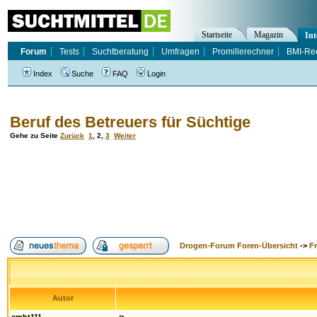
Startseite
Magazin
Int
Forum
Tests
Suchtberatung
Umfragen
Promillerechner
BMI-Re
Index
Suche
FAQ
Login
Beruf des Betreuers für Süchtige
Gehe zu Seite
Zurück
1
,
2
,
3
Weiter
Drogen-Forum Foren-Übersicht
->
F
Autor