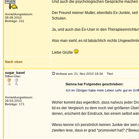
Und auch die psychologischen Gespräche machen b
Der Freund meiner Mutter, ebenfalls Ex-Junkie, seit 
Anmeldungsdatum:
08.08.2010
Schulen.
Beiträge: 211
Ja, und auch das Ex-User in den Therapieeinrichtun
Also man sieht, es ist tatsächlich nichts Ungewöhnli
Liebe Grüße
Nach oben
sugar_basel
Verfasst am: 21. Nov 2010 18:34
Titel:
Silber-User
Sienna hat Folgendes geschrieben:
Ich im Übrigen habe mein Leben sehr gut im Grif
Anmeldungsdatum:
29.03.2010
Woher kommt das eigentlich, dass nahezu jeder Dro
Beiträge: 171
Ist es der Vergleich zu dem noch viel größeren Übel
denen, erscheint der Eindruck, bei einem selbst wä
Wieso kenne ich persönlich keinen Junkie der sein
zweiten lese, dass er grad *promoviert hat? (*Bewu