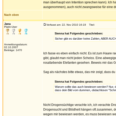
man überhaupt von Intention sprechen kann). Ich 
ausgenommen), auch nicht zwangsweise für eine
Nach oben
Jana
Verfasst am: 22. Nov 2010 16:19
Titel:
Platin-User
Sienna hat Folgendes geschrieben:
Sicher gibt es darüber keine Zahlen, ABER A
Anmeldungsdatum:
02.10.2007
Beiträge: 1470
Ich fasse es eben einfach nicht. Es ist zum Haare r
gibt, glaubt man nicht jeden Scheiss. Eine
abwegig
rosafarbende Elefanten gesehen. Beweis mir das G
Sag als nächstes bitte etwas, das mir zeigt, dass du 
Sienna hat Folgendes geschrieben:
Warum sollte das auch bewiesen werden? Nur, dam
dass dein Bild vom dummen, obdachlosen "Schma
Nicht Drogensüchtige verachte ich, ich verachte 
Drogensucht und Blödheit hängen oft zusammen, de
wegen mir bewiesen werden, es muss bewiesen werde