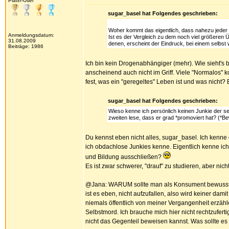
Platin-User
sugar_basel hat Folgendes geschrieben:
Woher kommt das eigentlich, dass nahezu jeder 
Anmeldungsdatum:
Ist es der Vergleich zu dem noch viel größeren Ü
31.08.2009
denen, erscheint der Eindruck, bei einem selbst
Beiträge: 1986
Ich bin kein Drogenabhängiger (mehr). Wie sieht's 
anscheinend auch nicht im Griff. Viele "Normalos" k
fest, was ein "geregeltes" Leben ist und was nicht
sugar_basel hat Folgendes geschrieben:
Wieso kenne ich persönlich keinen Junkie der se
zweiten lese, dass er grad *promoviert hat? (*B
Du kennst eben nicht alles, sugar_basel. Ich kenne
ich obdachlose Junkies kenne. Eigentlich kenne ich
und Bildung ausschließen?
Es ist zwar schwerer, "drauf" zu studieren, aber nic
@Jana: WARUM sollte man als Konsument bewusst dar
ist es eben, nicht aufzufallen, also wird keiner dam
niemals öffentlich von meiner Vergangenheit erzählen
Selbstmord. Ich brauche mich hier nicht rechtzuferti
nicht das Gegenteil beweisen kannst. Was sollte e