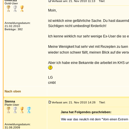
cmbt111
Verfasst am: 21. Nov 2010 11:13
Titel:
Gold-User
Moin,
ist wirklich eine gefährliche Sache. Du hast dauer
Anmeldungsdatum:
Süchtigen nicht umbedingt förderlich!
21.02.2010
Beiträge: 382
Ich kenne wirklich nur sehr wenige Ex-User die so 
Meine Wenigkeit hat sehr viel mit Rezepten zu tue
wieder schon schwer fällt, meinen Blick auf die ver
Aber ich habe eine Bekannte die arbeitet im KHS un
LG
cmbt
Nach oben
Sienna
Verfasst am: 21. Nov 2010 14:26
Titel:
Platin-User
Jana hat Folgendes geschrieben:
Wie war das neulich mit dem "Vom einen Extrem
Anmeldungsdatum:
31.08.2009