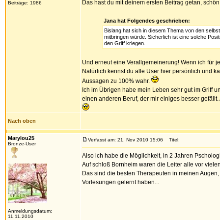
Das hast du mit deinem ersten Beitrag getan, schö
Beiträge: 1986
Jana hat Folgendes geschrieben:
Bislang hat sich in diesem Thema von den selbst 
mitbringen würde. Sicherlich ist eine solche Posit
den Griff kriegen.
Und erneut eine Verallgemeinerung! Wenn ich für j
Natürlich kennst du alle User hier persönlich und k
Aussagen zu 100% wahr.
Ich im Übrigen habe mein Leben sehr gut im Griff un
einen anderen Beruf, der mir einiges besser gefällt.
Nach oben
Marylou25
Verfasst am: 21. Nov 2010 15:06
Titel:
Bronze-User
Also ich habe die Möglichkeit, in 2 Jahren Pscholog
Auf schloß Bornheim waren die Leiter alle vor viele
Das sind die besten Therapeuten in meinen Augen, 
Vorlesungen gelernt haben...
Anmeldungsdatum:
11.11.2010