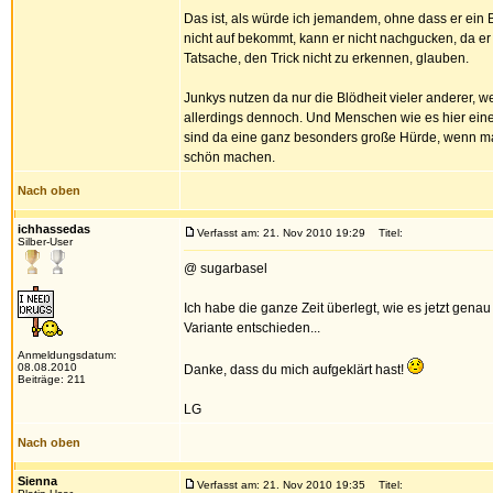
Das ist, als würde ich jemandem, ohne dass er ein B
nicht auf bekommt, kann er nicht nachgucken, da e
Tatsache, den Trick nicht zu erkennen, glauben.
Junkys nutzen da nur die Blödheit vieler anderer
allerdings dennoch. Und Menschen wie es hier ein
sind da eine ganz besonders große Hürde, wenn man
schön machen.
Nach oben
ichhassedas
Verfasst am: 21. Nov 2010 19:29
Titel:
Silber-User
@ sugarbasel
Ich habe die ganze Zeit überlegt, wie es jetzt gena
Variante entschieden...
Anmeldungsdatum:
08.08.2010
Danke, dass du mich aufgeklärt hast!
Beiträge: 211
LG
Nach oben
Sienna
Verfasst am: 21. Nov 2010 19:35
Titel: