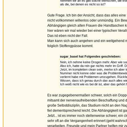
Nehmen wir an es gibt solche Menschen, die tro
als die, bei denen es nicht so ist?
Gute Frage. Ich bin der Ansicht, dass das alles ein
nicht vollkommen willenlos oder unmündig. Ein Bewu
Abhängigen gleich alten Frauen die Handtaschen k
hier wären wir mal wieder bei einer typischen Verall
Das ist eben nicht der Fall.
Man kann sich auch angehen und ein weitgehend no
folglich Stoffengpässe kommt.
sugar_basel hat Folgendes geschrieben:
Nein, ich nehme keine Drogen mehr. Aber wie sah 
Also ich, hatte da rein gar nichts mehr im Griff
Jetzt, im kompletten clean sein, merke ich aber 
Nummer nicht kenne oder was die Problembewälti
verlernt habe mit Problemen umzugehen. Rückfallg
Wissen, dass ich genau durch
das
auch alles wi
Ich weiß nicht wie es bei dir ist, aber das gehört 
Es war zugegebenermaßen schwer, solch ein Doppel
mitsamt der nervenaufreibenden Beschaffung und da
große Selbstdisziplin, das Studium nicht an den Na
fiel dementsprechend leicht. Die Abhängigkeit ist 
Jetzt... ist es immer noch stellenweise schwer, ein 
sehr oft an die Vergangenheit erinnert (geht wahrs
verarbeiten. Freunde und mein Partner helfen mir z