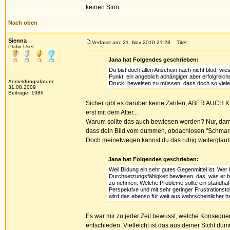
keinen Sinn.
Nach oben
Sienna
Verfasst am: 21. Nov 2010 21:28
Titel:
Platin-User
Jana hat Folgendes geschrieben:
Du bist doch allen Anschein nach nicht blöd, wie
Punkt, ein angeblich abhängiger aber erfolgreich
Anmeldungsdatum:
Druck, beweisen zu müssen, dass doch so viele
31.08.2009
Beiträge: 1986
Sicher gibt es darüber keine Zahlen, ABER AUCH 
erst mit dem Alter...
Warum sollte das auch bewiesen werden? Nur, damit 
dass dein Bild vom dummen, obdachlosen "Schmarot
Doch meinetwegen kannst du das ruhig weiterglauben
Jana hat Folgendes geschrieben:
Weil Bildung ein sehr gutes Gegenmittel ist. Wer 
Durchsetzungsfähigkeit bewiesen, das, was er h
zu nehmen. Welche Probleme sollte ein standha
Perspektive und mit sehr geringer Frustrationst
wird das ebenso für weit aus wahrscheinlicher ha
Es war mir zu jeder Zeit bewusst, welche Konsequ
entschieden. Vielleicht ist das aus deiner Sicht d