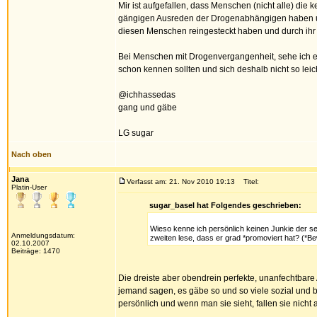
Mir ist aufgefallen, dass Menschen (nicht alle) di
gängigen Ausreden der Drogenabhängigen haben und 
diesen Menschen reingesteckt haben und durch ihr e
Bei Menschen mit Drogenvergangenheit, sehe ich e
schon kennen sollten und sich deshalb nicht so lei
@ichhassedas
gang und gäbe
LG sugar
Nach oben
Jana
Verfasst am: 21. Nov 2010 19:13
Titel:
Platin-User
sugar_basel hat Folgendes geschrieben:
Wieso kenne ich persönlich keinen Junkie der se
Anmeldungsdatum:
zweiten lese, dass er grad *promoviert hat? (*B
02.10.2007
Beiträge: 1470
Die dreiste aber obendrein perfekte, unanfechtbare A
jemand sagen, es gäbe so und so viele sozial und be
persönlich und wenn man sie sieht, fallen sie nicht a