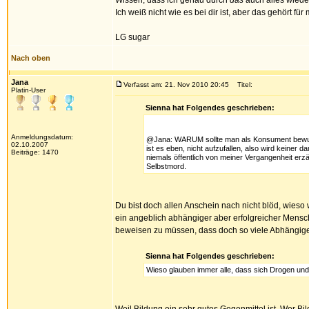
Wissen, dass ich genau durch
das
auch alles wiede
Ich weiß nicht wie es bei dir ist, aber das gehört für 
LG sugar
Nach oben
Jana
Verfasst am: 21. Nov 2010 20:45
Titel:
Platin-User
Sienna hat Folgendes geschrieben:
Anmeldungsdatum:
@Jana: WARUM sollte man als Konsument bewusst 
02.10.2007
ist es eben, nicht aufzufallen, also wird keiner 
Beiträge: 1470
niemals öffentlich von meiner Vergangenheit erzäh
Selbstmord.
Du bist doch allen Anschein nach nicht blöd, wieso 
ein angeblich abhängiger aber erfolgreicher Mensch
beweisen zu müssen, dass doch so viele Abhängig
Sienna hat Folgendes geschrieben:
Wieso glauben immer alle, dass sich Drogen und