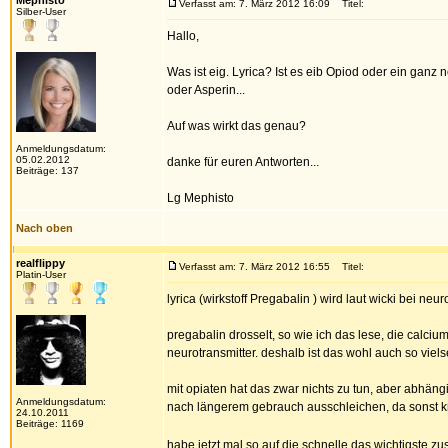
Mephisto
Verfasst am: 7. März 2012 16:09
Titel:
Silber-User
Hallo,
Was ist eig. Lyrica? Ist es eib Opiod oder ein ganz
oder Asperin...
Auf was wirkt das genau?
Anmeldungsdatum:
05.02.2012
danke für euren Antworten...
Beiträge: 137
Lg Mephisto
Nach oben
realflippy
Verfasst am: 7. März 2012 16:55
Titel:
Platin-User
lyrica (wirkstoff Pregabalin ) wird laut wicki bei n
pregabalin drosselt, so wie ich das lese, die calc
neurotransmitter. deshalb ist das wohl auch so vielse
mit opiaten hat das zwar nichts zu tun, aber abhän
Anmeldungsdatum:
nach längerem gebrauch ausschleichen, da sonst k
24.10.2011
Beiträge: 1169
habe jetzt mal so auf die schnelle das wichtigste zu