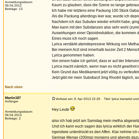
Anmeldungsdatum:
Kaum zu glauben, dass die Szene so lange gebrauc
08.04.2012
Beiträge: 13
Ich habe mir letztens eine Packung 100 Stück Gabape
Als die Packung allerdings leer war, wurde ich depr
Nachdem ich das Subutex wieder erhöht habe, ging
Man kann mit den Substanzen also sehr wohl (zumin
Auswirkungen einer Opioidreduktion, die kommen 
Eines muss ich noch sagen.
Lyrica verstärkt atemdepressive Wirkung von Metha
Bei meinem Arzt sind innerhalb kurzer Zeit 2 Mensc
Lyrica genommen haben.
Von einem habe ich gehört, dass er auf der Intensivs
Lyrica macht nämlich, wenn man es nicht gewöhnt i
Kein Grund das Medikament jetzt völlig zu verteufe
Jetzt gibt mir mein Substiarzt 3mg Rivotril täglich, 
Nach oben
Martin187
Verfasst am: 8. Apr 2013 22:26
Titel: lyrica tramadol un
Anfänger
Hey Leute
Anmeldungsdatum:
08.04.2013
Beiträge: 2
also ich hab jetzt am Samstag mein metha abgeset
Und ich kann euch sagen das lyrica wirklich der Hamm
irgendwie unterdrückt es den Affen. Klar nehme ich
Geringe Menge (200mg) morgens und abends dazu