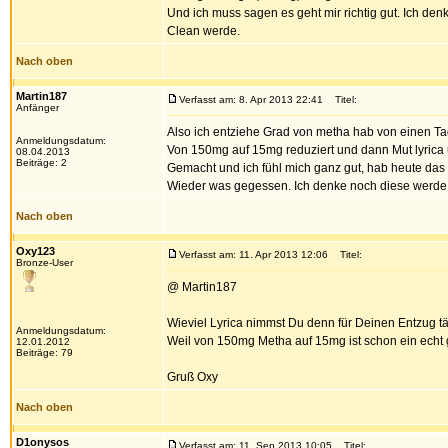
Und ich muss sagen es geht mir richtig gut. Ich de
Clean werde.
Nach oben
Martin187
Verfasst am: 8. Apr 2013 22:41
Titel:
Anfänger
Also ich entziehe Grad von metha hab von einen T
Anmeldungsdatum:
Von 150mg auf 15mg reduziert und dann Mut lyrica 
08.04.2013
Beiträge: 2
Gemacht und ich fühl mich ganz gut, hab heute das 
Wieder was gegessen. Ich denke noch diese werde i
Nach oben
Oxy123
Verfasst am: 11. Apr 2013 12:06
Titel:
Bronze-User
@ Martin187
Wieviel Lyrica nimmst Du denn für Deinen Entzug t
Anmeldungsdatum:
Weil von 150mg Metha auf 15mg ist schon ein echt gr
12.01.2012
Beiträge: 79
Gruß Oxy
Nach oben
D1onysos
Verfasst am: 11. Sep 2013 10:05
Titel: