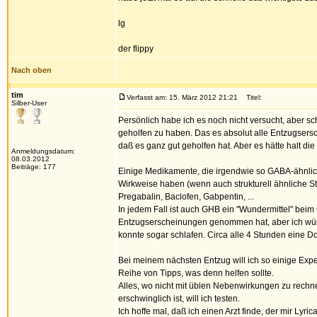
lg
der flippy
Nach oben
tim
Verfasst am: 15. März 2012 21:21
Titel:
Silber-User
Persönlich habe ich es noch nicht versucht, aber s
geholfen zu haben. Das es absolut alle Entzugsers
daß es ganz gut geholfen hat. Aber es hätte halt di
Anmeldungsdatum:
08.03.2012
Beiträge: 177
Einige Medikamente, die irgendwie so GABA-ähnlich
Wirkweise haben (wenn auch strukturell ähnliche Sto
Pregabalin, Baclofen, Gabpentin, ...
In jedem Fall ist auch GHB ein "Wundermittel" beim 
Entzugserscheinungen genommen hat, aber ich wür
konnte sogar schlafen. Circa alle 4 Stunden eine Do
Bei meinem nächsten Entzug will ich so einige Exper
Reihe von Tipps, was denn helfen sollte.
Alles, wo nicht mit üblen Nebenwirkungen zu rec
erschwinglich ist, will ich testen.
Ich hoffe mal, daß ich einen Arzt finde, der mir Lyr