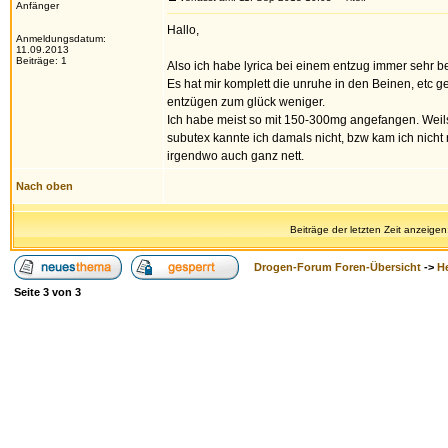
Anfänger
Hallo,
Anmeldungsdatum:
11.09.2013
Beiträge: 1
Also ich habe lyrica bei einem entzug immer sehr be
Es hat mir komplett die unruhe in den Beinen, etc 
entzügen zum glück weniger.
Ich habe meist so mit 150-300mg angefangen. Weils s
subutex kannte ich damals nicht, bzw kam ich nicht
irgendwo auch ganz nett.
Nach oben
Beiträge der letzten Zeit anzeigen
Drogen-Forum Foren-Übersicht
->
H
Seite
3
von
3