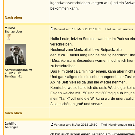
irgendwas verschrieben kriegen will (und ein Arztwe
bekommen kann.
Nach oben
Yunior
Verfasst am: 18. März 2012 10:32
Titel: seh ich anders
Bronze-User
Hallo Leute, letzten Sommer war hier im Park so ei
verschreiben.
Nochmal zum Merkzettel, bzw. Beipackzettel,
der ist ca. 1 meter lang und beidseitig bedruckt. Un
! Mischkonsum. Besonders warnen möchte ich hier v
zu beschreiben.
Anmeldungsdatum:
Das Hirn geht ca 1 m hinter einem, kann aber nicht
28.02.2012
Beiträge: 91
Und ganz allgemein ein sehr unangenehmer Zusta
Ab ins Bett hieß es da und nie wieder nehmen.
Komischerweise hatte ich die erste Woche gar keine 
Es gab welche mit 150 und mit 300mg glaub ich, h
mein "Tank" voll und die Wirkung wurde unerträglich
Also - schönen gruß und servuz
Nach oben
2phil4u
Verfasst am: 8. Apr 2012 15:39
Titel: Heroinentzug mit L
Anfänger
ch bin auch schon einen Zeitlang am Experimentie