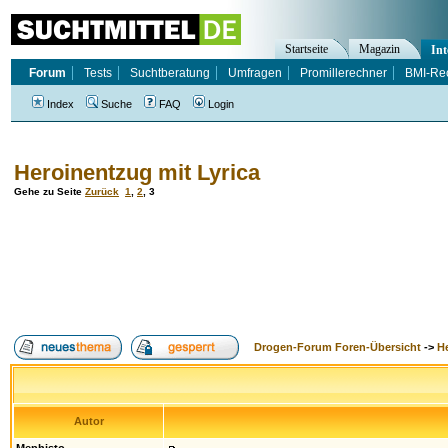
Startseite
Magazin
Int
Forum
Tests
Suchtberatung
Umfragen
Promillerechner
BMI-Re
Index
Suche
FAQ
Login
Heroinentzug mit Lyrica
Gehe zu Seite
Zurück
1
,
2
,
3
Drogen-Forum Foren-Übersicht
->
H
Autor