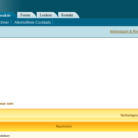
Forum
Lexikon
Kontakt
eraktiv
chner
Alkoholfreie Cocktails
Impressum & Rec
ean sein
Vorherige
Nachricht
bleiben