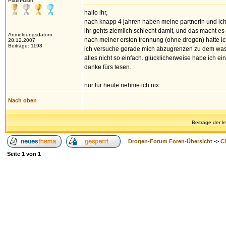
Platin-User
hallo ihr,
nach knapp 4 jahren haben meine partnerin und ich
ihr gehts ziemlich schlecht damit, und das macht es 
Anmeldungsdatum:
nach meiner ersten trennung (ohne drogen) hatte ich 
28.12.2007
Beiträge: 1198
ich versuche gerade mich abzugrenzen zu dem was me
alles nicht so einfach. glücklicherweise habe ich 
danke fürs lesen.
nur für heute nehme ich nix
Nach oben
Beiträge der l
Drogen-Forum Foren-Übersicht
->
Cl
Seite
1
von
1