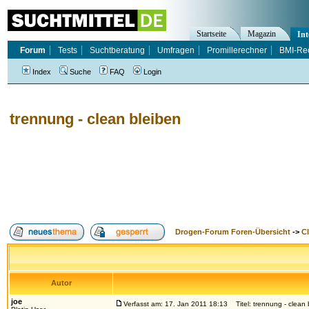
Startseite
Magazin
Int
Forum
Tests
Suchtberatung
Umfragen
Promillerechner
BMI-Re
Index
Suche
FAQ
Login
trennung - clean bleiben
Drogen-Forum Foren-Übersicht
->
Cl
Autor
joe
Verfasst am: 17. Jan 2011 18:13
Titel: trennung - clean 