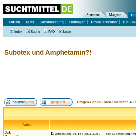
Startseite
Magazin
Int
Forum
Tests
Suchtberatung
Umfragen
Promillerechner
BMI-Re
Index
Suche
FAQ
Login
Subotex und Amphetamin?!
Drogen-Forum Foren-Übersicht
->
F
Autor
JeS
Verfasst am: 25. Feb 2011 21:59
Titel: Subotex und Am