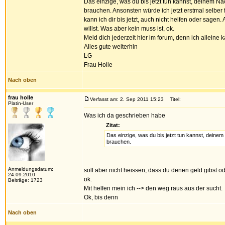
Das einzige, was du bis jetzt tun kannst, deinem N
brauchen. Ansonsten würde ich jetzt erstmal selber
kann ich dir bis jetzt, auch nicht helfen oder sagen
willst. Was aber kein muss ist, ok.
Meld dich jederzeit hier im forum, denn ich alleine ka
Alles gute weiterhin
LG
Frau Holle
Nach oben
frau holle
Verfasst am: 2. Sep 2011 15:23
Titel:
Platin-User
Was ich da geschrieben habe
Zitat:
Das einzige, was du bis jetzt tun kannst, deinem
brauchen.
Anmeldungsdatum:
soll aber nicht heissen, dass du denen geld gibst ode
24.09.2010
ok.
Beiträge: 1723
Mit helfen mein ich --> den weg raus aus der sucht.
Ok, bis denn
Nach oben