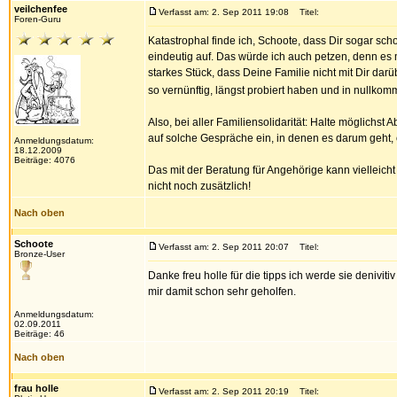
veilchenfee
Verfasst am: 2. Sep 2011 19:08
Titel:
Foren-Guru
Katastrophal finde ich, Schoote, dass Dir sogar sc
eindeutig auf. Das würde ich auch petzen, denn es m
starkes Stück, dass Deine Familie nicht mit Dir darü
so vernünftig, längst probiert haben und in nullko
Also, bei aller Familiensolidarität: Halte möglichs
auf solche Gespräche ein, in denen es darum geht, o
Anmeldungsdatum:
18.12.2009
Beiträge: 4076
Das mit der Beratung für Angehörige kann vielleicht 
nicht noch zusätzlich!
Nach oben
Schoote
Verfasst am: 2. Sep 2011 20:07
Titel:
Bronze-User
Danke freu holle für die tipps ich werde sie deniv
mir damit schon sehr geholfen.
Anmeldungsdatum:
02.09.2011
Beiträge: 46
Nach oben
frau holle
Verfasst am: 2. Sep 2011 20:19
Titel: