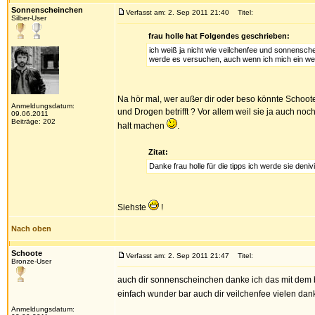
Sonnenscheinchen
Verfasst am: 2. Sep 2011 21:40
Titel:
Silber-User
frau holle hat Folgendes geschrieben:
ich weiß ja nicht wie veilchenfee und sonnensch
werde es versuchen, auch wenn ich mich ein wen
Na hör mal, wer außer dir oder beso könnte Schoot
Anmeldungsdatum:
und Drogen betrifft ? Vor allem weil sie ja auch noc
09.06.2011
Beiträge: 202
halt machen
.
Zitat:
Danke frau holle für die tipps ich werde sie deni
Siehste
!
Nach oben
Schoote
Verfasst am: 2. Sep 2011 21:47
Titel:
Bronze-User
auch dir sonnenscheinchen danke ich das mit dem brie
einfach wunder bar auch dir veilchenfee vielen da
Anmeldungsdatum: