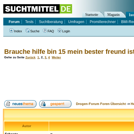
Startseite
Magazin
Int
Forum
Tests
Suchtberatung
Umfragen
Promillerechner
BMI-Re
Index
Suche
FAQ
Login
Brauche hilfe bin 15 mein bester freund is
Gehe zu Seite
Zurück
1
,
2
,
3
,
4
Weiter
Drogen-Forum Foren-Übersicht
->
H
Autor