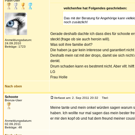
Platin-User
veilchenfee hat Folgendes geschrieben:
Das mit der Beratung für Angehörige kann vielleich
noch zusätzlich!
Gerade deshalb dachte ich dass dies für schoote erst
steckt (frage ob sie auch heroin will).
Anmeldungsdatum:
24.09.2010
Was soll ihre familie dort?
Beiträge: 1723
Die haben ja gar kein interesse und garantiert nicht
Deshalb mein rat mit der drops, damit sie sich nicht
denkt.
Drum schaden kann es bestmmt nicht. Aber vllt. hilf
LG
Frau Holle
Nach oben
Schoote
Verfasst am: 2. Sep 2011 20:32
Titel:
Bronze-User
Meine tante und mein onkel würden sagen warum soll
haben. Ich wollte nur mal sagen das mein bester fre
er mir den kopf ob und hat dem freund meiner cousin
Anmeldungsdatum:
02.09.2011
Beiträge: 46