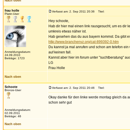
Nach oben
frau holle
Verfasst am: 2. Sep 2011 20:36
Titel:
Platin-User
Hey schoote,
Hab dir hier mal einen link rausgesucht, um es dir l
umkreis etwas näher ist.
Hab gesehen das du aus bayern kommst. Da gibt es 
http://www.branchenvz.org/cat-899392-0.htm
Du kannst ja mal anrufen und schon am telefon ein w
Anmeldungsdatum:
auf keinen fall.
24.09.2010
Kannst aber hier im forum unter "suchtberatung" a
Beiträge: 1723
LG
Frau Holle
Nach oben
Schoote
Verfasst am: 2. Sep 2011 20:46
Titel:
Bronze-User
Okay danke für den linke werde montag gleich da an
schon sehr gut
Anmeldungsdatum:
02.09.2011
Beiträge: 46
Nach oben