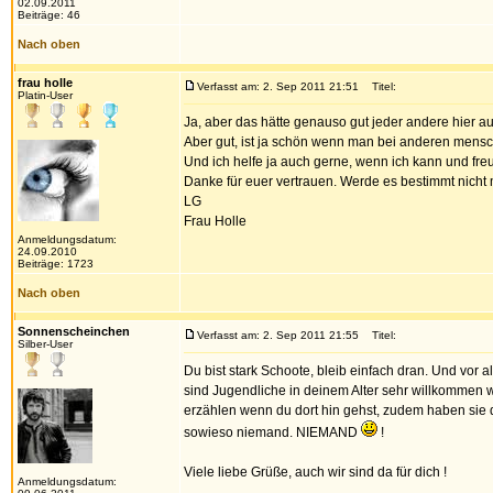
02.09.2011
Beiträge: 46
Nach oben
frau holle
Verfasst am: 2. Sep 2011 21:51
Titel:
Platin-User
Ja, aber das hätte genauso gut jeder andere hier a
Aber gut, ist ja schön wenn man bei anderen mensc
Und ich helfe ja auch gerne, wenn ich kann und f
Danke für euer vertrauen. Werde es bestimmt nicht m
LG
Frau Holle
Anmeldungsdatum:
24.09.2010
Beiträge: 1723
Nach oben
Sonnenscheinchen
Verfasst am: 2. Sep 2011 21:55
Titel:
Silber-User
Du bist stark Schoote, bleib einfach dran. Und vor al
sind Jugendliche in deinem Alter sehr willkommen
erzählen wenn du dort hin gehst, zudem haben sie do
sowieso niemand. NIEMAND
!
Viele liebe Grüße, auch wir sind da für dich !
Anmeldungsdatum: