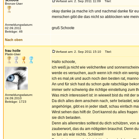
Schoote
Verfasst am: 2. Sep 2011 11:09
Titel:
Bronze-User
okay danke ja mache ich und nachmal danke für eure 
menschen gibt die das nicht so abblocken wie meine
Anmeldungsdatum:
gruß Schoote
02.09.2011
Beiträge: 46
Nach oben
frau holle
Verfasst am: 2. Sep 2011 15:10
Titel:
Platin-User
Hallo schoote,
ich weiß ja nicht wie veilchenfee und sonnenschei
werde es versuchen, auch wenn ich mich ein wenig 
ich es mal,ok und auch noch den besten rat, manno, 
An und für sich hast du schon gute ratschläge bekom
immer sehr schwierig die richtige einstellung zum
Anmeldungsdatum:
Was mich interessiert ist: in wieweit bist du mit de
24.09.2010
Da dich alles dem anschein nach, sehr belastet, würd
Beiträge: 1723
angehörige, gibt es in jeder stadt, schau einfach m
Wirst sehen das hilft dir. Dort kannst du alles fr
sie dich belasten.
Denn als allererstes solltest du dich schützen, von
zauberwort, das du am nötigsten brauchst. Denn du si
so tun als wär nichts. Schlimm!