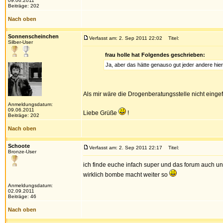
09.06.2011
Beiträge: 202
Nach oben
Sonnenscheinchen
Verfasst am: 2. Sep 2011 22:02
Titel:
Silber-User
frau holle hat Folgendes geschrieben:
Ja, aber das hätte genauso gut jeder andere hie
Als mir wäre die Drogenberatungsstelle nicht eingef
Anmeldungsdatum:
09.06.2011
Liebe Grüße
!
Beiträge: 202
Nach oben
Schoote
Verfasst am: 2. Sep 2011 22:17
Titel:
Bronze-User
ich finde euche infach super und das forum auch und 
wirklich bombe macht weiter so
Anmeldungsdatum:
02.09.2011
Beiträge: 46
Nach oben