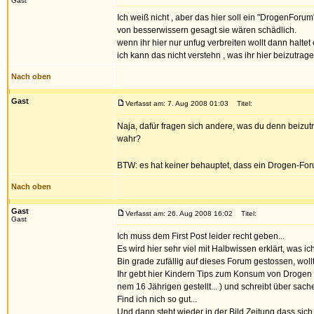
Gast
Ich weiß nicht , aber das hier soll ein "DrogenForum
von besserwissern gesagt sie wären schädlich.
wenn ihr hier nur unfug verbreiten wollt dann halte
ich kann das nicht verstehn , was ihr hier beizutrage
Nach oben
Gast
Verfasst am: 7. Aug 2008 01:03
Titel:
Naja, dafür fragen sich andere, was du denn beizutr
wahr?
BTW: es hat keiner behauptet, dass ein Drogen-For
Nach oben
Gast
Verfasst am: 26. Aug 2008 16:02
Titel:
Gast
Ich muss dem First Post leider recht geben...
Es wird hier sehr viel mit Halbwissen erklärt, was ich 
Bin grade zufällig auf dieses Forum gestossen, woll
Ihr gebt hier Kindern Tips zum Konsum von Drogen 
nem 16 Jährigen gestellt... ) und schreibt über sac
Find ich nich so gut...
Und dann steht wieder in der Bild Zeitung dass si