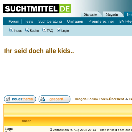
Startseite
Magazin
Int
Forum
Tests
Suchtberatung
Umfragen
Promillerechner
BMI-Re
Index
Suche
FAQ
Login
Ihr seid doch alle kids..
Drogen-Forum Foren-Übersicht
->
Ca
Autor
Luge
Verfasst am: 6. Aug 2008 20:14
Titel: Ihr seid doch alle k