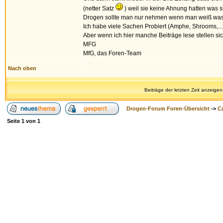
(netter Satz
) weil sie keine Ahnung hatten was si
Drogen sollte man nur nehmen wenn man weiß was m
Ich habe viele Sachen Probiert (Amphe, Shrooms,...)
Aber wenn ich hier manche Beiträge lese stellen si
MFG
MfG, das Foren-Team
Nach oben
Beiträge der letzten Zeit anzeigen
Drogen-Forum Foren-Übersicht
->
Ca
Seite
1
von
1