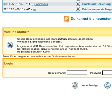
03.11.25 - 13:35 -
-
Quasimodus
Crack und Beziehung
22.10.25 - 09:18 -
-
joe
Früher waren sie länge
Du kannst die neuesten
Wer ist online?
Unsere Benutzer haben insgesamt
290229
Beiträge geschrieben.
Wir haben
13858
registrierte Benutzer.
Insgesamt sind
56
Benutzer online: Kein registrierter, kein versteckter und 56 Gä
Der Rekord liegt bei
7254
Benutzern am 14. Apr 2026 02:58.
Registrierte Benutzer: Keine
Diese Daten zeigen an, wer in den letzten 5 Minuten online war.
Login
Benutzername:
Passwort:
Neue Beiträge