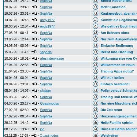
26.07.26 - 14:42 -
-
SophNa
Blöder Nebeneffekt
20.07.26 - 23:40 -
-
SophNa
Mehr Kondition
19.07.26 - 23:31 -
-
SophNa
Kaufangebot, aber an
14.07.26 - 16:48 -
-
andy1977
Kommt die Legaliserun
28.06.26 - 12:04 -
-
andy1977
Wie geht es Euch heu
27.06.26 - 00:41 -
-
SophNa
Am liebsten ohne
23.06.26 - 12:44 -
-
SophNa
Nur zum Ausprobiere
24.05.26 - 00:06 -
-
SophNa
Einfache Bedienung
15.05.26 - 11:42 -
-
SophNa
Recht und Ordnung
10.05.26 - 18:01 -
-
allesinderwaage
Wirkungsweise von Ox
27.04.26 - 22:55 -
-
SophNa
Willkommen im Haus
21.04.26 - 23:30 -
-
SophNa
Trading Apps nötig?
16.04.26 - 00:04 -
-
SophNa
Will nur helfen
09.04.26 - 23:01 -
-
SophNa
Einfach bestellen?
05.04.26 - 14:07 -
-
shaitan
Poller versus Schrank
05.03.26 - 14:26 -
-
SophNa
Trading und falsche V
04.03.26 - 23:17 -
-
Quasimodus
Nur eine Maschine, ric
27.02.26 - 02:30 -
-
SophNa
Die Zeit rennt
27.02.26 - 00:54 -
-
SophNa
Herzensangelegenheit
26.12.25 - 14:42 -
-
SophNa
Heile Familie spielen
08.12.25 - 13:40 -
-
joe
Büros in Berlin saub
03.11.25 - 17:09 -
-
Quasimodus
Weisheiten