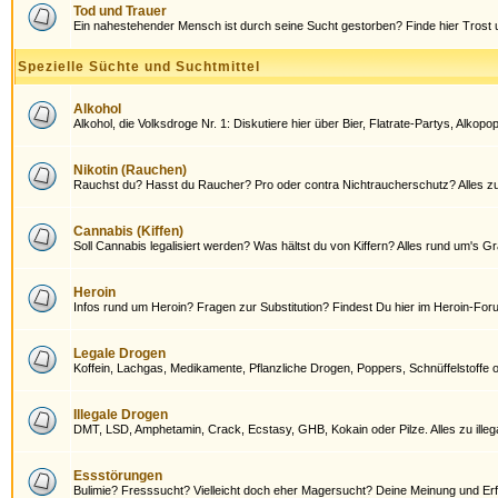
Tod und Trauer
Ein nahestehender Mensch ist durch seine Sucht gestorben? Finde hier Trost u
Spezielle Süchte und Suchtmittel
Alkohol
Alkohol, die Volksdroge Nr. 1: Diskutiere hier über Bier, Flatrate-Partys, Alkop
Nikotin (Rauchen)
Rauchst du? Hasst du Raucher? Pro oder contra Nichtraucherschutz? Alles z
Cannabis (Kiffen)
Soll Cannabis legalisiert werden? Was hältst du von Kiffern? Alles rund um's Gra
Heroin
Infos rund um Heroin? Fragen zur Substitution? Findest Du hier im Heroin-For
Legale Drogen
Koffein, Lachgas, Medikamente, Pflanzliche Drogen, Poppers, Schnüffelstoff
Illegale Drogen
DMT, LSD, Amphetamin, Crack, Ecstasy, GHB, Kokain oder Pilze. Alles zu illeg
Essstörungen
Bulimie? Fresssucht? Vielleicht doch eher Magersucht? Deine Meinung und Er