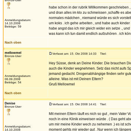
Bronze-User
habe schon in der rubrik Willkommen geschrieben , 
und dran alles im klo zu schmeissen ,schaffe es aber
normales mädchen , niemand würde es sich vorstelle
Anmeldungsdatum:
um koks . ich gehe arbeiten , und habe auch kinder 
14.10.2008
Beiträge: 59
habe angst das ich mir gleich wider ein setze ., und 
was kann ich tun damit endlich aufzuhören . ich kön
Nach oben
mellowmel
Verfasst am: 15. Okt 2008 14:33
Titel:
Bronze-User
Hey Süsse, denk an Deine Kinder. Die brauchen Dich
auch die Kinder wegnehmen. Setz das nicht aufs Spi
jemand gedacht. Drogenabhängige finden sehr gute 
Anmeldungsdatum:
alleine. Was ist mit Deinen Eltern?
06.09.2008
Beiträge: 54
Gruß Mellowmel
Nach oben
Denise
Verfasst am: 15. Okt 2008 14:41
Titel:
Bronze-User
Mit meinen Eltern läuft es nich so gut , mein Vater V
noch in eine Klinik einweisen würde . ( Das geht a
um mir meine Kinder wech zu nehemen .) es ist schon
Anmeldungsdatum:
moment gehts mir wieder gut . Nur wenn ich längere 
14.10.2008