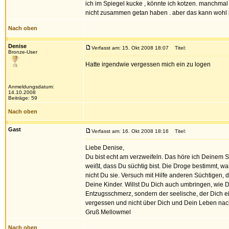
ich im Spiegel kucke , könnte ich kotzen. manchmal 
nicht zusammen getan haben . aber das kann wohl keiner
Nach oben
Denise
Verfasst am: 15. Okt 2008 18:07
Titel:
Bronze-User
Hatte irgendwie vergessen mich ein zu logen
Anmeldungsdatum:
14.10.2008
Beiträge: 59
Nach oben
Gast
Verfasst am: 16. Okt 2008 18:16
Titel:
Liebe Denise,
Du bist echt am verzweifeln. Das höre ich Deinem S
weißt, dass Du süchtig bist. Die Droge bestimmt, w
nicht Du sie. Versuch mit Hilfe anderen Süchtigen
Deine Kinder. Willst Du Dich auch umbringen, wie D
Entzugsschmerz, sondern der seelische, der Dich e
vergessen und nicht über Dich und Dein Leben na
Gruß Mellowmel
Nach oben