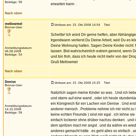
Beiträge: 59
erwarten kann .
Nach oben
mellowmel
Verfasst am: 15. Okt 2008 14:54
Titel:
Bronze-User
Scheiße! Ich würd Dir gerne helfen, aber Abhängige 
Irgendwann verlierst Du Deine Arbeit, weil Du es k
Deine Wohnung halten. Sagen Deine Kinder nicht: M
Anmeldungsdatum:
lassen. Bist wahrscheinlich extrem genervt, wenn D
06.09.2008
Beiträge: 54
und bin froh, dass ich heute nicht mehr von der Dr
Gruß Mellowmel
Nach oben
Denise
Verfasst am: 15. Okt 2008 15:25
Titel:
Bronze-User
Natürlich sagen meine Kinder so was . Und ich liebe s
und starre auf eine wand , oder ich heule stundenlan
ein Königreich für ein Lachen von Denise . Und ers
Anmeldungsdatum:
anderer mensch . Probleme nehme ich mir nicht zu H
14.10.2008
Beiträge: 59
keine echten Freunde ) sind mir egal . ich lehne sie
einfach lockerer ohne drüber nachzu denken . und 
dem spritzen mact mir angst . und da währe es wiede
anderes gemacht hätte . es geht alles so einfach . 