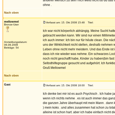
anderer Mensch zu sein !!!ich weiß nicht ob du das 
ohne .
Nach oben
mellowmel
Verfasst am: 15. Okt 2008 15:48
Titel:
Bronze-User
Ich war nicht körperlich abhängig. Meine Sucht hatte
gebracht werden kann. Wir sind nur einen Millimete
ich auch immer: Ich bin nur für héute clean. Die n
Anmeldungsdatum:
uns der Wirklichkeit nicht stellen, deshalb nehmen 
06.09.2008
Beiträge: 54
Leben ohne nicht mehr meistern. Und das Ende ist i
dass ich nie wieder was nehme. Ein schwarzes Loch,
noch nicht geschafft habe, Kinder zu haben(bin fast
Selbsthilfegruppe gesucht und aufgehört. Ich funkti
Gruß Mellowmel
Nach oben
Gast
Verfasst am: 15. Okt 2008 18:00
Titel:
Ich denke bei mir ist es auch Psychisch . Ich habe 
wenn ich nichts nehme . es ist auch immer das ganz
die ganzen Jahre überhaupt mit mein Mann . dann ko
) mein koks . und alles zusammen hat schon zu tota
alleine ist schon hart. aber ich habe einfach nicht 