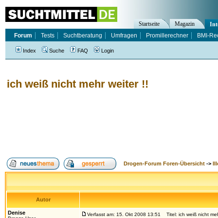
Startseite
Magazin
Int
Forum
Tests
Suchtberatung
Umfragen
Promillerechner
BMI-Re
Index
Suche
FAQ
Login
ich weiß nicht mehr weiter !!
Drogen-Forum Foren-Übersicht
->
Il
Autor
Denise
Verfasst am: 15. Okt 2008 13:51
Titel: ich weiß nicht meh