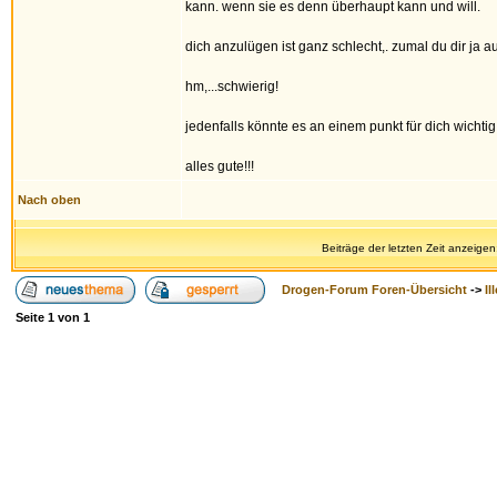
kann. wenn sie es denn überhaupt kann und will.
dich anzulügen ist ganz schlecht,. zumal du dir ja a
hm,...schwierig!
jedenfalls könnte es an einem punkt für dich wichti
alles gute!!!
Nach oben
Beiträge der letzten Zeit anzeigen
Drogen-Forum Foren-Übersicht
->
Il
Seite
1
von
1