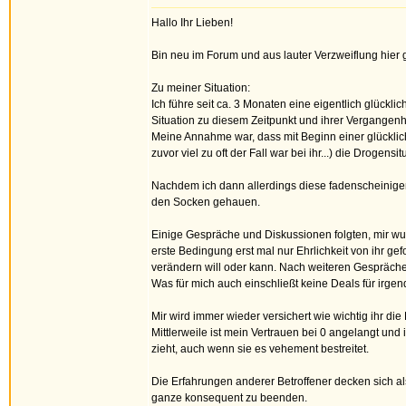
Hallo Ihr Lieben!
Bin neu im Forum und aus lauter Verzweiflung hier 
Zu meiner Situation:
Ich führe seit ca. 3 Monaten eine eigentlich glückli
Situation zu diesem Zeitpunkt und ihrer Vergangenh
Meine Annahme war, dass mit Beginn einer glücklich
zuvor viel zu oft der Fall war bei ihr...) die Drogen
Nachdem ich dann allerdings diese fadenscheinigen
den Socken gehauen.
Einige Gespräche und Diskussionen folgten, mir wurd
erste Bedingung erst mal nur Ehrlichkeit von ihr gef
verändern will oder kann. Nach weiteren Gesprächen 
Was für mich auch einschließt keine Deals für irge
Mir wird immer wieder versichert wie wichtig ihr die
Mittlerweile ist mein Vertrauen bei 0 angelangt und
zieht, auch wenn sie es vehement bestreitet.
Die Erfahrungen anderer Betroffener decken sich als
ganze konsequent zu beenden.