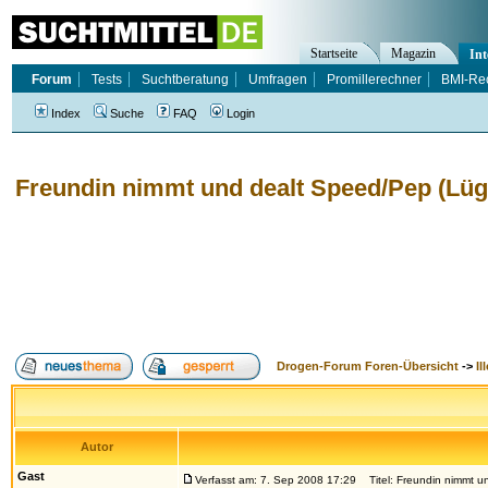
Startseite
Magazin
Int
Forum
Tests
Suchtberatung
Umfragen
Promillerechner
BMI-Re
Index
Suche
FAQ
Login
Freundin nimmt und dealt Speed/Pep (Lü
Drogen-Forum Foren-Übersicht
->
Il
Autor
Gast
Verfasst am: 7. Sep 2008 17:29
Titel: Freundin nimmt u