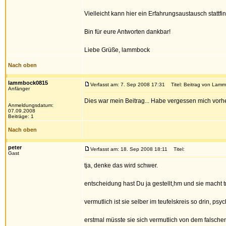
Vielleicht kann hier ein Erfahrungsaustausch stattfi
Bin für eure Antworten dankbar!
Liebe Grüße, lammbock
Nach oben
lammbock0815
Verfasst am: 7. Sep 2008 17:31
Titel: Beitrag von Lam
Anfänger
Dies war mein Beitrag... Habe vergessen mich vorhe
Anmeldungsdatum:
07.09.2008
Beiträge: 1
Nach oben
peter
Verfasst am: 18. Sep 2008 18:11
Titel:
Gast
tja, denke das wird schwer.
entscheidung hast Du ja gestellt,hm und sie macht tr
vermutlich ist sie selber im teufelskreis so drin, psy
erstmal müsste sie sich vermutlich von dem falsche