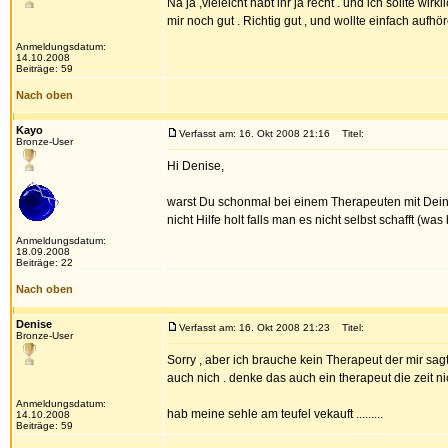
Na ja ,vieleicht habt ihr ja recht . und ich sollte w
mir noch gut . Richtig gut , und wollte einfach auf
Anmeldungsdatum:
14.10.2008
Beiträge: 59
Nach oben
Kayo
Verfasst am: 16. Okt 2008 21:16
Titel:
Bronze-User
Hi Denise,
warst Du schonmal bei einem Therapeuten mit Deine
nicht Hilfe holt falls man es nicht selbst schafft (was
Anmeldungsdatum:
18.09.2008
Beiträge: 22
Nach oben
Denise
Verfasst am: 16. Okt 2008 21:23
Titel:
Bronze-User
Sorry , aber ich brauche kein Therapeut der mir sagt 
auch nich . denke das auch ein therapeut die zeit n
Anmeldungsdatum:
hab meine sehle am teufel vekauft .........
14.10.2008
Beiträge: 59