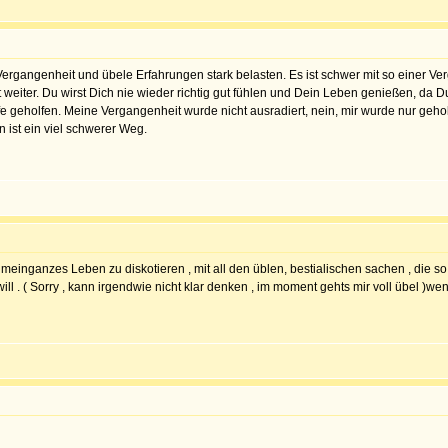
ergangenheit und übele Erfahrungen stark belasten. Es ist schwer mit so einer Ve
nicht weiter. Du wirst Dich nie wieder richtig gut fühlen und Dein Leben genießen, d
 geholfen. Meine Vergangenheit wurde nicht ausradiert, nein, mir wurde nur geholf
 ist ein viel schwerer Weg.
meinganzes Leben zu diskotieren , mit all den üblen, bestialischen sachen , die so 
n will . ( Sorry , kann irgendwie nicht klar denken , im moment gehts mir voll übel