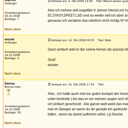
marcos
Verfasst am: 4. Okt 2008 13:48
Titel: Warum lassen gute 
Anfänger
Also ich nehme seit ungefähr 6 Jahren Heroin,ich
Anmeldungsdatum:
ECSTASY,SPEET,LSD und so weiter seit ich aber an
03.10.2008
Beiträge: 7
genauso ich verstehe das nämlich nicht richtig !!!!
Nach oben
exuser
Verfasst am: 14. Okt 2008 00:52
Titel: Moin
Anfänger
Ganz einfach weil in der szene heroin als asozial i
Anmeldungsdatum:
14.10.2008
Beiträge: 4
Gruß
exuser
Nach oben
Denise
Verfasst am: 16. Okt 2008 17:54
Titel:
Bronze-User
Also , ich hatte auch mal ein guten kumpel der heroin 
unter kontrolle ) bis das er vor meinen augen sich d
ich einfach geschockt . Die ganze welt weiß das man
Anmeldungsdatum:
mal im Spiegel an wenn du dir gerade ein gedrückt h
14.10.2008
Beiträge: 59
bitten , wenn du damit aufhören willst .Lg Denise
Nach oben