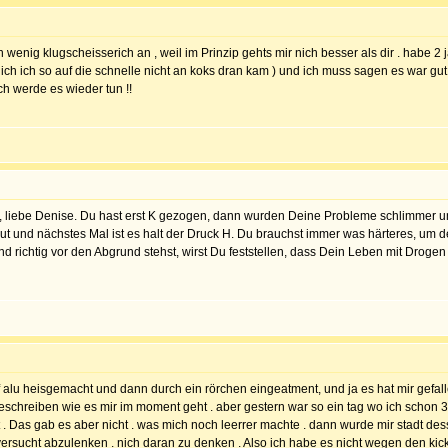
n wenig klugscheisserich an , weil im Prinzip gehts mir nich besser als dir . habe 
ch ich so auf die schnelle nicht an koks dran kam ) und ich muss sagen es war gut , 
ich werde es wieder tun !!
 liebe Denise. Du hast erst K gezogen, dann wurden Deine Probleme schlimmer und j
 und nächstes Mal ist es halt der Druck H. Du brauchst immer was härteres, um der
und richtig vor den Abgrund stehst, wirst Du feststellen, dass Dein Leben mit Droge
 alu heisgemacht und dann durch ein rörchen eingeatment, und ja es hat mir gefall
 beschreiben wie es mir im moment geht . aber gestern war so ein tag wo ich schon 
 . Das gab es aber nicht . was mich noch leerrer machte . dann wurde mir stadt de
ersucht abzulenken . nich daran zu denken . Also ich habe es nicht wegen den kick