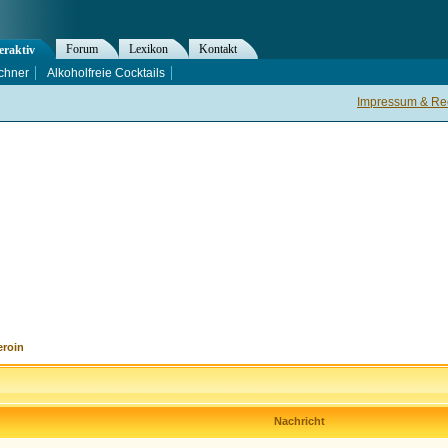
Forum
Lexikon
Kontakt
eraktiv
chner
Alkoholfreie Cocktails
Impressum & Rec
eroin
Nachricht