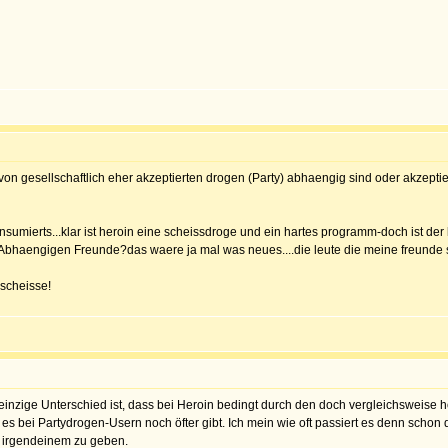
von gesellschaftlich eher akzeptierten drogen (Party) abhaengig sind oder akzepti
nsumierts...klar ist heroin eine scheissdroge und ein hartes programm-doch ist de
 Abhaengigen Freunde?das waere ja mal was neues....die leute die meine freunde si
 scheisse!
 einzige Unterschied ist, dass bei Heroin bedingt durch den doch vergleichsweise ho
e es bei Partydrogen-Usern noch öfter gibt. Ich mein wie oft passiert es denn schon
s irgendeinem zu geben.