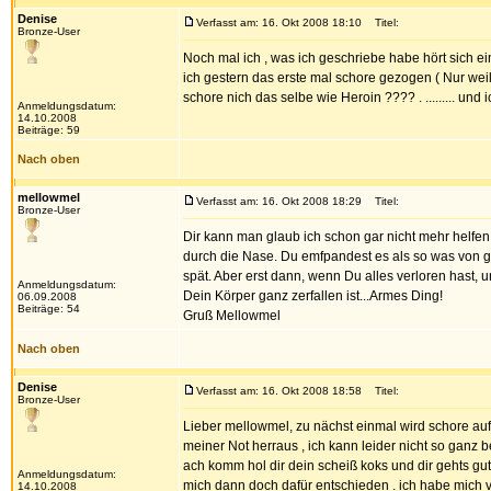
Denise
Verfasst am: 16. Okt 2008 18:10
Titel:
Bronze-User
Noch mal ich , was ich geschriebe habe hört sich ei
ich gestern das erste mal schore gezogen ( Nur weili
schore nich das selbe wie Heroin ???? . ......... und 
Anmeldungsdatum:
14.10.2008
Beiträge: 59
Nach oben
mellowmel
Verfasst am: 16. Okt 2008 18:29
Titel:
Bronze-User
Dir kann man glaub ich schon gar nicht mehr helfen,
durch die Nase. Du emfpandest es als so was von gut
spät. Aber erst dann, wenn Du alles verloren hast, 
Anmeldungsdatum:
Dein Körper ganz zerfallen ist...Armes Ding!
06.09.2008
Beiträge: 54
Gruß Mellowmel
Nach oben
Denise
Verfasst am: 16. Okt 2008 18:58
Titel:
Bronze-User
Lieber mellowmel, zu nächst einmal wird schore auf
meiner Not herraus , ich kann leider nicht so ganz
ach komm hol dir dein scheiß koks und dir gehts gut
Anmeldungsdatum:
mich dann doch dafür entschieden . ich habe mich v
14.10.2008