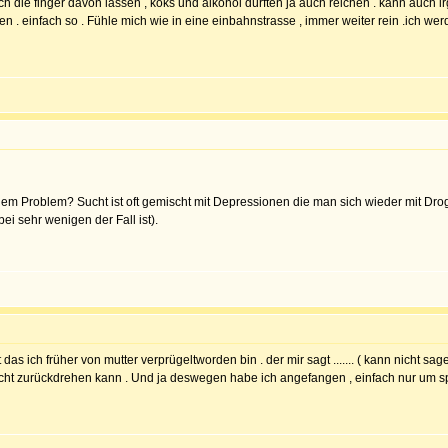
irklich die finger davon lassen , koks und alkohol dürften ja auch reichen . kann auc
hören . einfach so . Fühle mich wie in eine einbahnstrasse , immer weiter rein .ich
m Problem? Sucht ist oft gemischt mit Depressionen die man sich wieder mit Drog
 bei sehr wenigen der Fall ist).
das ich früher von mutter verprügeltworden bin . der mir sagt ....... ( kann nicht sa
icht zurückdrehen kann . Und ja deswegen habe ich angefangen , einfach nur um spas