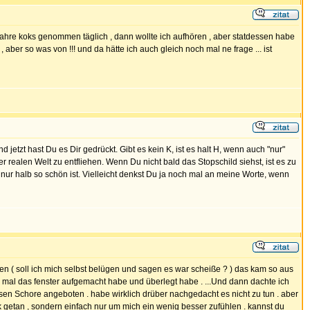
2 jahre koks genommen täglich , dann wollte ich aufhören , aber statdessen habe
aber so was von !!! und da hätte ich auch gleich noch mal ne frage ... ist
etzt hast Du es Dir gedrückt. Gibt es kein K, ist es halt H, wenn auch "nur"
 realen Welt zu entfliehen. Wenn Du nicht bald das Stopschild siehst, ist es zu
n nur halb so schön ist. Vielleicht denkst Du ja noch mal an meine Worte, wenn
en ( soll ich mich selbst belügen und sagen es war scheiße ? ) das kam so aus
3 mal das fenster aufgemacht habe und überlegt habe . ...Und dann dachte ich
ssen Schore angeboten . habe wirklich drüber nachgedacht es nicht zu tun . aber
 getan , sondern einfach nur um mich ein wenig besser zufühlen . kannst du