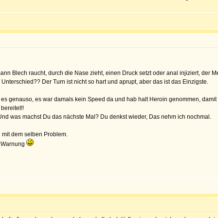
lech raucht, durch die Nase zieht, einen Druck setzt oder anal injiziert, der M
 Unterschied?? Der Turn ist nicht so hart und aprupt, aber das ist das Einzigste.
ar es genauso, es war damals kein Speed da und hab halt Heroin genommen, damit i
ereitet!!
. Und was machst Du das nächste Mal? Du denkst wieder, Das nehm ich nochmal.
 mit dem selben Problem.
ne Warnung