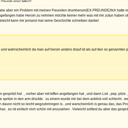
Freunde einen fallen!!!
 habe aber ein Problem mit meinen Freunden drumherum(EX-FREUNDE)!Ich hatte imm
gefangen habe Heroin zu nehmen möchte keiner mehr was mit mir zutun haben ob
 Vieleicht kann mir jemand mal seine Geschichte schreiben danke!
st und wahrscheinlich da man auf heroin anders drauf ist als auf den so genannten p
gespritzt hat . , vorher aber mit kiffen angefangen hat , und dann Lsd , pep, pilze , 
ie spritze in den arm drückte . zu einem wurde mir bei dem anblick voll schlecht . w
 davon nicht so leicht wegzubrinngen is , und warscheinlich is genau das, das Prob
as . es ist einfach nich schön mit anzusehen . Vieleicht solltest du aber das ges