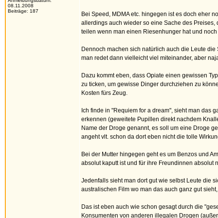
Anmeldungsdatum:
08.11.2008
Beiträge: 187
Bei Speed, MDMA etc. hingegen ist es doch eher nor
allerdings auch wieder so eine Sache des Preises, d
teilen wenn man einen Riesenhunger hat und noch 
Dennoch machen sich natürlich auch die Leute die S
man redet dann vielleicht viel miteinander, aber naj
Dazu kommt eben, dass Opiate einen gewissen Typ 
zu ticken, um gewisse Dinger durchziehen zu können
Kosten fürs Zeug.
Ich finde in "Requiem for a dream", sieht man das g
erkennen (geweitete Pupillen direkt nachdem Knaller
Name der Droge genannt, es soll um eine Droge gehe
angeht vlt. schon da dort eben nicht die tolle Wirk
Bei der Mutter hingegen geht es um Benzos und Amp
absolut kaputt ist und für ihre Freundinnen absolut
Jedenfalls sieht man dort gut wie selbst Leute die 
australischen Film wo man das auch ganz gut sieht, l
Das ist eben auch wie schon gesagt durch die "gese
Konsumenten von anderen illegalen Drogen (außer He