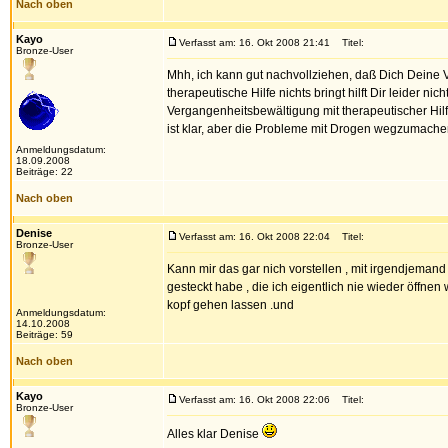
Nach oben
Kayo
Verfasst am: 16. Okt 2008 21:41
Titel:
Bronze-User
Mhh, ich kann gut nachvollziehen, daß Dich Deine V
therapeutische Hilfe nichts bringt hilft Dir leider 
Vergangenheitsbewältigung mit therapeutischer Hilfe
ist klar, aber die Probleme mit Drogen wegzumachen
Anmeldungsdatum:
18.09.2008
Beiträge: 22
Nach oben
Denise
Verfasst am: 16. Okt 2008 22:04
Titel:
Bronze-User
Kann mir das gar nich vorstellen , mit irgendjemand 
gesteckt habe , die ich eigentlich nie wieder öffne
kopf gehen lassen .und
Anmeldungsdatum:
14.10.2008
Beiträge: 59
Nach oben
Kayo
Verfasst am: 16. Okt 2008 22:06
Titel:
Bronze-User
Alles klar Denise