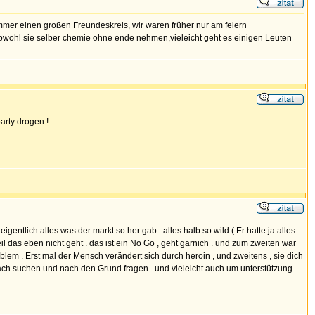
er einen großen Freundeskreis, wir waren früher nur am feiern
wohl sie selber chemie ohne ende nehmen,vieleicht geht es einigen Leuten
arty drogen !
eigentlich alles was der markt so her gab . alles halb so wild ( Er hatte ja alles
eil das eben nicht geht . das ist ein No Go , geht garnich . und zum zweiten war
lem . Erst mal der Mensch verändert sich durch heroin , und zweitens , sie dich
präch suchen und nach den Grund fragen . und vieleicht auch um unterstützung