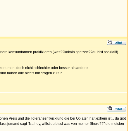
ertere konsumformen praktizieren (was??kokain spritzen??du bist asozial!!)
r konument doch nicht schlechter oder besser als andere.
nd haben alle nichts mit drogen zu tun.
hen Preis und die Toleranzentwicklung die bei Opiaten halt extrem ist... da gibt
 dass jemand sagt "Na hey, willst du bissl was von meiner Shore??" die meisten