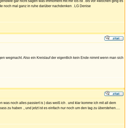
h irgendwie gar nicht sagen was immoment mit mir los ist . bis vor 4wochen ging es
 werde noch mal ganz in ruhe darüber nachdenken . LG Denise
en wegmacht. Also ein Kreislauf der eigentlich kein Ende nimmt wenn man sich
gen was noch alles passiert is ) das weiß ich . und klar komme ich mit all dem
s zu haben ., und jetzt ist es einfach nur noch um den tag zu überstehen.....