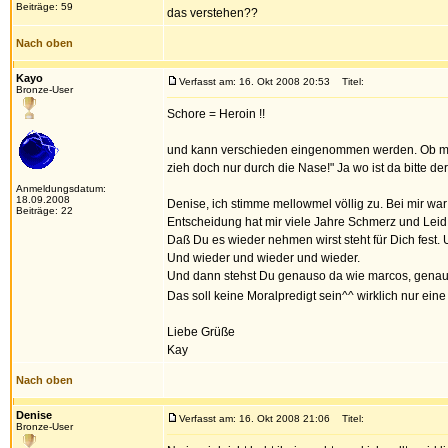
Beiträge: 59
das verstehen??
Nach oben
Kayo
Verfasst am: 16. Okt 2008 20:53
Titel:
Bronze-User
Schore = Heroin !!
und kann verschieden eingenommen werden. Ob mann B
zieh doch nur durch die Nase!" Ja wo ist da bitte der
Anmeldungsdatum:
18.09.2008
Denise, ich stimme mellowmel völlig zu. Bei mir w
Beiträge: 22
Entscheidung hat mir viele Jahre Schmerz und Leid b
Daß Du es wieder nehmen wirst steht für Dich fest
Und wieder und wieder und wieder.
Und dann stehst Du genauso da wie marcos, genau
Das soll keine Moralpredigt sein^^ wirklich nur ei
Liebe Grüße
Kay
Nach oben
Denise
Verfasst am: 16. Okt 2008 21:06
Titel:
Bronze-User