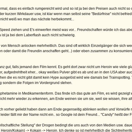
mal, dass es einfach rumgereicht wird und so ist ja bei den Preisen auch nicht 
er kurzen Wirkdauer usw, ist klar wenn man selbst seine "Bedürfnise" nicht befried
nicht weiß wo man das nächste herbekommt...
peed ziehen und E's einwerfen meist was vor... Freundschaften würde ich das abe
a ist ja bei dem Laberflash auch nicht schwierig.
von Mensch anlocken mehrheitlich. Das sind oft wirklich Einzelgänger die sich
 oder damit die Freundin anschaffen geht...) oder eben zusammen zu konsumieren, 
anz gut, falls jemand den Film kennt. Es geht dort zwar nicht um Heroin wie viele g
, aufgedrehtheit eher... okay weißes Pulver gibt es ab und an in den USA aber auch 
n die es nicht gibt damit kein Hype ausgelöst wird wie damals bei Trainspotting.
ung sondern die Folgen im Vordergrund stehen.
hetamine in Medikamentenform. Das finde ich das gute am Film, es wird gezeigt wi
 nicht mehr wieder zu erkennen, am Ende weinen sie um sie, weil sie wissen, ihre al
sich vorher geliebt haben dann am Ende gegenseitig ablinken wollen und Vorwürfe ma
eider fällt mir der Name nicht ein.. so Google ist dein Freund... "Candy" heißt der 
llschaftliche Stellung" der Drogen bedingt die uns auch von den Medien usw. dau
roin/Kokain) -> Kokain -> Heroin. Ich denke so ist mehrheitlich die Sichtreihenfo