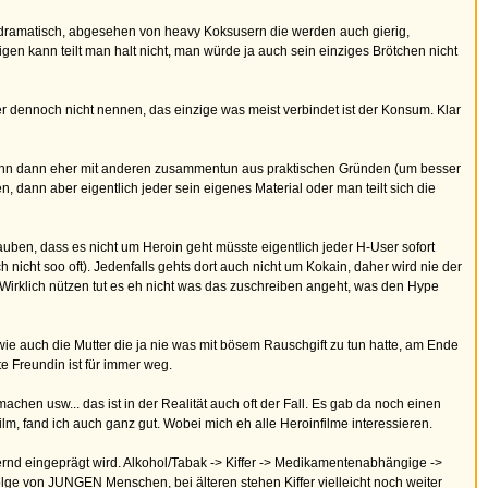
so dramatisch, abgesehen von heavy Koksusern die werden auch gierig,
igen kann teilt man halt nicht, man würde ja auch sein einziges Brötchen nicht
r dennoch nicht nennen, das einzige was meist verbindet ist der Konsum. Klar
 wenn dann eher mit anderen zusammentun aus praktischen Gründen (um besser
dann aber eigentlich jeder sein eigenes Material oder man teilt sich die
lauben, dass es nicht um Heroin geht müsste eigentlich jeder H-User sofort
nicht soo oft). Jedenfalls gehts dort auch nicht um Kokain, daher wird nie der
 Wirklich nützen tut es eh nicht was das zuschreiben angeht, was den Hype
e auch die Mutter die ja nie was mit bösem Rauschgift zu tun hatte, am Ende
te Freundin ist für immer weg.
chen usw... das ist in der Realität auch oft der Fall. Es gab da noch einen
Film, fand ich auch ganz gut. Wobei mich eh alle Heroinfilme interessieren.
ernd eingeprägt wird. Alkohol/Tabak -> Kiffer -> Medikamentenabhängige ->
lge von JUNGEN Menschen, bei älteren stehen Kiffer vielleicht noch weiter