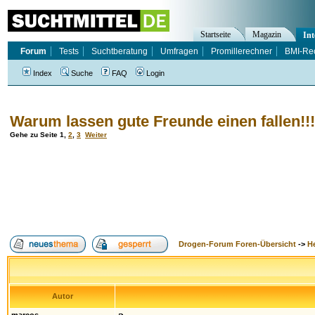
Startseite
Magazin
Int
Forum
Tests
Suchtberatung
Umfragen
Promillerechner
BMI-Re
Index
Suche
FAQ
Login
Warum lassen gute Freunde einen fallen!!!
Gehe zu Seite
1
,
2
,
3
Weiter
Drogen-Forum Foren-Übersicht
->
H
Autor