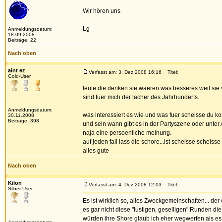
Wir hören uns
Lg
Anmeldungsdatum:
18.09.2008
Beiträge: 22
Nach oben
aint ez
Verfasst am: 3. Dez 2008 16:16
Titel:
Gold-User
leute die denken sie waeren was besseres weil sie 
sind fuer mich der lacher des Jahrhunderts.
Anmeldungsdatum:
was interessiert es wie und was fuer scheisse du ko
30.11.2008
Beiträge: 398
und sein wann gibt es in der Partyszene oder unter
naja eine persoenliche meinung.
auf jeden fall lass die schore...ist scheisse scheisse
alles gute
Nach oben
Kilon
Verfasst am: 4. Dez 2008 12:03
Titel:
Silber-User
Es ist wirklich so, alles Zweckgemeinschaften... der
es gar nicht diese "lustigen, geselligen" Runden di
würden ihre Shore glaub ich eher wegwerfen als e