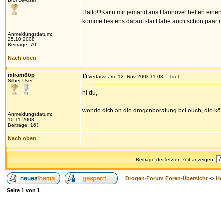
Bronze-User
Hallo!!!Kann mir jemand aus Hannover helfen einen
komme bestens darauf klar.Habe auch schon paar mal
Anmeldungsdatum:
25.10.2008
Beiträge: 70
Nach oben
miramööp
Verfasst am: 12. Nov 2008 11:03
Titel:
Silber-User
hi du,
wende dich an die drogenberatung bei euch, die kön
Anmeldungsdatum:
10.11.2008
Beiträge: 163
Nach oben
Beiträge der letzten Zeit anzeigen:
Drogen-Forum Foren-Übersicht
->
H
Seite
1
von
1