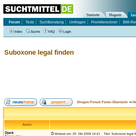
Startseite
Magazin
Int
Forum
Tests
Suchtberatung
Umfragen
Promillerechner
BMI-Re
Index
Suche
FAQ
Login
Suboxone legal finden
Drogen-Forum Foren-Übersicht
->
H
Autor
Djack
Verfasst am: 25. Okt 2008 14:41
Titel: Suboxone legal f