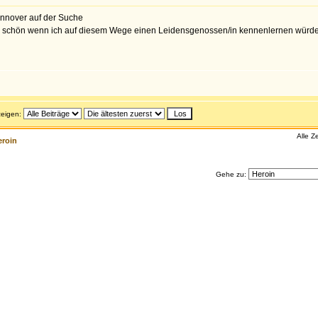
annover auf der Suche
äre schön wenn ich auf diesem Wege einen Leidensgenossen/in kennenlernen würde
nzeigen:
Alle Z
eroin
Gehe zu: