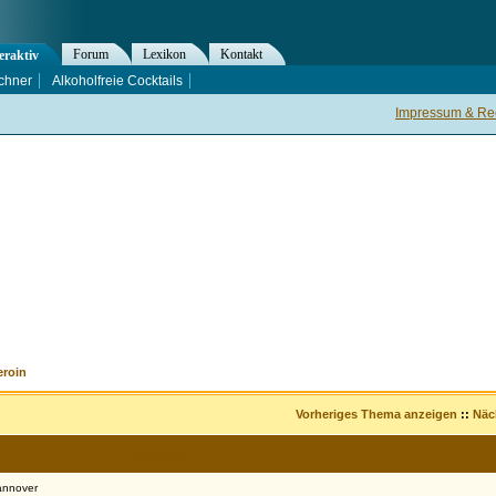
Forum
Lexikon
Kontakt
eraktiv
chner
Alkoholfreie Cocktails
Impressum & Rec
eroin
Vorheriges Thema anzeigen
::
Näc
Nachricht
annover