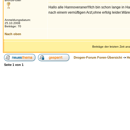
Bronze-User
Hallo alle Hannoveraner!!!Ich bin schon lange in H
nach einem vernüftigen Arzt,ohne erfolg leider.W
Anmeldungsdatum:
25.10.2008
Beiträge: 70
Nach oben
Beiträge der letzten Zeit a
Drogen-Forum Foren-Übersicht
->
H
Seite
1
von
1