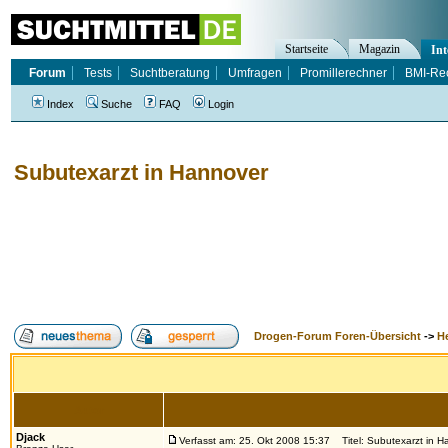
Startseite
Magazin
Int
Forum
Tests
Suchtberatung
Umfragen
Promillerechner
BMI-Re
Index
Suche
FAQ
Login
Subutexarzt in Hannover
Drogen-Forum Foren-Übersicht
->
H
Autor
Djack
Verfasst am: 25. Okt 2008 15:37
Titel: Subutexarzt in H