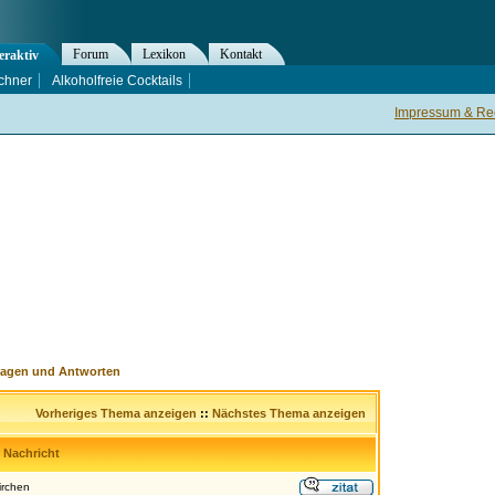
Forum
Lexikon
Kontakt
eraktiv
chner
Alkoholfreie Cocktails
Impressum & Rec
ragen und Antworten
Vorheriges Thema anzeigen
::
Nächstes Thema anzeigen
Nachricht
irchen