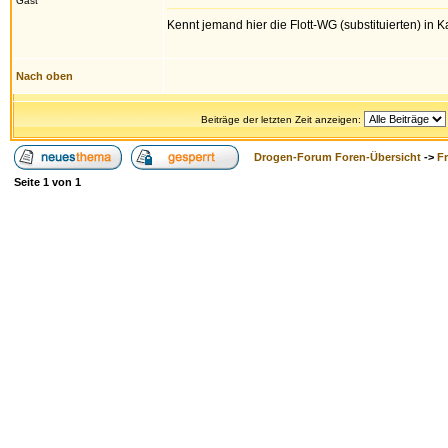
Gast
Kennt jemand hier die Flott-WG (substituierten) in 
Nach oben
Beiträge der letzten Zeit anzeigen:
Drogen-Forum Foren-Übersicht
->
F
Seite
1
von
1