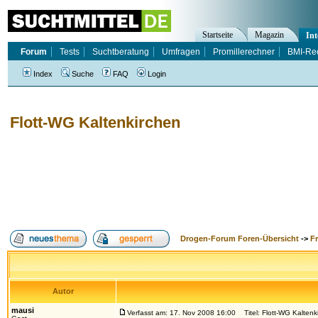
Startseite
Magazin
Int
Forum
Tests
Suchtberatung
Umfragen
Promillerechner
BMI-Re
Index
Suche
FAQ
Login
Flott-WG Kaltenkirchen
Drogen-Forum Foren-Übersicht
->
F
Autor
mausi
Verfasst am: 17. Nov 2008 16:00
Titel: Flott-WG Kaltenk