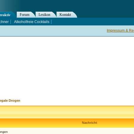
Forum
Lexikon
Kontakt
eraktiv
chner
Alkoholfreie Cocktails
Impressum & Rec
legale Drogen
Nachricht
rungen