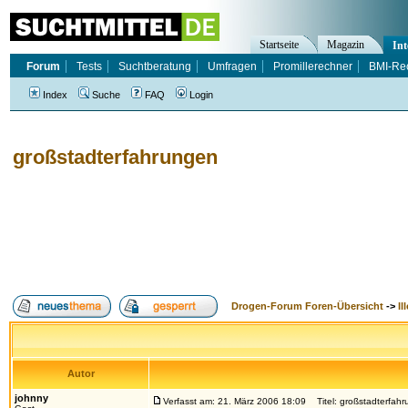
Startseite
Magazin
Int
Forum
Tests
Suchtberatung
Umfragen
Promillerechner
BMI-Re
Index
Suche
FAQ
Login
großstadterfahrungen
Drogen-Forum Foren-Übersicht
->
Il
Autor
johnny
Verfasst am: 21. März 2006 18:09
Titel: großstadterfah