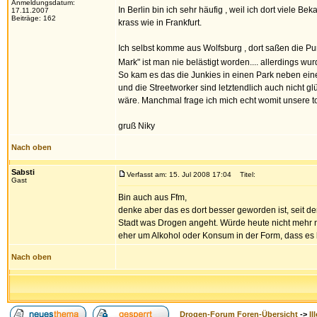
Anmeldungsdatum:
In Berlin bin ich sehr häufig , weil ich dort viele
17.11.2007
Beiträge: 162
krass wie in Frankfurt.
Ich selbst komme aus Wolfsburg , dort saßen die Pu
Mark" ist man nie belästigt worden.... allerdings w
So kam es das die Junkies in einen Park neben eine
und die Streetworker sind letztendlich auch nicht gl
wäre. Manchmal frage ich mich echt womit unsere t
gruß Niky
Nach oben
Sabsti
Verfasst am: 15. Jul 2008 17:04
Titel:
Gast
Bin auch aus Ffm,
denke aber das es dort besser geworden ist, seit de
Stadt was Drogen angeht. Würde heute nicht mehr na
eher um Alkohol oder Konsum in der Form, dass es b
Nach oben
Drogen-Forum Foren-Übersicht
->
Il