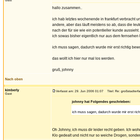
Gast
hallo zusammen..
ich hab letztes wochenende in frankfurt verbracht u
andere, aber das läuft meistens so ab, dass die leu
nach der für sie wie ein potentieller kunde aussi
ich sowas bisher eigentlich nur aus dem fernsehen k
ich muss sagen, dadurch wurde mir erst richtig bewu
das wollt ich hier nur mal los werden.
gruß, johnny
Nach oben
kimberly
Verfasst am: 29. Jun 2006 01:07
Titel: Re: großstadter
Gast
johnny hat Folgendes geschrieben:
ich muss sagen, dadurch wurde mir erst richt
Oh Johnny, ich muss dir leider recht geben. Ich wo
Klo gedealt und nicht nur so weiche Drogen, sonde