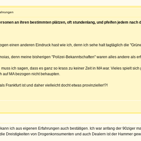
fahrungen
personen an ihren bestimmten plätzen, oft stundenlang, und pfeifen jedem nach der
ogen einen anderen Eindruck hast wie ich, denn ich sehe halt tagtäglich die "Grü
anoias, denn meine bisherigen "Polizei-Bekanntschaften" waren alles andere als er
muss ich sagen, dass es ganz so krass zu keiner Zeit in MA war. Vieles spielt sich
ch auf MA bezogen nicht behaupten.
 Frankfurt ist und daher vielleicht docht etwas provinzieller!?!
, kann ich aus eigenen Erfahrungen auch bestätigen. Ich war anfang der 90ziger ma
f die Dreistigkeiten von Drogenkonsumenten und auch Dealern ist der Hammer gewes