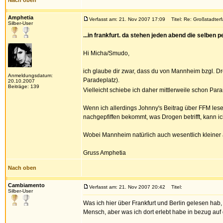
Nach oben
Amphetia
Verfasst am: 21. Nov 2007 17:09
Titel: Re: Großstadter
Silber-User
...in frankfurt. da stehen jeden abend die selben 
Hi Micha/Smudo,
ich glaube dir zwar, dass du von Mannheim bzgl. Dr
Anmeldungsdatum:
Paradeplatz).
20.10.2007
Beiträge: 139
Vielleicht schiebe ich daher mittlerweile schon Par
Wenn ich allerdings Johnny's Beitrag über FFM lese 
nachgepfiffen bekommt, was Drogen betrifft, kann i
Wobei Mannheim natürlich auch wesentlich kleiner als
Gruss Amphetia
Nach oben
Cambiamento
Verfasst am: 21. Nov 2007 20:42
Titel:
Silber-User
Was ich hier über Frankfurt und Berlin gelesen hab
Mensch, aber was ich dort erlebt habe in bezug au