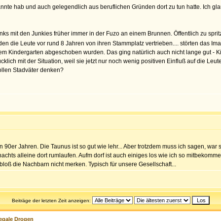
 Bekannte hab und auch gelegendlich aus beruflichen Gründen dort zu tun hatte. Ich 
nks mit den Junkies früher immer in der Fuzo an einem Brunnen. Öffentlich zu spri
urden die Leute vor rund 8 Jahren von ihren Stammplatz vertrieben.... störten das I
m Kindergarten abgeschoben wurden. Das ging natürlich auch nicht lange gut - Kit
ücklich mit der Situation, weil sie jetzt nur noch wenig positiven Einfluß auf die 
ollen Stadväter denken?
n 90er Jahren. Die Taunus ist so gut wie lehr... Aber trotzdem muss ich sagen, war 
chts alleine dort rumlaufen. Aufm dorf ist auch einiges los wie ich so mitbekomm
loß die Nachbarn nicht merken. Typisch für unsere Gesellschaft...
Beiträge der letzten Zeit anzeigen:
legale Drogen