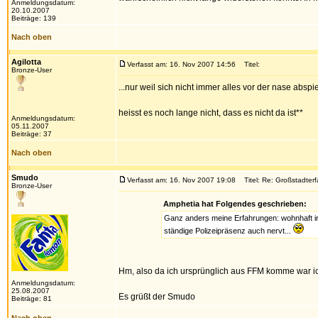
Anmeldungsdatum:
20.10.2007
Beiträge: 139
Nach oben
Agilotta
Verfasst am: 16. Nov 2007 14:56
Titel:
Bronze-User
...nur weil sich nicht immer alles vor der nase abspie
heisst es noch lange nicht, dass es nicht da ist**
Anmeldungsdatum:
05.11.2007
Beiträge: 37
Nach oben
Smudo
Verfasst am: 16. Nov 2007 19:08
Titel: Re: Großstadter
Bronze-User
Amphetia hat Folgendes geschrieben:
Ganz anders meine Erfahrungen: wohnhaft in 
ständige Polizeipräsenz auch nervt...
Hm, also da ich ursprünglich aus FFM komme war ich
Anmeldungsdatum:
25.08.2007
Es grüßt der Smudo
Beiträge: 81