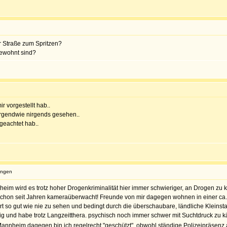
r Straße zum Spritzen?
gewohnt sind?
ir vorgestellt hab..
rgendwie nirgends gesehen..
geachtet hab..
ungen
m wird es trotz hoher Drogenkriminalität hier immer schwieriger, an Drogen zu ko
schon seit Jahren kameraüberwacht! Freunde von mir dagegen wohnen in einer ca.
 dort so gut wie nie zu sehen und bedingt durch die überschaubare, ländliche Kleins
ig und habe trotz Langzeitthera. psychisch noch immer schwer mit Suchtdruck zu k
Mannheim dagegen bin ich regelrecht "geschützt", obwohl ständige Polizeipräsenz 