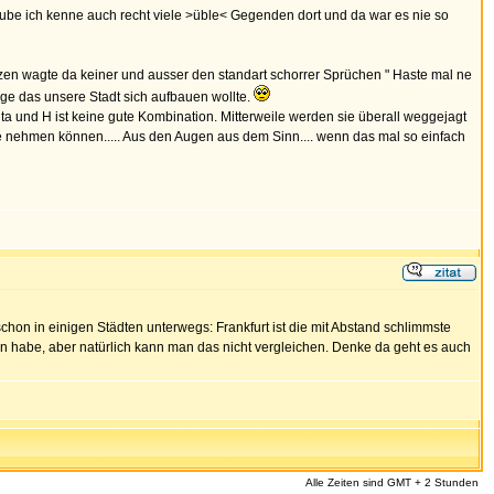
glaube ich kenne auch recht viele >üble< Gegenden dort und da war es nie so
tzen wagte da keiner und ausser den standart schorrer Sprüchen " Haste mal ne
mage das unsere Stadt sich aufbauen wollte.
a und H ist keine gute Kombination. Mitterweile werden sie überall weggejagt
Leute nehmen können..... Aus den Augen aus dem Sinn.... wenn das mal so einfach
schon in einigen Städten unterwegs: Frankfurt ist die mit Abstand schlimmste
en habe, aber natürlich kann man das nicht vergleichen. Denke da geht es auch
Alle Zeiten sind GMT + 2 Stunden