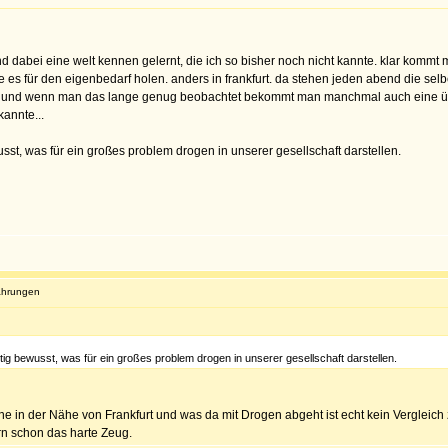
nd dabei eine welt kennen gelernt, die ich so bisher noch nicht kannte. klar kommt 
te es für den eigenbedarf holen. anders in frankfurt. da stehen jeden abend die se
eht. und wenn man das lange genug beobachtet bekommt man manchmal auch eine über
annte...
sst, was für ein großes problem drogen in unserer gesellschaft darstellen.
fahrungen
ig bewusst, was für ein großes problem drogen in unserer gesellschaft darstellen.
hne in der Nähe von Frankfurt und was da mit Drogen abgeht ist echt kein Vergleic
rn schon das harte Zeug.