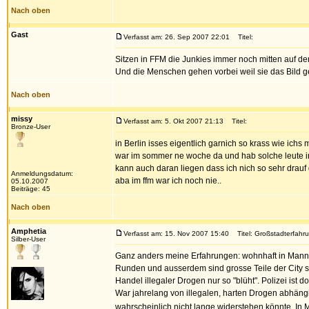
Nach oben
Gast
Verfasst am: 26. Sep 2007 22:01
Titel:
Sitzen in FFM die Junkies immer noch mitten auf de
Und die Menschen gehen vorbei weil sie das Bild 
Nach oben
missy
Verfasst am: 5. Okt 2007 21:13
Titel:
Bronze-User
in Berlin isses eigentlich garnich so krass wie ichs m
war im sommer ne woche da und hab solche leute i
kann auch daran liegen dass ich nich so sehr drauf 
Anmeldungsdatum:
aba im ffm war ich noch nie..
05.10.2007
Beiträge: 45
Nach oben
Amphetia
Verfasst am: 15. Nov 2007 15:40
Titel: Großstadterfahr
Silber-User
Ganz anders meine Erfahrungen: wohnhaft in Mannhei
Runden und ausserdem sind grosse Teile der City 
Handel illegaler Drogen nur so "blüht". Polizei ist
War jahrelang von illegalen, harten Drogen abhäng
wahrscheinlich nicht lange widerstehen könnte. In 