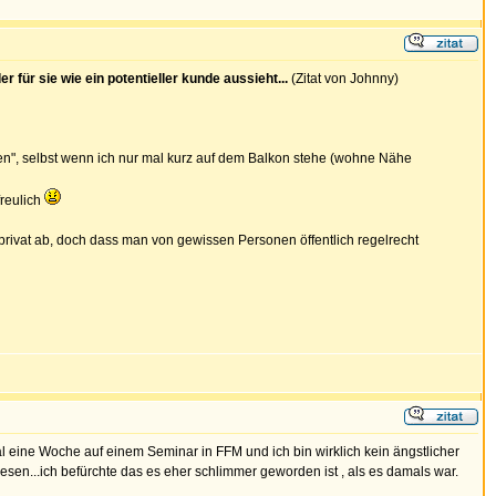
 für sie wie ein potentieller kunde aussieht...
(Zitat von Johnny)
nen", selbst wenn ich nur mal kurz auf dem Balkon stehe (wohne Nähe
freulich
 privat ab, doch dass man von gewissen Personen öffentlich regelrecht
l eine Woche auf einem Seminar in FFM und ich bin wirklich kein ängstlicher
en...ich befürchte das es eher schlimmer geworden ist , als es damals war.