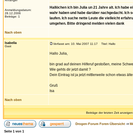
Anfänger
Hallöchen ich bin Julia un 21 Jahre alt. Ich habe 
Anmeldungsdatum:
wahr haben und habe darüber nachgedacht. Ich s
28.12.2006
Beiträge: 1
laufen. Ich suche nette Leute die vielleicht erfa
umgehen. Bitte dringend melden vielen dank
Nach oben
Isabella
Verfasst am: 10. Mai 2007 11:17
Titel: Hallo
Gast
Hallo Julia,
bin grad auf deinen Hilferuf gestoßen, meine Schwe
Wie gehts dir jetzt damit ?
Dein Eintrag ist ja jetzt mittlerweile schon etwas älter
Gruß
Isa
Nach oben
Beiträge der letzten Zeit anzeigen
Drogen-Forum Foren-Übersicht
->
M
Seite
1
von
1