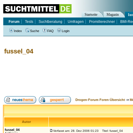
Startseite
Magazin
Int
Forum
Tests
Suchtberatung
Umfragen
Promillerechner
BMI-Re
Index
Suche
FAQ
Login
fussel_04
Drogen-Forum Foren-Übersicht
->
M
Autor
fussel_04
Verfasst am: 28. Dez 2006 01:23
Titel: fussel_04