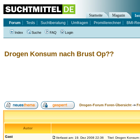
Startseite
Magazin
Int
Forum
Tests
Suchtberatung
Umfragen
Promillerechner
BMI-Re
Index
Suche
FAQ
Login
Drogen Konsum nach Brust Op??
Drogen-Forum Foren-Übersicht
->
F
Autor
Gast
Verfasst am: 19. Dez 2008 22:36
Titel: Drogen Konsum 