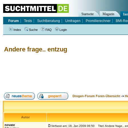
Startseite
Magazin
Int
Forum
Tests
Suchtberatung
Umfragen
Promillerechner
BMI-Re
Index
Suche
FAQ
Login
Andere frage.. entzug
Drogen-Forum Foren-Übersicht
->
H
Autor
novate
Verfasst am: 18. Jan 2009 06:50
Titel: Andere frage.. e