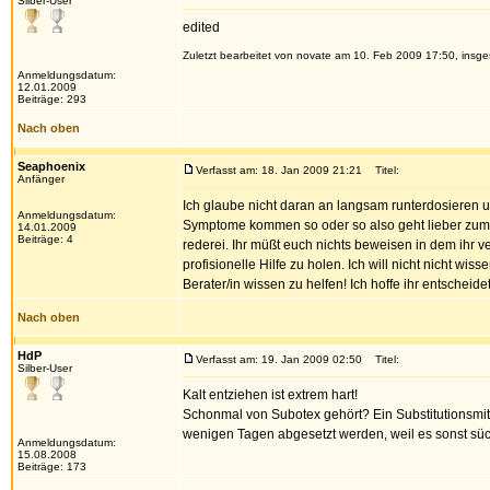
Silber-User
edited
Zuletzt bearbeitet von novate am 10. Feb 2009 17:50, insge
Anmeldungsdatum:
12.01.2009
Beiträge: 293
Nach oben
Seaphoenix
Verfasst am: 18. Jan 2009 21:21
Titel:
Anfänger
Ich glaube nicht daran an langsam runterdosieren u
Anmeldungsdatum:
Symptome kommen so oder so also geht lieber zum Ar
14.01.2009
Beiträge: 4
rederei. Ihr müßt euch nichts beweisen in dem ihr 
profisionelle Hilfe zu holen. Ich will nicht nicht 
Berater/in wissen zu helfen! Ich hoffe ihr entscheid
Nach oben
HdP
Verfasst am: 19. Jan 2009 02:50
Titel:
Silber-User
Kalt entziehen ist extrem hart!
Schonmal von Subotex gehört? Ein Substitutionsmit
wenigen Tagen abgesetzt werden, weil es sonst süc
Anmeldungsdatum:
15.08.2008
Beiträge: 173