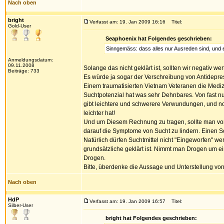
Nach oben
bright
Verfasst am: 19. Jan 2009 16:16
Titel:
Gold-User
Seaphoenix hat Folgendes geschrieben:
Sinngemäss: dass alles nur Ausreden sind, und
Anmeldungsdatum:
09.11.2008
Solange das nicht geklärt ist, sollten wir negativ w
Beiträge: 733
Es würde ja sogar der Verschreibung von Antidepre
Einem traumatisierten Vietnam Veteranen die Medizi
Suchtpotenzial hat was sehr Dehnbares. Von fast nul
gibt leichtere und schwerere Verwundungen, und 
leichter hat!
Und um Diesem Rechnung zu tragen, sollte man vo
darauf die Symptome von Sucht zu lindern. Einen 
Natürlich dürfen Suchtmittel nicht "Eingeworfen"
grundsätzliche geklärt ist. Nimmt man Drogen um ei
Drogen.
Bitte, überdenke die Aussage und Unterstellung vo
Nach oben
HdP
Verfasst am: 19. Jan 2009 16:57
Titel:
Silber-User
bright hat Folgendes geschrieben: