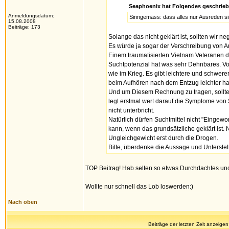
Seaphoenix hat Folgendes geschrieb
Anmeldungsdatum:
Sinngemäss: dass alles nur Ausreden s
15.08.2008
Beiträge: 173
Solange das nicht geklärt ist, sollten wir n
Es würde ja sogar der Verschreibung von A
Einem traumatisierten Vietnam Veteranen di
Suchtpotenzial hat was sehr Dehnbares. Von 
wie im Krieg. Es gibt leichtere und schwe
beim Aufhören nach dem Entzug leichter ha
Und um Diesem Rechnung zu tragen, sollt
legt erstmal wert darauf die Symptome vo
nicht unterbricht.
Natürlich dürfen Suchtmittel nicht "Eing
kann, wenn das grundsätzliche geklärt ist
Ungleichgewicht erst durch die Drogen.
Bitte, überdenke die Aussage und Unterste
TOP Beitrag! Hab selten so etwas Durchdachtes und
Wollte nur schnell das Lob loswerden:)
Nach oben
Beiträge der letzten Zeit anzeigen