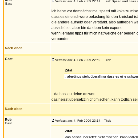
Rob
Verfasst am: 4. Feb 2009 22:41
Titel: Speed und Koks i
Gast
ich habe vor demnächst mal speed mit koks zu mixen.
dass es eine schwere belastung für den kreislauf 
die andere aufhebt oder verstärkt. also aufheben w
ausschüttet, aber bin da eben kein experte.
wenn jemand tipps für mich hat welche der beiden 
verbunden.
Nach oben
Gast
Verfasst am: 4. Feb 2009 22:59
Titel:
Zitat:
, allerdings steht überall nur dass es eine sch
...da hast du deine antwort.
das heisst übersetzt: nicht mischen, kann tödlich sei
Nach oben
Rob
Verfasst am: 4. Feb 2009 23:14
Titel:
Gast
Zitat:
das heisst übersetzt: nicht mischen, kann tödlich