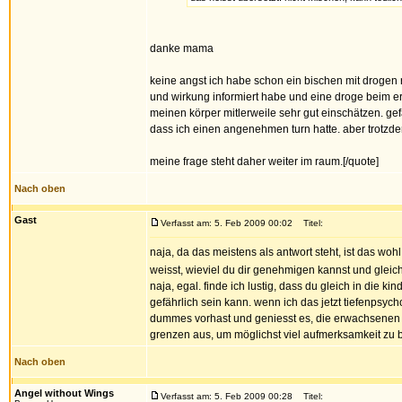
danke mama
keine angst ich habe schon ein bischen mit drogen 
und wirkung informiert habe und eine droge beim
meinen körper mitlerweile sehr gut einschätzen. gefa
dass ich einen angenehmen turn hatte. aber trotzd
meine frage steht daher weiter im raum.[/quote]
Nach oben
Gast
Verfasst am: 5. Feb 2009 00:02
Titel:
naja, da das meistens als antwort steht, ist das w
weisst, wieviel du dir genehmigen kannst und gleich
naja, egal. finde ich lustig, dass du gleich in die 
gefährlich sein kann. wenn ich das jetzt tiefenpsy
dummes vorhast und geniesst es, die erwachsenen d
grenzen aus, um möglichst viel aufmerksamkeit z
Nach oben
Angel without Wings
Verfasst am: 5. Feb 2009 00:28
Titel: