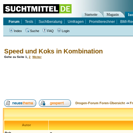
Startseite
Magazin
Int
Forum
Tests
Suchtberatung
Umfragen
Promillerechner
BMI-Re
Index
Suche
FAQ
Login
Speed und Koks in Kombination
Gehe zu Seite
1
,
2
Weiter
Drogen-Forum Foren-Übersicht
->
F
Autor