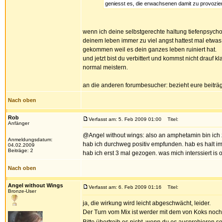
geniesst es, die erwachsenen damit zu provozie
wenn ich deine selbstgerechte haltung tiefenpsych
deinem leben immer zu viel angst hattest mal etwas 
gekommen weil es dein ganzes leben ruiniert hat.
und jetzt bist du verbittert und kommst nicht drauf
normal meistern.
an die anderen forumbesucher: bezieht eure beiträge
Nach oben
Rob
Verfasst am: 5. Feb 2009 01:00
Titel:
Anfänger
@Angel without wings: also an amphetamin bin ich 
Anmeldungsdatum:
hab ich durchweg positiv empfunden. hab es halt i
04.02.2009
Beiträge: 2
hab ich erst 3 mal gezogen. was mich interssiert i
Nach oben
Angel without Wings
Verfasst am: 6. Feb 2009 01:16
Titel:
Bronze-User
ja, die wirkung wird leicht abgeschwächt, leider.
Der Turn vom Mix ist werder mit dem von Koks noch 