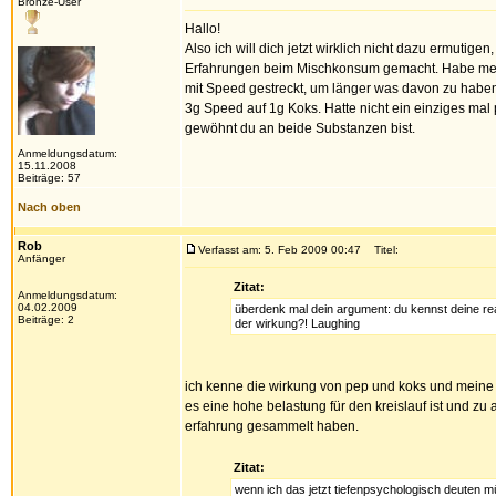
Bronze-User
Hallo!
Also ich will dich jetzt wirklich nicht dazu ermutige
Erfahrungen beim Mischkonsum gemacht. Habe mei
mit Speed gestreckt, um länger was davon zu haben.
3g Speed auf 1g Koks. Hatte nicht ein einziges ma
gewöhnt du an beide Substanzen bist.
Anmeldungsdatum:
15.11.2008
Beiträge: 57
Nach oben
Rob
Verfasst am: 5. Feb 2009 00:47
Titel:
Anfänger
Zitat:
Anmeldungsdatum:
04.02.2009
überdenk mal dein argument: du kennst deine rea
Beiträge: 2
der wirkung?! Laughing
ich kenne die wirkung von pep und koks und meine r
es eine hohe belastung für den kreislauf ist und 
erfahrung gesammelt haben.
Zitat:
wenn ich das jetzt tiefenpsychologisch deuten 