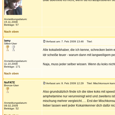
Bitte übertreib es nicht, wenn du es ausprobieren so
Anmeldungsdatum:
15.11.2008
Beiträge: 57
Nach oben
lamy
Verfasst am: 7. Feb 2009 13:46
Titel:
Silber-User
Alle kokaliebhaber, die ich kenne, schrecken beim
idr scheiße teuer - warum dann mit langweiligem pep
Anmeldungsdatum:
11.10.2008
Naja, muss jeder selber wissen. Wenn du koks nicht
Beiträge: 171
Nach oben
NoFATE
Verfasst am: 9. Feb 2009 12:29
Titel: Mischkonsum kann t
Bronze-User
Also grundsätzlich finde ich die idee koks mit spee
amphetamine nur verunreinigt wird und zweitens ist
mischung mehrer vergleicht...... Erst der Mischko
Anmeldungsdatum:
lieber lassen weil jeder Kokainkenner dich dafür ni
09.02.2009
Beiträge: 52