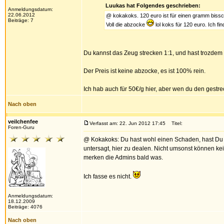
Luukas hat Folgendes geschrieben:
Anmeldungsdatum:
22.06.2012
@ kokakoks. 120 euro ist für einen gramm bissch
Beiträge: 7
Voll die abzocke
lol koks für 120 euro. Ich fi
Du kannst das Zeug strecken 1:1, und hast trozdem 
Der Preis ist keine abzocke, es ist 100% rein.
Ich hab auch für 50€/g hier, aber wen du den gestre
Nach oben
veilchenfee
Verfasst am: 22. Jun 2012 17:45
Titel:
Foren-Guru
@ Kokakoks: Du hast wohl einen Schaden, hast Du D
untersagt, hier zu dealen. Nicht umsonst können kei
merken die Admins bald was.
Ich fasse es nicht.
Anmeldungsdatum:
18.12.2009
Beiträge: 4076
Nach oben