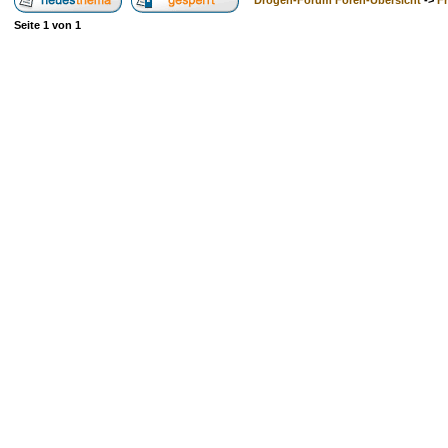
Drogen-Forum Foren-Übersicht
->
F
Seite
1
von
1