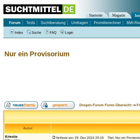
Startseite
Magazin
Int
Forum
Tests
Suchtberatung
Umfragen
Promillerechner
BMI-Re
Index
Suche
FAQ
Login
Nur ein Provisorium
Drogen-Forum Foren-Übersicht
->
F
Autor
Kriestie
Verfasst am: 29. Dez 2024 20:16
Titel: Nur ein Provisor