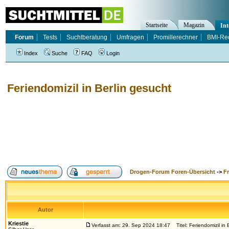
Startseite
Magazin
Int
Forum
Tests
Suchtberatung
Umfragen
Promillerechner
BMI-Re
Index
Suche
FAQ
Login
Feriendomizil in Berlin gesucht
Drogen-Forum Foren-Übersicht
->
F
Autor
Kriestie
Verfasst am: 29. Sep 2024 18:47
Titel: Feriendomizil in 