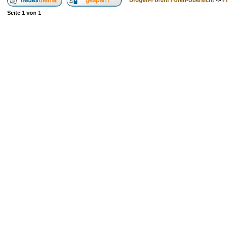
Drogen-Forum Foren-Übersicht
->
F
Seite
1
von
1