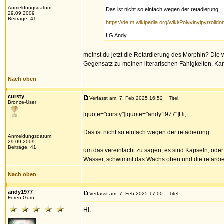
Anmeldungsdatum:
Das ist nicht so einfach wegen der retadierung.
29.09.2009
Beiträge: 41
https://de.m.wikipedia.org/wiki/Polyvinylpyrrolido
LG Andy
meinst du jetzt die Retardierung des Morphin? Die
Gegensatz zu meinen literarischen Fähigkeiten. Kan
Nach oben
cursty
Verfasst am: 7. Feb 2025 16:52
Titel:
Bronze-User
[quote="cursty"][quote="andy1977"]Hi,
Das ist nicht so einfach wegen der retadierung.
Anmeldungsdatum:
29.09.2009
Beiträge: 41
um das vereinfacht zu sagen, es sind Kapseln, oder
Wasser, schwimmt das Wachs oben und die retardier
Nach oben
andy1977
Verfasst am: 7. Feb 2025 17:00
Titel:
Foren-Guru
Hi,