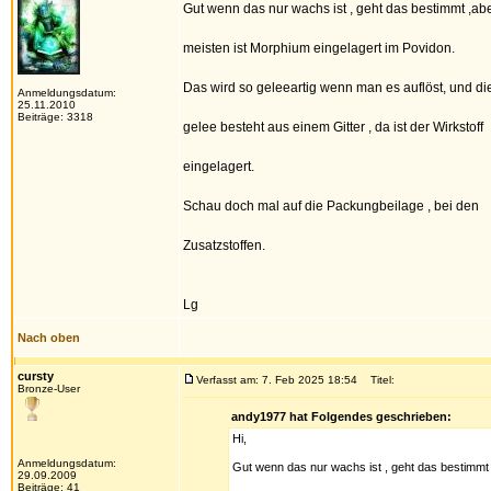
Gut wenn das nur wachs ist , geht das bestimmt ,ab
meisten ist Morphium eingelagert im Povidon.
Das wird so geleeartig wenn man es auflöst, und di
Anmeldungsdatum:
25.11.2010
Beiträge: 3318
gelee besteht aus einem Gitter , da ist der Wirkstoff
eingelagert.
Schau doch mal auf die Packungbeilage , bei den
Zusatzstoffen.
Lg
Nach oben
cursty
Verfasst am: 7. Feb 2025 18:54
Titel:
Bronze-User
andy1977 hat Folgendes geschrieben:
Hi,
Anmeldungsdatum:
Gut wenn das nur wachs ist , geht das bestimmt
29.09.2009
Beiträge: 41