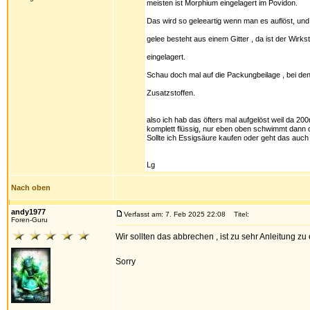
meisten ist Morphium eingelagert im Povidon.
Das wird so geleeartig wenn man es auflöst, und
gelee besteht aus einem Gitter , da ist der Wirkst
eingelagert.
Schau doch mal auf die Packungbeilage , bei de
Zusatzstoffen.
also ich hab das öfters mal aufgelöst weil da 2
komplett flüssig, nur eben oben schwimmt dann 
Sollte ich Essigsäure kaufen oder geht das auch
Lg
Nach oben
andy1977
Verfasst am: 7. Feb 2025 22:08
Titel:
Foren-Guru
Wir sollten das abbrechen , ist zu sehr Anleitung zu e
Sorry