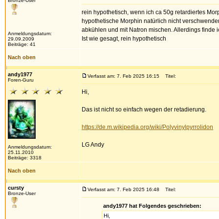
Bronze-User
rein hypothetisch, wenn ich ca 50g retardiertes Mo
hypothetische Morphin natürlich nicht verschwenden
abkühlen und mit Natron mischen. Allerdings find
Anmeldungsdatum:
Ist wie gesagt, rein hypothetisch
29.09.2009
Beiträge: 41
Nach oben
andy1977
Verfasst am: 7. Feb 2025 16:15
Titel:
Foren-Guru
Hi,
Das ist nicht so einfach wegen der retadierung.
https://de.m.wikipedia.org/wiki/Polyvinylpyrrolidon
LG Andy
Anmeldungsdatum:
25.11.2010
Beiträge: 3318
Nach oben
cursty
Verfasst am: 7. Feb 2025 16:48
Titel:
Bronze-User
andy1977 hat Folgendes geschrieben:
Hi,