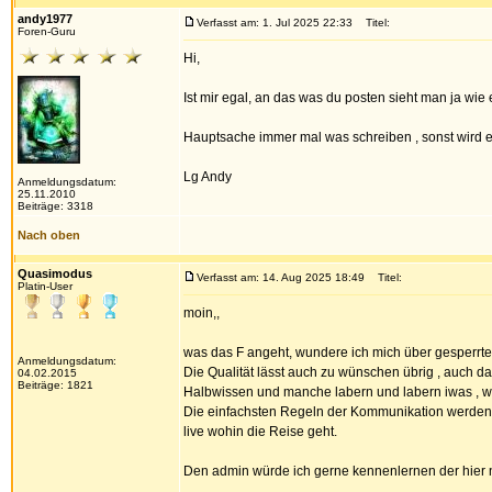
andy1977
Verfasst am: 1. Jul 2025 22:33
Titel:
Foren-Guru
Hi,
Ist mir egal, an das was du posten sieht man ja wie 
Hauptsache immer mal was schreiben , sonst wird e
Lg Andy
Anmeldungsdatum:
25.11.2010
Beiträge: 3318
Nach oben
Quasimodus
Verfasst am: 14. Aug 2025 18:49
Titel:
Platin-User
moin,,
was das F angeht, wundere ich mich über gesperrte 
Anmeldungsdatum:
Die Qualität lässt auch zu wünschen übrig , auch da
04.02.2015
Beiträge: 1821
Halbwissen und manche labern und labern iwas , wei
Die einfachsten Regeln der Kommunikation werden i
live wohin die Reise geht.
Den admin würde ich gerne kennenlernen der hier n