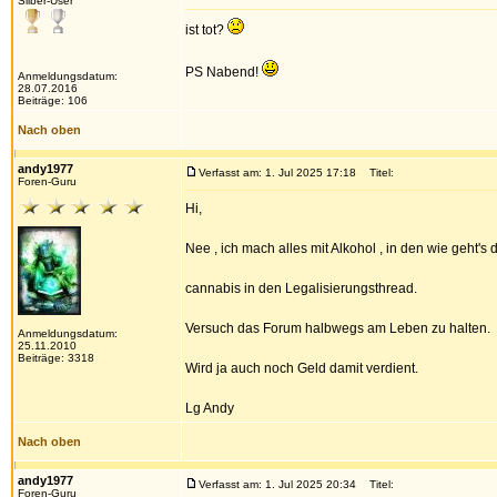
Silber-User
ist tot?
PS Nabend!
Anmeldungsdatum:
28.07.2016
Beiträge: 106
Nach oben
andy1977
Verfasst am: 1. Jul 2025 17:18
Titel:
Foren-Guru
Hi,
Nee , ich mach alles mit Alkohol , in den wie geht's 
cannabis in den Legalisierungsthread.
Versuch das Forum halbwegs am Leben zu halten.
Anmeldungsdatum:
25.11.2010
Beiträge: 3318
Wird ja auch noch Geld damit verdient.
Lg Andy
Nach oben
andy1977
Verfasst am: 1. Jul 2025 20:34
Titel:
Foren-Guru