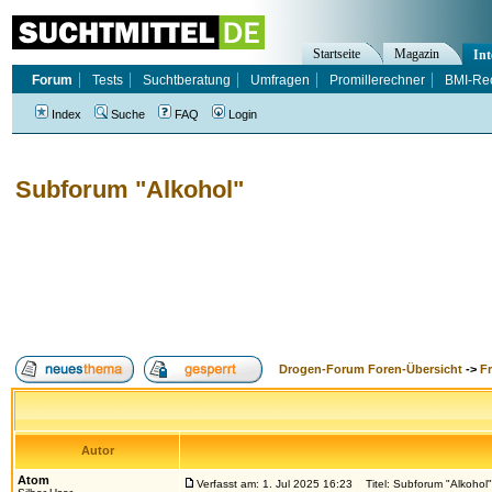
Startseite
Magazin
Int
Forum
Tests
Suchtberatung
Umfragen
Promillerechner
BMI-Re
Index
Suche
FAQ
Login
Subforum "Alkohol"
Drogen-Forum Foren-Übersicht
->
F
Autor
Atom
Verfasst am: 1. Jul 2025 16:23
Titel: Subforum "Alkohol"