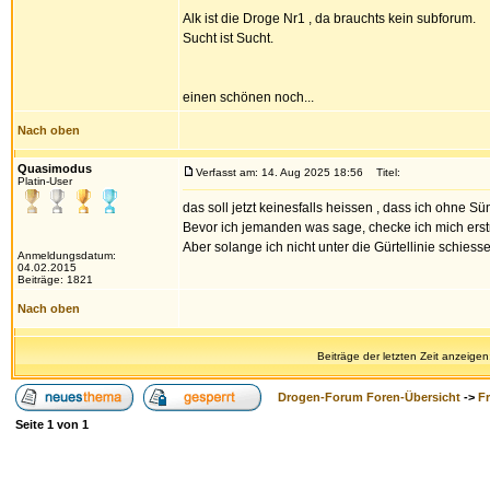
Alk ist die Droge Nr1 , da brauchts kein subforum.
Sucht ist Sucht.
einen schönen noch...
Nach oben
Quasimodus
Verfasst am: 14. Aug 2025 18:56
Titel:
Platin-User
das soll jetzt keinesfalls heissen , dass ich ohne Sü
Bevor ich jemanden was sage, checke ich mich erstm
Aber solange ich nicht unter die Gürtellinie schiesse
Anmeldungsdatum:
04.02.2015
Beiträge: 1821
Nach oben
Beiträge der letzten Zeit anzeigen
Drogen-Forum Foren-Übersicht
->
F
Seite
1
von
1