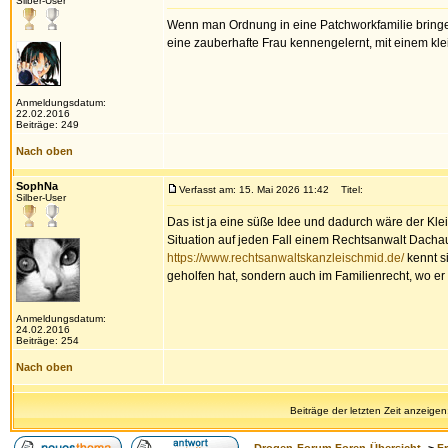
Silber-User
Wenn man Ordnung in eine Patchworkfamilie bringen 
eine zauberhafte Frau kennengelernt, mit einem klei
Anmeldungsdatum:
22.02.2016
Beiträge: 249
Nach oben
SophNa
Verfasst am: 15. Mai 2026 11:42
Titel:
Silber-User
Das ist ja eine süße Idee und dadurch wäre der Klei
Situation auf jeden Fall einem Rechtsanwalt Dacha
https://www.rechtsanwaltskanzleischmid.de/
kennt s
geholfen hat, sondern auch im Familienrecht, wo er d
Anmeldungsdatum:
24.02.2016
Beiträge: 254
Nach oben
Beiträge der letzten Zeit anzeigen