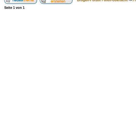
Drogen-Forum Foren-Übersicht
->
F
Seite
1
von
1