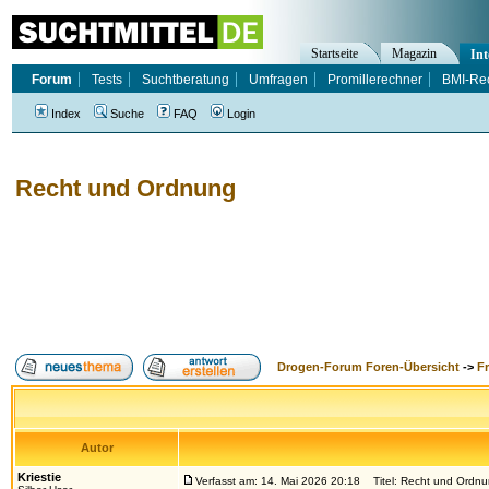
Startseite
Magazin
Int
Forum
Tests
Suchtberatung
Umfragen
Promillerechner
BMI-Re
Index
Suche
FAQ
Login
Recht und Ordnung
Drogen-Forum Foren-Übersicht
->
F
Autor
Kriestie
Verfasst am: 14. Mai 2026 20:18
Titel: Recht und Ordn