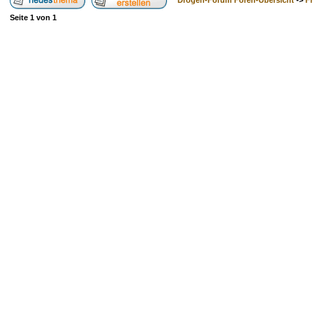
Drogen-Forum Foren-Übersicht
->
F
Seite
1
von
1