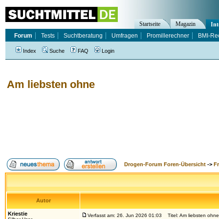
Startseite
Magazin
Int
Forum
Tests
Suchtberatung
Umfragen
Promillerechner
BMI-Re
Index
Suche
FAQ
Login
Am liebsten ohne
Drogen-Forum Foren-Übersicht
->
F
Autor
Kriestie
Verfasst am: 26. Jun 2026 01:03
Titel: Am liebsten ohne