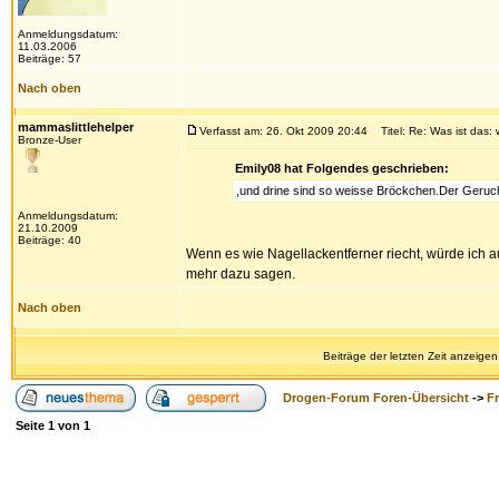
Anmeldungsdatum:
11.03.2006
Beiträge: 57
Nach oben
mammaslittlehelper
Verfasst am: 26. Okt 2009 20:44
Titel: Re: Was ist das:
Bronze-User
Emily08 hat Folgendes geschrieben:
,und drine sind so weisse Bröckchen.Der Geruch
Anmeldungsdatum:
21.10.2009
Beiträge: 40
Wenn es wie Nagellackentferner riecht, würde ich au
mehr dazu sagen.
Nach oben
Beiträge der letzten Zeit anzeigen
Drogen-Forum Foren-Übersicht
->
F
Seite
1
von
1