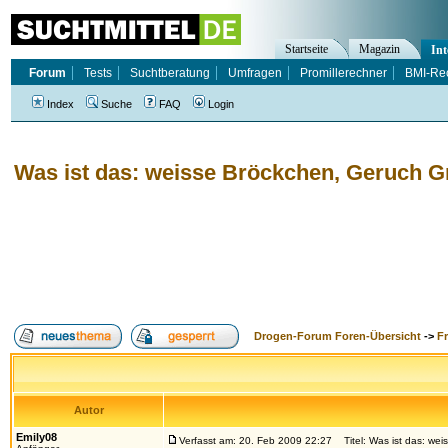
Startseite
Magazin
Int
Forum
Tests
Suchtberatung
Umfragen
Promillerechner
BMI-Re
Index
Suche
FAQ
Login
Was ist das: weisse Bröckchen, Geruch G
Drogen-Forum Foren-Übersicht
->
F
Autor
Emily08
Verfasst am: 20. Feb 2009 22:27
Titel: Was ist das: wei