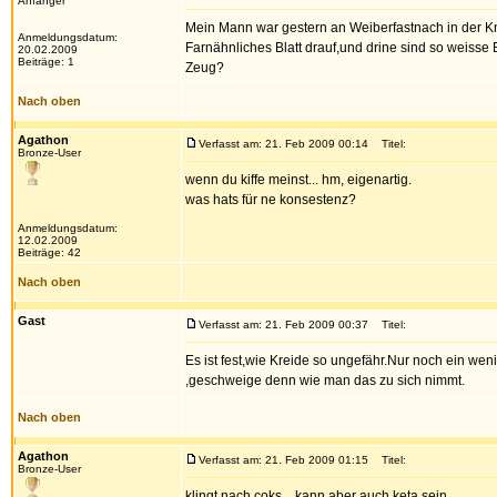
Anfänger
Mein Mann war gestern an Weiberfastnach in der Knei
Anmeldungsdatum:
Farnähnliches Blatt drauf,und drine sind so weisse
20.02.2009
Beiträge: 1
Zeug?
Nach oben
Agathon
Verfasst am: 21. Feb 2009 00:14
Titel:
Bronze-User
wenn du kiffe meinst... hm, eigenartig.
was hats für ne konsestenz?
Anmeldungsdatum:
12.02.2009
Beiträge: 42
Nach oben
Gast
Verfasst am: 21. Feb 2009 00:37
Titel:
Es ist fest,wie Kreide so ungefähr.Nur noch ein we
,geschweige denn wie man das zu sich nimmt.
Nach oben
Agathon
Verfasst am: 21. Feb 2009 01:15
Titel:
Bronze-User
klingt nach coks... kann aber auch keta sein.