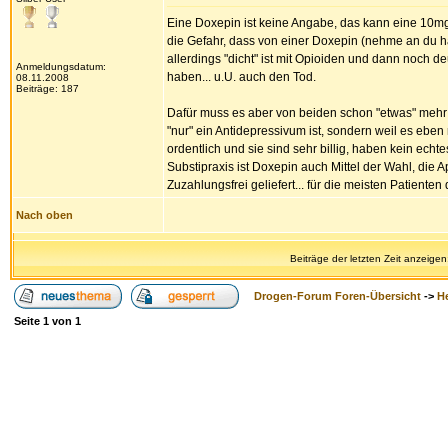
Eine Doxepin ist keine Angabe, das kann eine 10m
die Gefahr, dass von einer Doxepin (nehme an du ha
allerdings "dicht" ist mit Opioiden und dann noch d
Anmeldungsdatum:
haben... u.U. auch den Tod.
08.11.2008
Beiträge: 187
Dafür muss es aber von beiden schon "etwas" mehr se
"nur" ein Antidepressivum ist, sondern weil es eben 
ordentlich und sie sind sehr billig, haben kein echt
Substipraxis ist Doxepin auch Mittel der Wahl, die 
Zuzahlungsfrei geliefert... für die meisten Patiente
Nach oben
Beiträge der letzten Zeit anzeigen
Drogen-Forum Foren-Übersicht
->
H
Seite
1
von
1