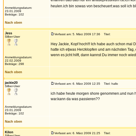
erfahren das das nur ein antidepressivum ist.ich kö
heulen.ich bin sowas von bescheuert.was soll ich 
Anmeldungsdatum:
23.01.2009
Beiträge: 102
Nach oben
Jess
Verfasst am: 5. März 2009 17:36
Titel:
Silber-User
Hey Jackie, Kopf hoch!!! Ich habe auch schon ma
hatte ich etjwas Herzklopfen und am nächsten Tag, da
wenn es jicht hilft, dann kannst Du immer noch wie
Anmeldungsdatum:
22.02.2009
Beiträge: 298
Nach oben
jackie20
Verfasst am: 6. März 2009 12:35
Titel: hallo
Silber-User
ich habe heute morgen shore genommen.und nun habe
war.kann da was passieren??
Anmeldungsdatum:
23.01.2009
Beiträge: 102
Nach oben
Kilon
Verfasst am: 6. März 2009 21:25
Titel:
Silber-User