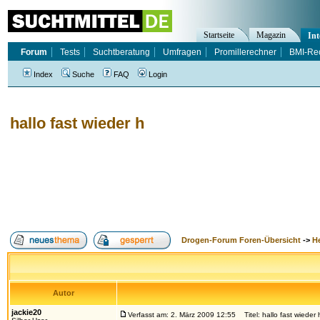
Startseite
Magazin
Int
Forum
Tests
Suchtberatung
Umfragen
Promillerechner
BMI-Re
Index
Suche
FAQ
Login
hallo fast wieder h
Drogen-Forum Foren-Übersicht
->
H
Autor
jackie20
Verfasst am: 2. März 2009 12:55
Titel: hallo fast wieder 