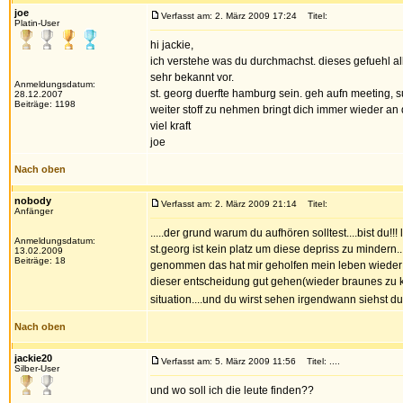
joe
Verfasst am: 2. März 2009 17:24
Titel:
Platin-User
hi jackie,
ich verstehe was du durchmachst. dieses gefuehl all
sehr bekannt vor.
Anmeldungsdatum:
st. georg duerfte hamburg sein. geh aufn meeting, s
28.12.2007
Beiträge: 1198
weiter stoff zu nehmen bringt dich immer wieder an
viel kraft
joe
Nach oben
nobody
Verfasst am: 2. März 2009 21:14
Titel:
Anfänger
.....der grund warum du aufhören solltest....bist du!!
Anmeldungsdatum:
st.georg ist kein platz um diese depriss zu mindern.
13.02.2009
Beiträge: 18
genommen das hat mir geholfen mein leben wieder auf
dieser entscheidung gut gehen(wieder braunes zu k
situation....und du wirst sehen irgendwann siehst du w
Nach oben
jackie20
Verfasst am: 5. März 2009 11:56
Titel: ....
Silber-User
und wo soll ich die leute finden??