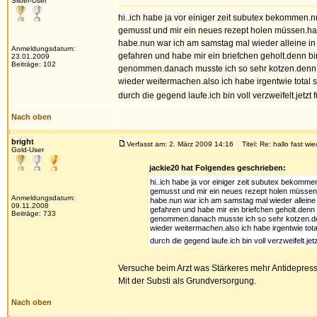
Silber-User
hi..ich habe ja vor einiger zeit subutex bekommen.
gemusst und mir ein neues rezept holen müssen.habe 
habe.nun war ich am samstag mal wieder alleine in 
Anmeldungsdatum:
gefahren und habe mir ein briefchen geholt.denn bi
23.01.2009
Beiträge: 102
genommen.danach musste ich so sehr kotzen.denn h
wieder weitermachen.also ich habe irgentwie total s
durch die gegend laufe.ich bin voll verzweifelt.jetzt
Nach oben
bright
Verfasst am: 2. März 2009 14:16
Titel: Re: hallo fast wie
Gold-User
jackie20 hat Folgendes geschrieben:
hi..ich habe ja vor einiger zeit subutex bekomm
gemusst und mir ein neues rezept holen müssen.ha
Anmeldungsdatum:
habe.nun war ich am samstag mal wieder alleine i
09.11.2008
gefahren und habe mir ein briefchen geholt.denn 
Beiträge: 733
genommen.danach musste ich so sehr kotzen.den
wieder weitermachen.also ich habe irgentwie total
durch die gegend laufe.ich bin voll verzweifelt.je
Versuche beim Arzt was Stärkeres mehr Antidepress
Mit der Substi als Grundversorgung.
Nach oben