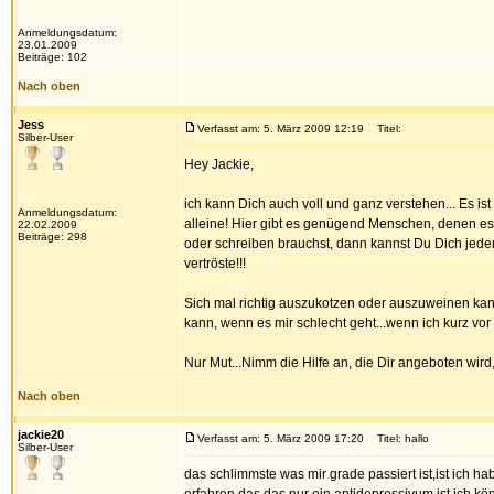
Anmeldungsdatum:
23.01.2009
Beiträge: 102
Nach oben
Jess
Verfasst am: 5. März 2009 12:19
Titel:
Silber-User
Hey Jackie,
ich kann Dich auch voll und ganz verstehen... Es ist w
Anmeldungsdatum:
alleine! Hier gibt es genügend Menschen, denen e
22.02.2009
Beiträge: 298
oder schreiben brauchst, dann kannst Du Dich jeder
vertröste!!!
Sich mal richtig auszukotzen oder auszuweinen ka
kann, wenn es mir schlecht geht...wenn ich kurz vor
Nur Mut...Nimm die Hilfe an, die Dir angeboten wird
Nach oben
jackie20
Verfasst am: 5. März 2009 17:20
Titel: hallo
Silber-User
das schlimmste was mir grade passiert ist,ist ich 