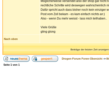
Möglicherweise versendet also der shop gar nicht 
rechtliche Schritte wird deswegen wahrscheinlich n
Dafür spricht auch dass bisher noch kein einziger 
Post vom Zoll bekam - es kam einfach nichts an:)
Also - wenn Du mehr weisst - lass mich teilhaben..
Viele Grüße
gling glong
Nach oben
Beiträge der letzten Zeit anzeigen
Drogen-Forum Foren-Übersicht
->
Il
Seite
1
von
1