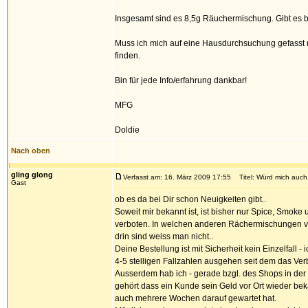
Insgesamt sind es 8,5g Räuchermischung. Gibt es
Muss ich mich auf eine Hausdurchsuchung gefasst 
finden.
Bin für jede Info/erfahrung dankbar!
MFG
Doldie
Nach oben
gling glong
Verfasst am: 16. März 2009 17:55
Titel: Würd mich auch m
Gast
ob es da bei Dir schon Neuigkeiten gibt..
Soweit mir bekannt ist, ist bisher nur Spice, Smoke
verboten. In welchen anderen Rächermischungen 
drin sind weiss man nicht..
Deine Bestellung ist mit Sicherheit kein Einzelfall -
4-5 stelligen Fallzahlen ausgehen seit dem das Verbot
Ausserdem hab ich - gerade bzgl. des Shops in der 
gehört dass ein Kunde sein Geld vor Ort wieder b
auch mehrere Wochen darauf gewartet hat.