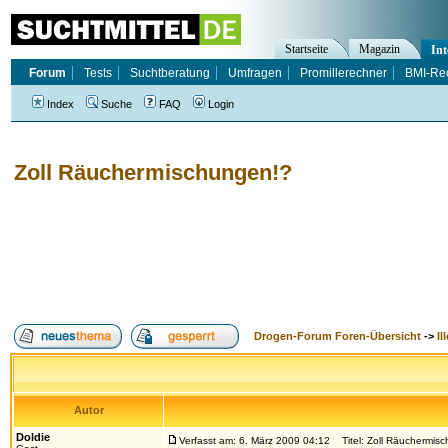
Startseite
Magazin
Int
Forum
Tests
Suchtberatung
Umfragen
Promillerechner
BMI-Re
Index
Suche
FAQ
Login
Zoll Räuchermischungen!?
Drogen-Forum Foren-Übersicht
->
Il
Autor
Doldie
Verfasst am: 6. März 2009 04:12
Titel: Zoll Räuchermis