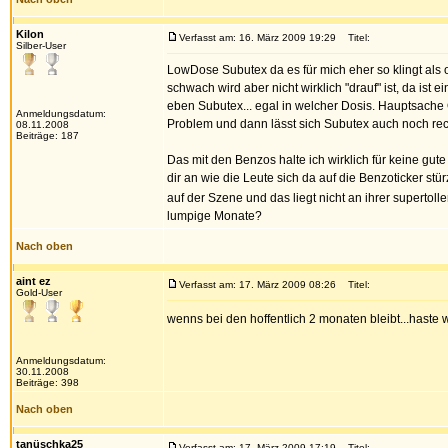
Kilon
Verfasst am: 16. März 2009 19:29
Titel:
Silber-User
LowDose Subutex da es für mich eher so klingt als o
schwach wird aber nicht wirklich "drauf" ist, da is
eben Subutex... egal in welcher Dosis. Hauptsache O
Anmeldungsdatum:
Problem und dann lässt sich Subutex auch noch recht 
08.11.2008
Beiträge: 187
Das mit den Benzos halte ich wirklich für keine gu
dir an wie die Leute sich da auf die Benzoticker st
auf der Szene und das liegt nicht an ihrer supert
lumpige Monate?
Nach oben
aint ez
Verfasst am: 17. März 2009 08:26
Titel:
Gold-User
wenns bei den hoffentlich 2 monaten bleibt...haste 
Anmeldungsdatum:
30.11.2008
Beiträge: 398
Nach oben
tanüschka25
Verfasst am: 17. März 2009 17:19
Titel: