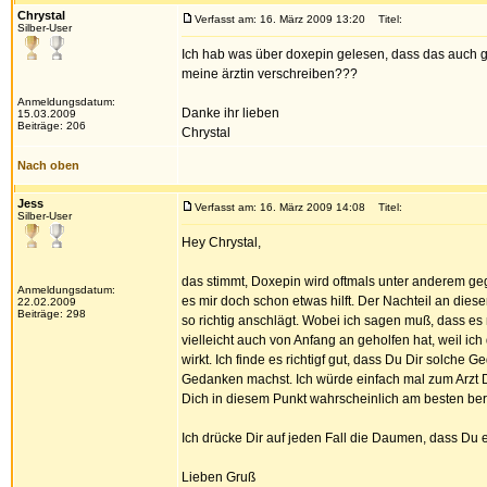
Chrystal
Verfasst am: 16. März 2009 13:20
Titel:
Silber-User
Ich hab was über doxepin gelesen, dass das auch g
meine ärztin verschreiben???
Anmeldungsdatum:
Danke ihr lieben
15.03.2009
Beiträge: 206
Chrystal
Nach oben
Jess
Verfasst am: 16. März 2009 14:08
Titel:
Silber-User
Hey Chrystal,
das stimmt, Doxepin wird oftmals unter anderem ge
Anmeldungsdatum:
es mir doch schon etwas hilft. Der Nachteil an diese
22.02.2009
Beiträge: 298
so richtig anschlägt. Wobei ich sagen muß, dass es 
vielleicht auch von Anfang an geholfen hat, weil ich
wirkt. Ich finde es richtigf gut, dass Du Dir solc
Gedanken machst. Ich würde einfach mal zum Arzt 
Dich in diesem Punkt wahrscheinlich am besten ber
Ich drücke Dir auf jeden Fall die Daumen, dass Du 
Lieben Gruß