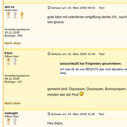
aint ez
Verfasst am: 18. März 2009 08:04
Titel:
Gold-User
gute idee mit osterferien entgiftung denke ich...nac
viel glueck
Anmeldungsdatum:
30.11.2008
Beiträge: 398
Nach oben
Kilon
Verfasst am: 20. März 2009 22:48
Titel:
Silber-User
tanüschka25 hat Folgendes geschrieben:
ich rate dir ab von BENZOS das sind diazipha ox
weg.
Anmeldungsdatum:
08.11.2008
Beiträge: 187
gemeint sind: Diazepam, Oxazepam, Bromazepam... 
meiden wie die Pest
Nach oben
midnight
Verfasst am: 29. März 2009 11:06
Titel:
Silber-User
Hey babe,