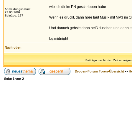
wie ich dir im PN geschrieben habe:
Anmeldungsdatum:
22.03.2009
Beiträge: 177
Wenn es drückt, dann höre laut Musik mit MP3 im Ohr 
Und danach gehste dann heiß duschen und dann ist 
Lg.midnight
Nach oben
Beiträge der letzten Zeit anzeigen
Drogen-Forum Foren-Übersicht
->
H
Seite
1
von
2