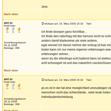
Jess
Nach oben
aint ez
Verfasst am: 16. März 2009 15:33
Titel:
Gold-User
ich finde doxepin ganz furchtbar....
ich finde den ratschlag mit den benzos nicht so sc
anders damit klarkomme als viele andere.
Anmeldungsdatum:
egal wieviel ich davon nehme der entzug ist fuer mi
30.11.2008
Beiträge: 398
leider kann ich nur meine eigenen erfahrungen wied
erfahrungen zehren.
wenn du die allerdings echt ballerst dann ist vielleic
echt schussgeil ist und das natuerlich rueckschluess
Nach oben
aint ez
Verfasst am: 16. März 2009 15:34
Titel:
Gold-User
ps es ist in der tat eine moeglichkeit umzusteigen 
menschen nicht das schlechteste...viele leute holen
individualentscheidung
Anmeldungsdatum:
30.11.2008
Beiträge: 398
Nach oben