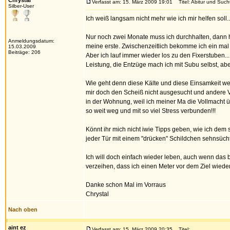
Chrystal
Verfasst am: 15. März 2009 19:01
Titel: Abitur und Sucht
Silber-User
Ich weiß langsam nicht mehr wie ich mir helfen soll..
Nur noch zwei Monate muss ich durchhalten, dann ha
Anmeldungsdatum:
meine erste. Zwischenzeitlich bekomme ich ein mal
15.03.2009
Beiträge: 206
Aber ich lauf immer wieder los zu den Fixerstuben..
Leistung, die Entzüge mach ich mit Subu selbst, aber 
Wie geht denn diese Kälte und diese Einsamkeit weg,
mir doch den Scheiß nicht ausgesucht und andere Ve
in der Wohnung, weil ich meiner Ma die Vollmacht übe
so weit weg und mit so viel Stress verbunden!!!
Könnt ihr mich nicht iwie Tipps geben, wie ich dem
jeder Tür mit einem "drücken" Schildchen sehnsüc
Ich will doch einfach wieder leben, auch wenn das
verzeihen, dass ich einen Meter vor dem Ziel wiede
Danke schon Mal im Vorraus
Chrystal
Nach oben
aint ez
Verfasst am: 15. März 2009 20:35
Titel: