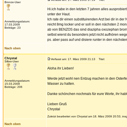
Bronze-User
Hi.ich habe in den letzten 7 jahren alles ausprobie
unter der Haut.
Ich rate dir einen substituirenden Arzt bei dir in d
Anmeldungsdatum:
reicht 8mg locker und er soll in den nächsten 2 mona
17.03.2009
Beiträge: 23
ab von BENZOS das sind diazipha oxozephan bromazi
selbst wierst du besonders jetzt nicht aufhören weg
ps. aber pass auf und disiere runter in den nächst
Nach oben
Chrystal
Verfasst am: 17. März 2009 21:13
Titel:
Silber-User
Aloha ihr Lieben!
Werde jetzt wohl nen Entzug machen in den Osterf
Anmeldungsdatum:
Wasser zu halten.
15.03.2009
Beiträge: 206
Danke schönchen nochmals für eure Worte, ihr habt m
Lieben Gruß
Chrystal
Zuletzt bearbeitet von Chrystal am 18. März 2009 20:53, ins
Nach oben