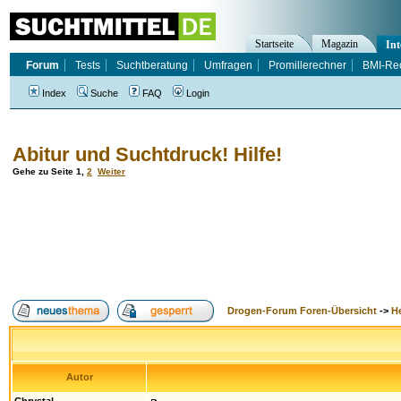
Startseite
Magazin
Int
Forum
Tests
Suchtberatung
Umfragen
Promillerechner
BMI-Re
Index
Suche
FAQ
Login
Abitur und Suchtdruck! Hilfe!
Gehe zu Seite
1
,
2
Weiter
Drogen-Forum Foren-Übersicht
->
H
Autor