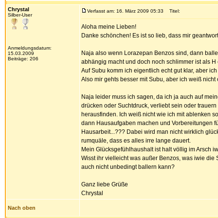
Chrystal
Verfasst am: 16. März 2009 05:33
Titel:
Silber-User
Aloha meine Lieben!
Danke schönchen! Es ist so lieb, dass mir geantwort
Anmeldungsdatum:
Naja also wenn Lorazepan Benzos sind, dann baller
15.03.2009
Beiträge: 206
abhängig macht und doch noch schlimmer ist als H
Auf Subu komm ich eigentlich echt gut klar, aber ic
Also mir gehts besser mit Subu, aber ich weiß nicht 
Naja leider muss ich sagen, da ich ja auch auf mein
drücken oder Suchtdruck, verliebt sein oder trauern 
herausfinden. Ich weiß nicht wie ich mit ablenken 
dann Hausaufgaben machen und Vorbereitungen für 
Hausarbeit...??? Dabei wird man nicht wirklich glüc
rumquäle, dass es alles irre lange dauert.
Mein Glücksgefühlhaushalt ist halt völlig im Arsch iwi
Wisst ihr vielleicht was außer Benzos, was iwie die
auch nicht unbedingt ballern kann?
Ganz liebe Grüße
Chrystal
Nach oben