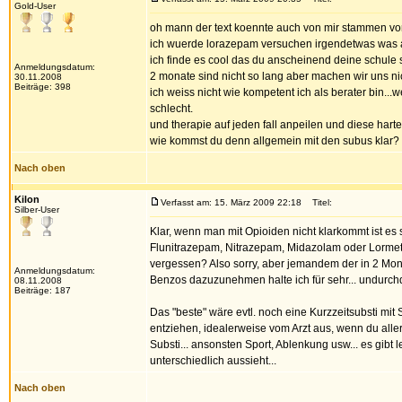
Gold-User
oh mann der text koennte auch von mir stammen vo
ich wuerde lorazepam versuchen irgendetwas was abd
ich finde es cool das du anscheinend deine schule s
Anmeldungsdatum:
2 monate sind nicht so lang aber machen wir uns ni
30.11.2008
Beiträge: 398
ich weiss nicht wie kompetent ich als berater bin...
schlecht.
und therapie auf jeden fall anpeilen und diese harte 
wie kommst du denn allgemein mit den subus klar?
Nach oben
Kilon
Verfasst am: 15. März 2009 22:18
Titel:
Silber-User
Klar, wenn man mit Opioiden nicht klarkommt ist es s
Flunitrazepam, Nitrazepam, Midazolam oder Lormetaz
vergessen? Also sorry, aber jemandem der in 2 Mo
Anmeldungsdatum:
Benzos dazuzunehmen halte ich für sehr... undurch
08.11.2008
Beiträge: 187
Das "beste" wäre evtl. noch eine Kurzzeitsubsti mit
entziehen, idealerweise vom Arzt aus, wenn du aller
Substi... ansonsten Sport, Ablenkung usw... es gibt 
unterschiedlich aussieht...
Nach oben