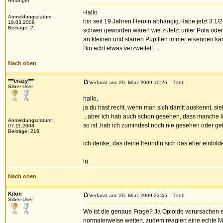
Anfänger
Hallo
Anmeldungsdatum:
bin seit 19 Jahren Heroin abhängig.Habe jetzt 3 1/
19.03.2009
Beiträge: 2
schwer geworden wären wie zuletzt unter Pola ode
an kleinen und starren Pupillen immer erkennen kan
Bin echt etwas verzweifelt...
Nach oben
***crazy***
Verfasst am: 20. März 2009 10:26
Titel:
Silber-User
hallo,
ja du hast recht, wenn man sich damit auskennt, si
...aber ich hab auch schon gesehen, dass manche le
Anmeldungsdatum:
so ist..hab ich zumindest noch nie gesehen oder geh
07.11.2008
Beiträge: 216
ich denke, das deine freundin sich das eher einbilde
lg
Nach oben
Kilon
Verfasst am: 20. März 2009 22:45
Titel:
Silber-User
Wo ist die genaue Frage? Ja Opioide verursachen e
normalerweise weiten, zudem reagiert eine echte Mi