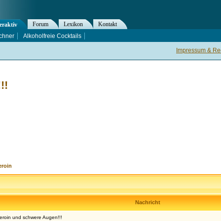
Forum
Lexikon
Kontakt
eraktiv
chner
Alkoholfreie Cocktails
Impressum & Rec
!!
eroin
Nachricht
Heroin und schwere Augen!!!