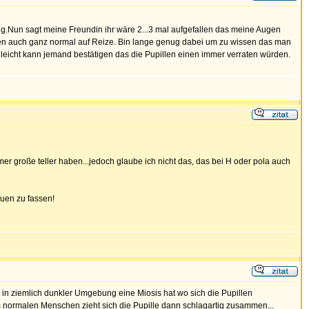
ng.Nun sagt meine Freundin ihr wäre 2...3 mal aufgefallen das meine Augen
en auch ganz normal auf Reize. Bin lange genug dabei um zu wissen das man
lleicht kann jemand bestätigen das die Pupillen einen immer verraten würden.
r große teller haben...jedoch glaube ich nicht das, das bei H oder pola auch
auen zu fassen!
in ziemlich dunkler Umgebung eine Miosis hat wo sich die Pupillen
im normalen Menschen zieht sich die Pupille dann schlagartig zusammen...