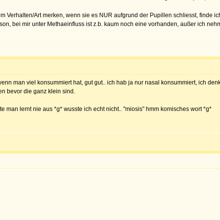
Verhalten/Art merken, wenn sie es NUR aufgrund der Pupillen schliesst, finde ich d
rson, bei mir unter Methaeinfluss ist z.b. kaum noch eine vorhanden, außer ich 
wenn man viel konsummiert hat, gut gut.. ich hab ja nur nasal konsummiert, ich denk
 bevor die ganz klein sind.
e man lernt nie aus *g* wusste ich echt nicht.. "miosis" hmm komisches wort *g*