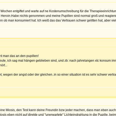
2 Wochen entgiftet und warte auf ne Kostenumschreibung für die Therapieeinrichtu
r Heroin.Habe nichts genommen und meine Pupillen sind normal groß und reagier
n ob man konsumiert hat. Ich weiß das das Vertrauen schwer gelitten hat, aber vie
eht man das an den pupillen!
ute, ich sag mal hängen geblieben sind, und zb: nach jahrelangen xtc konsum imme
ört...
t, wegen der angst oder der gleichen..in so einer situation ist es sehr schwer vertr
ine Miosis, den Test kann deine Freundin bzw jeder machen, dass man eben auch 
osis eben nicht auf direkte und "unerwartete" Lichteinstrahlung in die Pupille, be