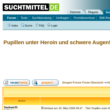
Startseite
Magazin
Int
Forum
Tests
Suchtberatung
Umfragen
Promillerechner
BMI-Re
Index
Suche
FAQ
Login
Pupillen unter Heroin und schwere Augen!
Drogen-Forum Foren-Übersicht
->
H
Autor
Saubaer33
Verfasst am: 20. März 2009 09:47
Titel: Pupillen unter 