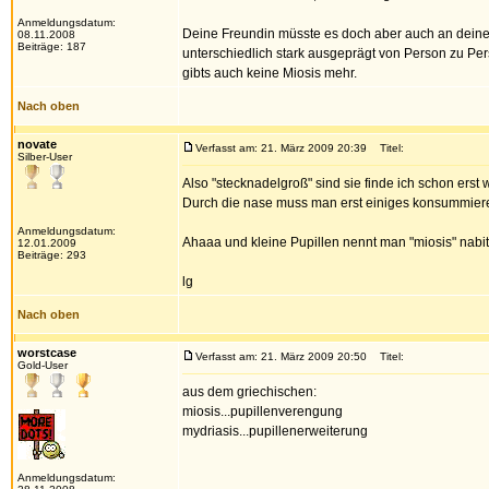
Anmeldungsdatum:
Deine Freundin müsste es doch aber auch an deinem 
08.11.2008
Beiträge: 187
unterschiedlich stark ausgeprägt von Person zu Pe
gibts auch keine Miosis mehr.
Nach oben
novate
Verfasst am: 21. März 2009 20:39
Titel:
Silber-User
Also "stecknadelgroß" sind sie finde ich schon erst 
Durch die nase muss man erst einiges konsummieren
Anmeldungsdatum:
Ahaaa und kleine Pupillen nennt man "miosis" nabitt
12.01.2009
Beiträge: 293
lg
Nach oben
worstcase
Verfasst am: 21. März 2009 20:50
Titel:
Gold-User
aus dem griechischen:
miosis...pupillenverengung
mydriasis...pupillenerweiterung
Anmeldungsdatum: