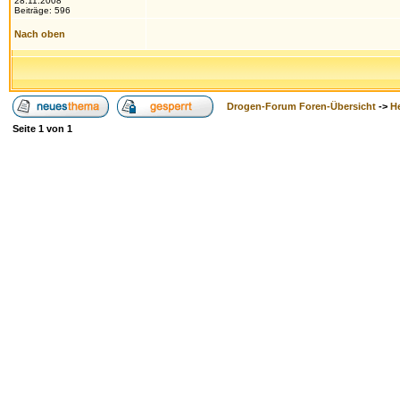
28.11.2008
Beiträge: 596
Nach oben
Drogen-Forum Foren-Übersicht
->
H
Seite
1
von
1