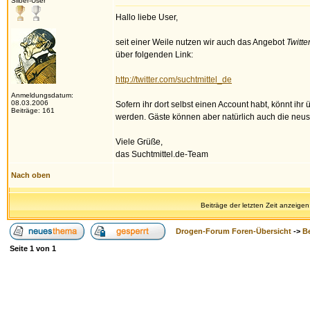
Silber-User
Hallo liebe User,
seit einer Weile nutzen wir auch das Angebot
Twitte
über folgenden Link:
http://twitter.com/suchtmittel_de
Anmeldungsdatum:
08.03.2006
Sofern ihr dort selbst einen Account habt, könnt ih
Beiträge: 161
werden. Gäste können aber natürlich auch die neust
Viele Grüße,
das Suchtmittel.de-Team
Nach oben
Beiträge der letzten Zeit anzeigen
Drogen-Forum Foren-Übersicht
->
B
Seite
1
von
1