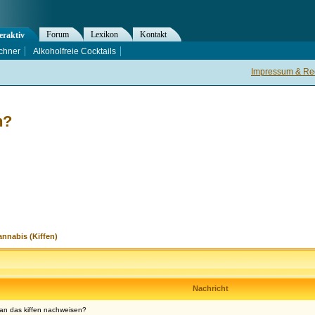
Forum
Lexikon
Kontakt
eraktiv
chner
Alkoholfreie Cocktails
Impressum & Rec
n?
nnabis (Kiffen)
Nachricht
an das kiffen nachweisen?