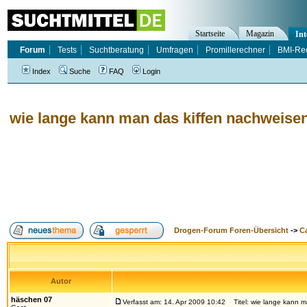
Startseite
Magazin
Int
Forum
Tests
Suchtberatung
Umfragen
Promillerechner
BMI-Re
Index
Suche
FAQ
Login
wie lange kann man das kiffen nachweise
Drogen-Forum Foren-Übersicht
->
Ca
Autor
häschen 07
Verfasst am: 14. Apr 2009 10:42
Titel: wie lange kann m