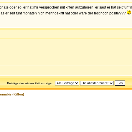
onate oder so. er hat mir versprochen mit kiffen aufzuhören. er sagt er hat seit fünf
er seit fünf monaten nich mehr gekifft hat oder wäre der test noch positiv???
Beiträge der letzten Zeit anzeigen:
nnabis (Kiffen)