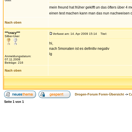
Gast
mein freund hat früher gekifft un das öfters über 4 m
einen test machen kann man das nun nachweisen das 
Nach oben
***crazy***
Verfasst am: 14. Apr 2009 15:14
Titel:
Silber-User
hi,
nach 5monaten ist es definitiv negativ
lg
Anmeldungsdatum:
07.11.2008
Beiträge: 216
Nach oben
Drogen-Forum Foren-Übersicht
->
Ca
Seite
1
von
1