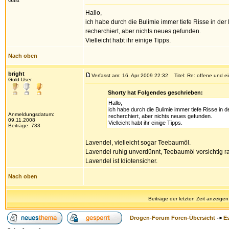
Gast
Hallo,
ich habe durch die Bulimie immer tiefe Risse in der
recherchiert, aber nichts neues gefunden.
Vielleicht habt ihr einige Tipps.
Nach oben
bright
Verfasst am: 16. Apr 2009 22:32
Titel: Re: offene und e
Gold-User
Shorty hat Folgendes geschrieben:
Hallo,
ich habe durch die Bulimie immer tiefe Risse in 
Anmeldungsdatum:
recherchiert, aber nichts neues gefunden.
09.11.2008
Vielleicht habt ihr einige Tipps.
Beiträge: 733
Lavendel, vielleicht sogar Teebaumöl.
Lavendel ruhig unverdünnt, Teebaumöl vorsichtig r
Lavendel ist Idiotensicher.
Nach oben
Beiträge der letzten Zeit anzeigen
Drogen-Forum Foren-Übersicht
->
E