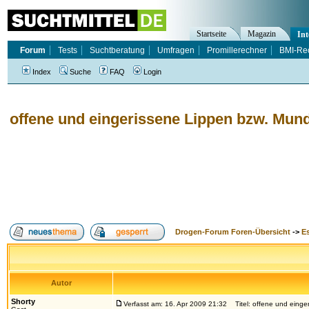
Startseite
Magazin
Int
Forum
Tests
Suchtberatung
Umfragen
Promillerechner
BMI-Re
Index
Suche
FAQ
Login
offene und eingerissene Lippen bzw. Mun
Drogen-Forum Foren-Übersicht
->
E
Autor
Shorty
Verfasst am: 16. Apr 2009 21:32
Titel: offene und einge