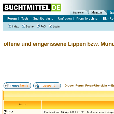
Startseite
Magazin
Int
Forum
Tests
Suchtberatung
Umfragen
Promillerechner
BMI-Re
Index
Suche
FAQ
Login
offene und eingerissene Lippen bzw. Mun
Drogen-Forum Foren-Übersicht
->
E
Autor
Shorty
Verfasst am: 16. Apr 2009 21:32
Titel: offene und einge