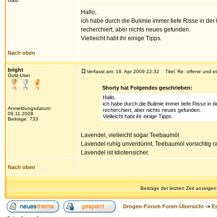
Gast
Hallo,
ich habe durch die Bulimie immer tiefe Risse in der
recherchiert, aber nichts neues gefunden.
Vielleicht habt ihr einige Tipps.
Nach oben
bright
Verfasst am: 16. Apr 2009 22:32
Titel: Re: offene und e
Gold-User
Shorty hat Folgendes geschrieben:
Hallo,
ich habe durch die Bulimie immer tiefe Risse in 
Anmeldungsdatum:
recherchiert, aber nichts neues gefunden.
09.11.2008
Vielleicht habt ihr einige Tipps.
Beiträge: 733
Lavendel, vielleicht sogar Teebaumöl.
Lavendel ruhig unverdünnt, Teebaumöl vorsichtig r
Lavendel ist Idiotensicher.
Nach oben
Beiträge der letzten Zeit anzeigen
Drogen-Forum Foren-Übersicht
->
E