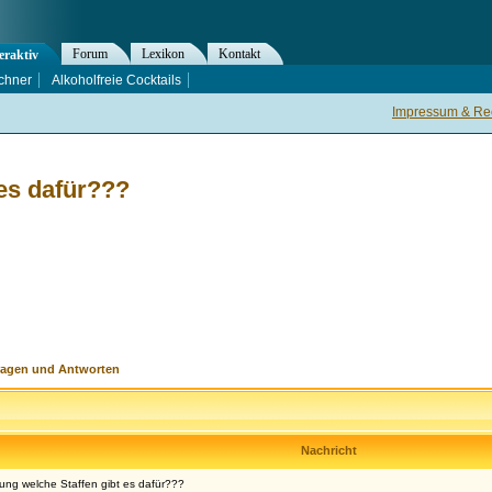
Forum
Lexikon
Kontakt
eraktiv
chner
Alkoholfreie Cocktails
Impressum & Rec
es dafür???
ragen und Antworten
Nachricht
ung welche Staffen gibt es dafür???