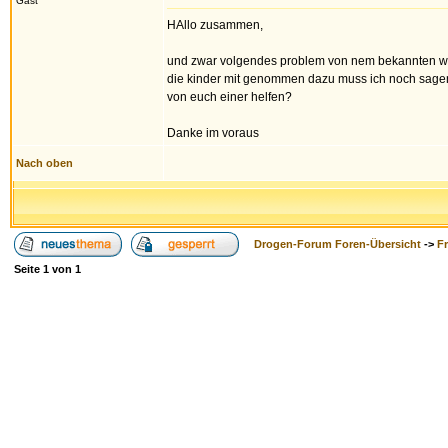
Gast
HAllo zusammen,
und zwar volgendes problem von nem bekannten wu
die kinder mit genommen dazu muss ich noch sagen d
von euch einer helfen?
Danke im voraus
Nach oben
Drogen-Forum Foren-Übersicht
->
F
Seite
1
von
1