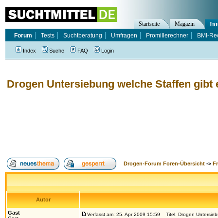
Startseite
Magazin
Int
Forum
Tests
Suchtberatung
Umfragen
Promillerechner
BMI-Re
Index
Suche
FAQ
Login
Drogen Untersiebung welche Staffen gibt 
Drogen-Forum Foren-Übersicht
->
F
Autor
Gast
Verfasst am: 25. Apr 2009 15:59
Titel: Drogen Untersieb