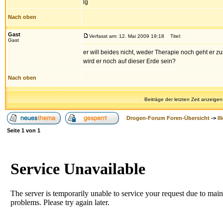
lg
Nach oben
Gast
Verfasst am: 12. Mai 2009 19:18
Titel:
Gast
er will beides nicht, weder Therapie noch geht er z
wird er noch auf dieser Erde sein?
Nach oben
Beiträge der letzten Zeit anzeigen
Drogen-Forum Foren-Übersicht
->
Il
Seite
1
von
1