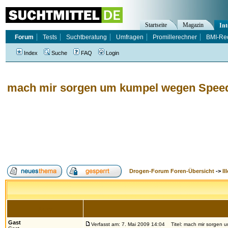
Startseite
Magazin
Int
Forum
Tests
Suchtberatung
Umfragen
Promillerechner
BMI-Re
Index
Suche
FAQ
Login
mach mir sorgen um kumpel wegen Spee
Drogen-Forum Foren-Übersicht
->
Il
Autor
Gast
Verfasst am: 7. Mai 2009 14:04
Titel: mach mir sorgen 