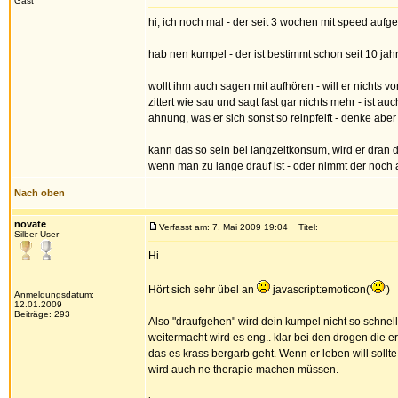
Gast
hi, ich noch mal - der seit 3 wochen mit speed aufge
hab nen kumpel - der ist bestimmt schon seit 10 ja
wollt ihm auch sagen mit aufhören - will er nichts vo
zittert wie sau und sagt fast gar nichts mehr - ist a
ahnung, was er sich sonst so reinpfeift - denke abe
kann das so sein bei langzeitkonsum, wird er dran
wenn man zu lange drauf ist - oder nimmt der noch 
Nach oben
novate
Verfasst am: 7. Mai 2009 19:04
Titel:
Silber-User
Hi
Hört sich sehr übel an
javascript:emoticon('
')
Anmeldungsdatum:
12.01.2009
Beiträge: 293
Also "draufgehen" wird dein kumpel nicht so schnel
weitermacht wird es eng.. klar bei den drogen die e
das es krass bergarb geht. Wenn er leben will sol
wird auch ne therapie machen müssen.