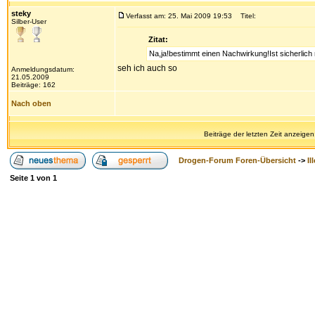
steky
Verfasst am: 25. Mai 2009 19:53
Titel:
Silber-User
Zitat:
Na,ja!bestimmt einen Nachwirkung!Ist sicherlich
seh ich auch so
Anmeldungsdatum:
21.05.2009
Beiträge: 162
Nach oben
Beiträge der letzten Zeit anzeigen
Drogen-Forum Foren-Übersicht
->
Il
Seite
1
von
1