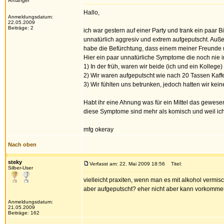
Anfänger
Hallo,
Anmeldungsdatum:
22.05.2009
Beiträge: 2
ich war gestern auf einer Party und trank ein paar
unnatürlich aggresiv und extrem aufgeputscht. Auß
habe die Befürchtung, dass einem meiner Freunde 
Hier ein paar unnatürliche Symptome die noch nie i
1) In der früh, waren wir beide (ich und ein Kolle
2) Wir waren aufgeputscht wie nach 20 Tassen Kaff
3) Wir fühlten uns betrunken, jedoch hatten wir ke
Habt ihr eine Ahnung was für ein Mittel das gewesen
diese Symptome sind mehr als komisch und weil ich 
mfg okeray
Nach oben
steky
Verfasst am: 22. Mai 2009 18:56
Titel:
Silber-User
vielleicht praxiten, wenn man es mit alkohol vermis
aber aufgeputscht? eher nicht aber kann vorkomm
Anmeldungsdatum:
21.05.2009
Beiträge: 162