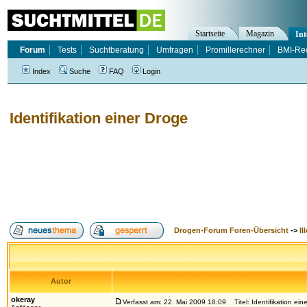
Startseite
Magazin
Int
Forum
Tests
Suchtberatung
Umfragen
Promillerechner
BMI-Re
Index
Suche
FAQ
Login
Identifikation einer Droge
Drogen-Forum Foren-Übersicht
->
Il
Autor
okeray
Verfasst am: 22. Mai 2009 18:09
Titel: Identifikation ein