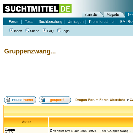
Startseite
Magazin
Int
Forum
Tests
Suchtberatung
Umfragen
Promillerechner
BMI-Re
Index
Suche
FAQ
Login
Gruppenzwang...
Drogen-Forum Foren-Übersicht
->
Ca
Autor
Cappu
Verfasst am: 4. Jun 2009 19:24
Titel: Gruppenzwang...