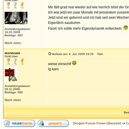
Gold-User
Mir fällt grad mal wieder auf wie herrlich blöd der
Ich war jetzt ein paar Monate mit jemandem zusammen,
Jetzt sind wir getrennt und ich hab seit zwei Wochen 
Eigentlich saudumm.
Faizit: Ich sollte mehr Eigendynamik entwickeln.
Anmeldungsdatum:
16.01.2009
Beiträge: 483
Nach oben
worstcase
Verfasst am: 4. Jun 2009 19:26
Titel:
Gold-User
weise einsicht!
lg karo
Anmeldungsdatum:
28.11.2008
Beiträge: 596
Nach oben
Bei
Drogen-Forum Foren-Übersicht
->
Ca