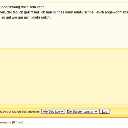
 Gruppenzwang doch sein kann...
 der täglich gekifft hat. Ich hab mir das dann relativ schnell auch angewöhnt (hab 
so gut wie gar nicht mehr gekifft.
träge der letzten Zeit anzeigen:
nnabis (Kiffen)