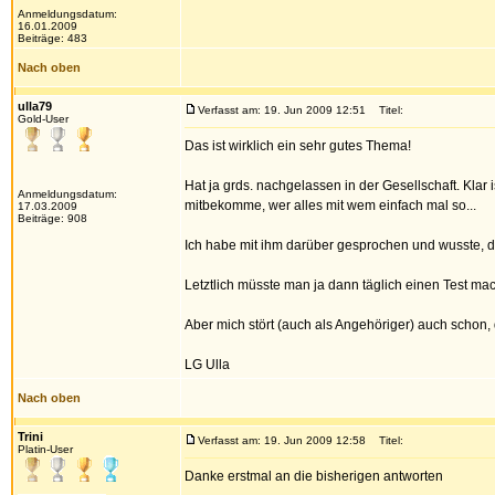
Anmeldungsdatum:
16.01.2009
Beiträge: 483
Nach oben
ulla79
Verfasst am: 19. Jun 2009 12:51
Titel:
Gold-User
Das ist wirklich ein sehr gutes Thema!
Hat ja grds. nachgelassen in der Gesellschaft. Klar
Anmeldungsdatum:
mitbekomme, wer alles mit wem einfach mal so...
17.03.2009
Beiträge: 908
Ich habe mit ihm darüber gesprochen und wusste, da
Letztlich müsste man ja dann täglich einen Test mac
Aber mich stört (auch als Angehöriger) auch schon, 
LG Ulla
Nach oben
Trini
Verfasst am: 19. Jun 2009 12:58
Titel:
Platin-User
Danke erstmal an die bisherigen antworten