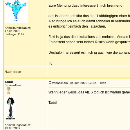
Eure Meinung dazu interessiert mich brennend.
das ist aber auch klar das die H abhängigen einer 
Also bringe ich es auch damit schneller in Verbindu
es entspricht einfach den Tatsachen.
Anmeldungsdatum:
17.06.2009
Beiträge: 1147
Fakt ist ja das die Inkubations zeit mehrere Monate 
Es besteht schon sehr hohes Risiko wenn gespritzt 
Deshalb interessiert es mich ja auch wie die abhä
Lg
Nach oben
Taddl
Verfasst am: 19. Jun 2009 13:32
Titel:
Bronze-User
Wenn jeder weiss, das AIDS tödlich ist, warum gehe
Taddl
Anmeldungsdatum:
13.06.2009