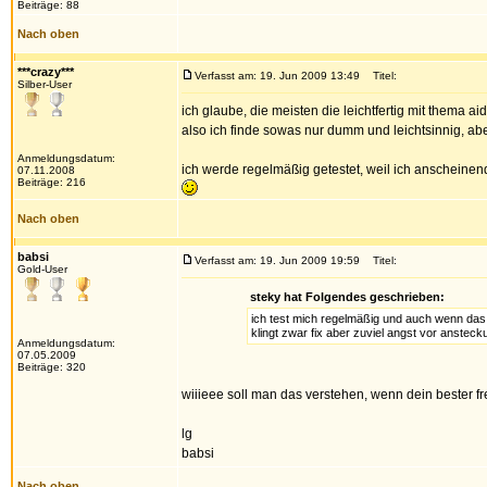
Beiträge: 88
Nach oben
***crazy***
Verfasst am: 19. Jun 2009 13:49
Titel:
Silber-User
ich glaube, die meisten die leichtfertig mit thema a
also ich finde sowas nur dumm und leichtsinnig, ab
Anmeldungsdatum:
ich werde regelmäßig getestet, weil ich anscheinend z
07.11.2008
Beiträge: 216
Nach oben
babsi
Verfasst am: 19. Jun 2009 19:59
Titel:
Gold-User
steky hat Folgendes geschrieben:
ich test mich regelmäßig und auch wenn das je
klingt zwar fix aber zuviel angst vor ansteck
Anmeldungsdatum:
07.05.2009
Beiträge: 320
wiiieee soll man das verstehen, wenn dein bester fr
lg
babsi
Nach oben