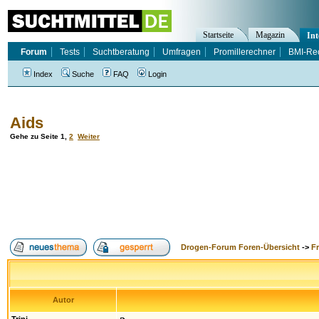
Startseite
Magazin
Int
Forum
Tests
Suchtberatung
Umfragen
Promillerechner
BMI-Re
Index
Suche
FAQ
Login
Aids
Gehe zu Seite
1
,
2
Weiter
Drogen-Forum Foren-Übersicht
->
F
Autor