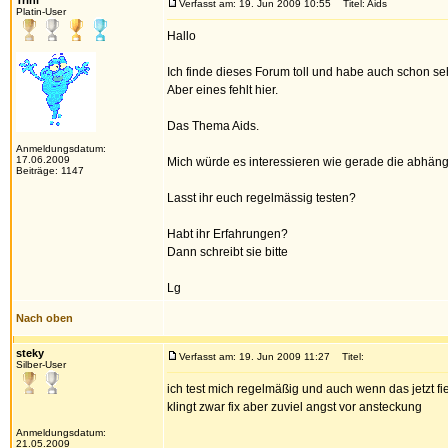
Trini
Verfasst am: 19. Jun 2009 10:55
Titel: Aids
Platin-User
Hallo
Ich finde dieses Forum toll und habe auch schon s
Aber eines fehlt hier.
Das Thema Aids.
Anmeldungsdatum:
17.06.2009
Mich würde es interessieren wie gerade die abhäng
Beiträge: 1147
Lasst ihr euch regelmässig testen?
Habt ihr Erfahrungen?
Dann schreibt sie bitte
Lg
Nach oben
steky
Verfasst am: 19. Jun 2009 11:27
Titel:
Silber-User
ich test mich regelmäßig und auch wenn das jetzt fie
klingt zwar fix aber zuviel angst vor ansteckung
Anmeldungsdatum:
21.05.2009