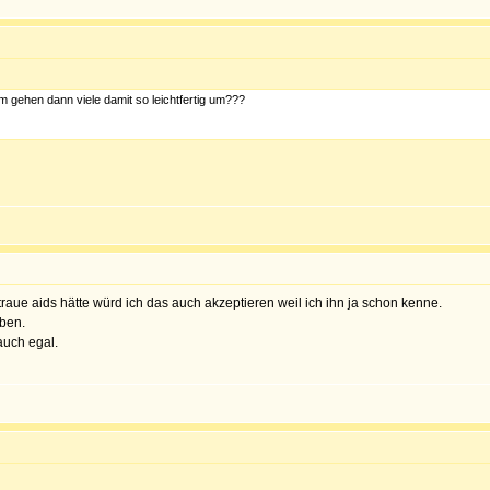
m gehen dann viele damit so leichtfertig um???
raue aids hätte würd ich das auch akzeptieren weil ich ihn ja schon kenne.
aben.
auch egal.