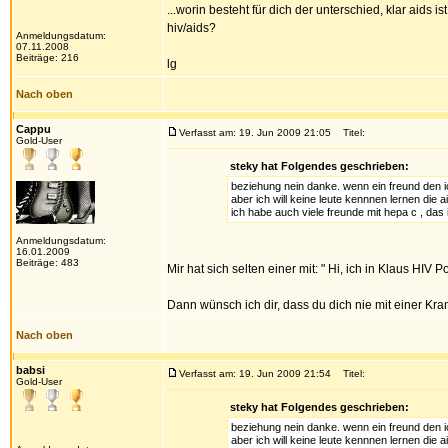
...worin besteht für dich der unterschied, klar aids 
hiv/aids?
Anmeldungsdatum:
07.11.2008
Beiträge: 216
lg
Nach oben
Cappu
Verfasst am: 19. Jun 2009 21:05
Titel:
Gold-User
steky hat Folgendes geschrieben:
beziehung nein danke. wenn ein freund den ic
aber ich will keine leute kennnen lernen die 
ich habe auch viele freunde mit hepa c , das 
Anmeldungsdatum:
16.01.2009
Beiträge: 483
Mir hat sich selten einer mit: " Hi, ich in Klaus HIV Pos
Dann wünsch ich dir, dass du dich nie mit einer Kr
Nach oben
babsi
Verfasst am: 19. Jun 2009 21:54
Titel:
Gold-User
steky hat Folgendes geschrieben:
beziehung nein danke. wenn ein freund den ic
aber ich will keine leute kennnen lernen die 