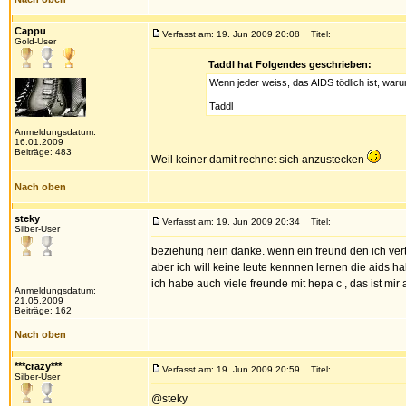
Cappu
Verfasst am: 19. Jun 2009 20:08
Titel:
Gold-User
Taddl hat Folgendes geschrieben:
Wenn jeder weiss, das AIDS tödlich ist, waru
Taddl
Anmeldungsdatum:
16.01.2009
Beiträge: 483
Weil keiner damit rechnet sich anzustecken
Nach oben
steky
Verfasst am: 19. Jun 2009 20:34
Titel:
Silber-User
beziehung nein danke. wenn ein freund den ich vert
aber ich will keine leute kennnen lernen die aids h
ich habe auch viele freunde mit hepa c , das ist mir 
Anmeldungsdatum:
21.05.2009
Beiträge: 162
Nach oben
***crazy***
Verfasst am: 19. Jun 2009 20:59
Titel:
Silber-User
@steky