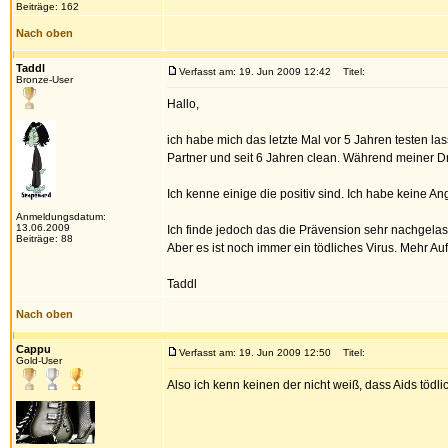
Beiträge: 162
Nach oben
Taddl
Verfasst am: 19. Jun 2009 12:42
Titel:
Bronze-User
Hallo,
ich habe mich das letzte Mal vor 5 Jahren testen l
Partner und seit 6 Jahren clean. Während meiner Dr
Ich kenne einige die positiv sind. Ich habe keine An
Anmeldungsdatum:
13.06.2009
Ich finde jedoch das die Prävension sehr nachgelas
Beiträge: 88
Aber es ist noch immer ein tödliches Virus. Mehr Au
Taddl
Nach oben
Cappu
Verfasst am: 19. Jun 2009 12:50
Titel:
Gold-User
Also ich kenn keinen der nicht weiß, dass Aids tödlich