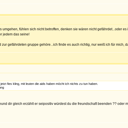
ids umgehen, fühlen sich nicht betroffen, denken sie wären nicht gefährdet...oder es
er jedem das seine!
ur gefährdeten gruppe gehöre...ich finde es auch richtig, nur weiß ich für mich, das 
tzt fies kling, mit leuten die aids haben möcht ich nichts zu tun haben.
ung
eund dir gleich erzählt er seipositiv würdest du die freundschaft beenden ?? oder 