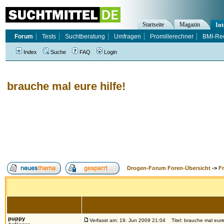
Startseite
Magazin
Int
Forum
Tests
Suchtberatung
Umfragen
Promillerechner
BMI-Re
Index
Suche
FAQ
Login
brauche mal eure hilfe!
Drogen-Forum Foren-Übersicht
->
F
Autor
puppy
Verfasst am: 19. Jun 2009 21:04
Titel: brauche mal eure 