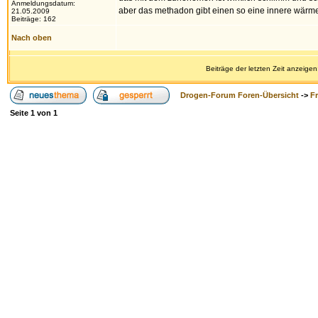
Anmeldungsdatum:
aber das methadon gibt einen so eine innere wärme
21.05.2009
Beiträge: 162
Nach oben
Beiträge der letzten Zeit anzeigen
Drogen-Forum Foren-Übersicht
->
F
Seite
1
von
1