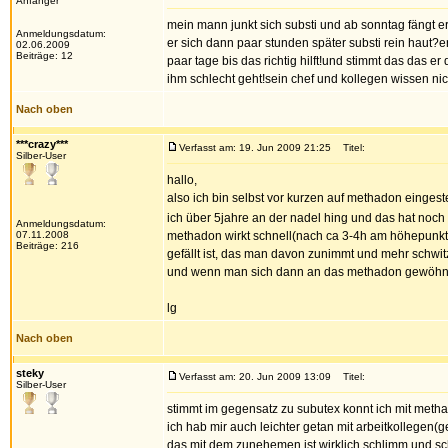
Anfänger
mein mann junkt sich substi und ab sonntag fängt er
Anmeldungsdatum:
er sich dann paar stunden später substi rein haut?er
02.06.2009
Beiträge: 12
paar tage bis das richtig hilft!und stimmt das das er
ihm schlecht geht!sein chef und kollegen wissen nich
Nach oben
***crazy***
Verfasst am: 19. Jun 2009 21:25
Titel:
Silber-User
hallo,
also ich bin selbst vor kurzen auf methadon eingest
ich über 5jahre an der nadel hing und das hat noch 
Anmeldungsdatum:
07.11.2008
methadon wirkt schnell(nach ca 3-4h am höhepunkt), 
Beiträge: 216
gefällt ist, das man davon zunimmt und mehr schwitzt(
und wenn man sich dann an das methadon gewöhnt h
lg
Nach oben
steky
Verfasst am: 20. Jun 2009 13:09
Titel:
Silber-User
stimmt im gegensatz zu subutex konnt ich mit methad
ich hab mir auch leichter getan mit arbeitkollegen(ge
das mit dem zunehemen ist wirklich schlimm und sc