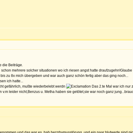
e die Beiträge.
hatte schon mehrere solcher situationen wo ich riesen angst hatte draufzugehn!Glaub
 bis zu 8x mich übergeben und war auch ganz schön fertig aber das ging noch...
en ich hatte...
cht gefährlich, mußte wiederbelebt werdn
Das 2.te Mal war ich nur
n v.m leider nicht,Benzus u. Metha haben sie getötet,sie war noch ganz jung...brau
abgenommen und das war es, hab herzrhymusstörung, und ein paar blutwerte sind nic