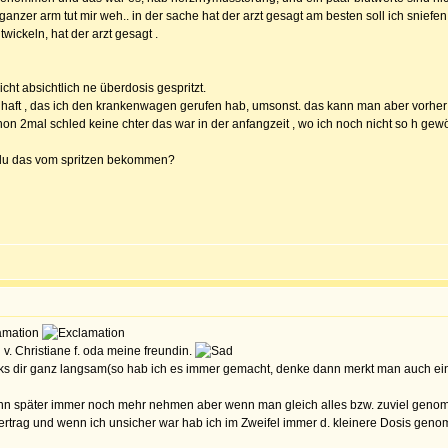
zer arm tut mir weh.. in der sache hat der arzt gesagt am besten soll ich sniefen
ickeln, hat der arzt gesagt .
icht absichtlich ne überdosis gespritzt.
lachhaft , das ich den krankenwagen gerufen hab, umsonst. das kann man aber vorher
hon 2mal schled keine chter das war in der anfangzeit , wo ich noch nicht so h ge
t du das vom spritzen bekommen?
 v. Christiane f. oda meine freundin.
ücks dir ganz langsam(so hab ich es immer gemacht, denke dann merkt man auch ein
nn später immer noch mehr nehmen aber wenn man gleich alles bzw. zuviel genomm
ertrag und wenn ich unsicher war hab ich im Zweifel immer d. kleinere Dosis gen