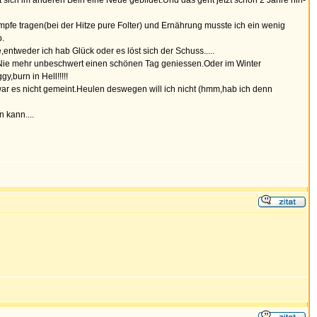
 sich im anderen Bein eine Neue gebildet.Und das geht jetzt schon 2 Jahre hin-
mpfe tragen(bei der Hitze pure Folter) und Ernährung musste ich ein wenig
b.
,entweder ich hab Glück oder es löst sich der Schuss.....
.Nie mehr unbeschwert einen schönen Tag geniessen.Oder im Winter
,burn in Hell!!!!!
o war es nicht gemeint.Heulen deswegen will ich nicht (hmm,hab ich denn
 kann....