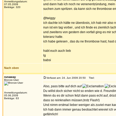
Anmeldungsdatum:
und dann hab ich noch ne venenentzündung, mein gan
07.05.2009
Beiträge: 320
suchen zum spritzen. da kann sich ne thrombose entw
@twiggy
ich dachte ich hätte ne überdosis, ich hab mir also n
nun ist ein tag vorbei , und ich finde es ziemlich 
und zweitens von gestern den vorfall ging es mir sc
toleranz hatte.
ich habe gelesen , das du ne thrombose hast, has
habt euch auch lieb
lg
babsi
Nach oben
runaway
Verfasst am: 24. Jun 2009 20:50
Titel:
Bronze-User
Also, pass bitte auf dich auf
Du willst doch sicher nicht so enden wie d. Freundin
Anmeldungsdatum:
Wenn du es dir schon fetzt dann pass echt auf, dr
05.06.2009
Beiträge: 63
dass so reinknallen müssen,trotz Flash!)
Und nimm erstmal lieber weniger als zuviel-man ka
Ich hab dann immer genau beobachtet wieviel ich v
gefährlich!