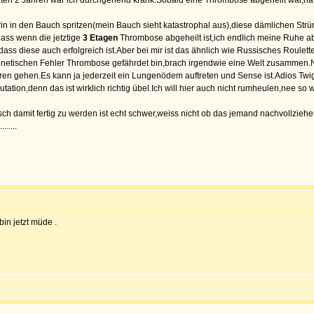
zten 2 Jahren war ich durchgehend krank.Sobald eine Thrombose abgeheilt war,hat
arin in den Bauch spritzen(mein Bauch sieht katastrophal aus),diese dämlichen Strü
ass wenn die jetztige
3 Etagen
Thrombose abgeheilt ist,ich endlich meine Ruhe a
ass diese auch erfolgreich ist.Aber bei mir ist das ähnlich wie Russisches Roulette
enetischen Fehler Thrombose gefährdet bin,brach irgendwie eine Welt zusammen
 gehen.Es kann ja jederzeit ein Lungenödem auftreten und Sense ist.Adios Twiggy
ation,denn das ist wirklich richtig übel.Ich will hier auch nicht rumheulen,nee s
?
sch damit fertig zu werden ist echt schwer,weiss nicht ob das jemand nachvollziehen
.....
in jetzt müde .