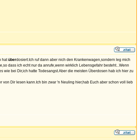
n hat
über
dosiert.Ich ruf dann aber nich den Krankenwagen,sondern leg mich
ie,so dass ich echt nur da anrufe,wenn wirklich Lebensgefahr besteht...Wenn
 es wie bei Dir,ich hatte Todesangst.Aber die meisten Überdosen hab ich hier zu
on Dir lesen kann.Ich bin zwar 'n Neuling hier,hab Euch aber schon voll lieb