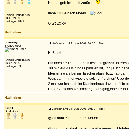
Na das geb ich doch zurück....
liebe Grüße nach Moers....
Anmeldungsdatum:
28.05.2009
Beiträge: 1041
Gruß ZORA
Nach oben
runaway
Verfasst am: 24. Jun 2009 20:30
Titel:
Bronze-User
Hi Babsi
Anmeldungsdatum:
Bin noch neu hier aber ich lese mit großem Interess
05.06.2009
Beiträge: 63
Tut mir leid dass dir das passiert ist, und ja, ich 
Meistens wars bei mir falscher alarm bzw. hab dann
Weis gar nimmer wieviele solcher "leichten" Überdos
2 mal war ich auch im Krankenhaus davon d. 1.te e
Hatte Glück dass es immer gut ausging,eine freundi
Nach oben
babsi
Verfasst am: 24. Jun 2009 20:39
Titel:
Gold-User
@ all danke für euere antworten
@trini . in der klinik haben die ekg gemacht, blut