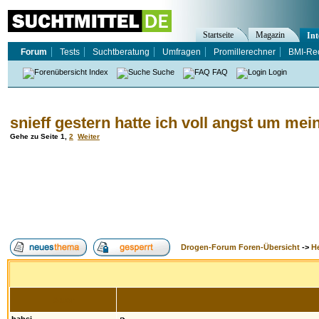
Startseite
Magazin
Int
Forum
Tests
Suchtberatung
Umfragen
Promillerechner
BMI-Re
Index
Suche
FAQ
Login
snieff gestern hatte ich voll angst um mei
Gehe zu Seite
1
,
2
Weiter
Drogen-Forum Foren-Übersicht
->
H
Autor