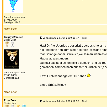
Anmeldungsdatum:
17.06.2009
Beiträge: 1147
Nach oben
TwiggyRamirez
Verfasst am: 24. Jun 2009 19:47
Titel:
Silber-User
Hast Dir 'ne Überdosis gespritzt.Überdosis heisst
hin und penn den Turn weg.Natürlich ist es das ein
man solange dabei ist wie ich,weiss man wenn es ern
Hause ausgestanden.
Du hast das aber schon richtig gemacht und es fre
gewonnen.Komisch,nach nur so 'ner kurzen Zeit,aber 
Anmeldungsdatum:
27.05.2009
Kewl Euch kennengelernt zu haben
Beiträge: 292
Liebe Grüße,Twiggy
Nach oben
Rote Zora
Verfasst am: 24. Jun 2009 19:55
Titel:
Platin-User