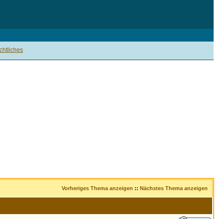
htliches
Vorheriges Thema anzeigen
::
Nächstes Thema anzeigen