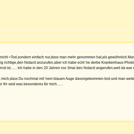
 ja nicht =Tod,sondern einfach nur,dass man mehr genommen hat,als gewöhnlich.Ma
zig richtige,den Notarzt anzurufen,aber ich habe echt 'ne derbe Krankenhaus-Phob
st ist....... Ich habe in den 20 Jahren nur 3mal den Notarzt angerufen,weil da war
ut mich,dass Du nochmal mit 'nem blauen Auge davongekommen bist und man weiter v
Ihr seid was besonderes für mich.......