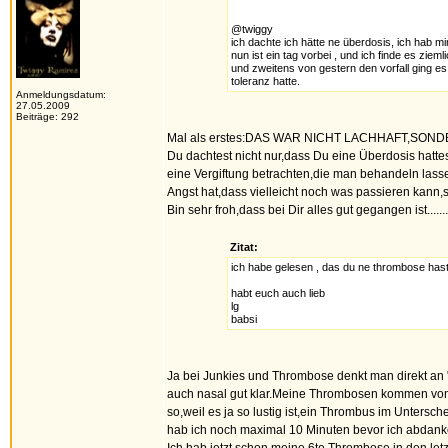
@twiggy
ich dachte ich hätte ne überdosis, ich hab mir
nun ist ein tag vorbei , und ich finde es zi
und zweitens von gestern den vorfall ging es
toleranz hatte.
Anmeldungsdatum:
27.05.2009
Beiträge: 292
Mal als erstes:DAS WAR NICHT LACHHAFT,SONDERN
Du dachtest nicht nur,dass Du eine Überdosis hatte
eine Vergiftung betrachten,die man behandeln lass
Angst hat,dass vielleicht noch was passieren kann,
Bin sehr froh,dass bei Dir alles gut gegangen ist.....
Zitat:
ich habe gelesen , das du ne thrombose ha
habt euch auch lieb
lg
babsi
Ja bei Junkies und Thrombose denkt man direkt an "in
auch nasal gut klar.Meine Thrombosen kommen von e
so,weil es ja so lustig ist,ein Thrombus im Untersc
hab ich noch maximal 10 Minuten bevor ich abdanke