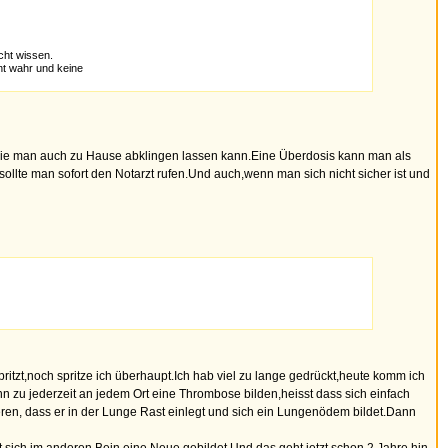
cht wissen.
nt wahr und keine
te,die man auch zu Hause abklingen lassen kann.Eine Überdosis kann man als
llte man sofort den Notarzt rufen.Und auch,wenn man sich nicht sicher ist und
pritzt,noch spritze ich überhaupt.Ich hab viel zu lange gedrückt,heute komm ich
zu jederzeit an jedem Ort eine Thrombose bilden,heisst dass sich einfach
ieren, dass er in der Lunge Rast einlegt und sich ein Lungenödem bildet.Dann