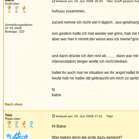
babsi
Verfasst am: 24. Jun 2009 16:30
Titel: snieff gestern ha
Gold-User
huhuuu zusammen,
zurzeit nehme ich nicht viel h täglich , aus geldman
Anmeldungsdatum:
07.05.2009
Beiträge: 320
soo gestern hatte ich mal wieder viel grins, hab mi
aber wer hier h nimmt der weiss was ich meine*grin
und dann drücke ich den rest ab.......... dann war 
intensivstation länger wollte ich nicht bleiben.
hattet ihr auch mal ne situation wo ihr angst hattet i
heute hab ne halbe std gebraucht um mich zu spritzen
lg
babsi
Nach oben
Trini
Verfasst am: 24. Jun 2009 17:21
Titel:
Platin-User
Hi Babsi
Was haben denn die ärzte dazu gemeint?