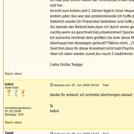
Ich hab jetzt schon meine 6te Thrombose,in den let
und her.
Ist echt zum kotzen,seit 2 Jahren täglich 2mal Hep
ändern,aber das war das problemloseste.Ich hoffe,d
Natürlich werde ich Prävention betreiben und hoffe,d
Als damals der Befund kam,dass ich durch einen g
nachts,wenn es geschneit hat,unbekümmert Spazieren
Ich wünsche nichtmal dem größten Asi ever diese Mut
überhaupt mal deswegen geheult??Weiss nicht....)
Seid froh,dass Ihr diese Krankheit nicht habt.Psychi
Aber ich laber wieder zuviel,too much Cola&Heroin....
Liebe Grüße,Twiggy
Nach oben
babsi
Verfasst am: 25. Jun 2009 00:03
Titel:
Gold-User
danke für antwort, ich schreibe übermorgen darauf, b
lg
Anmeldungsdatum:
babsi
07.05.2009
Beiträge: 320
Nach oben
Taddl
Verfasst am: 25. Jun 2009 14:03
Titel: