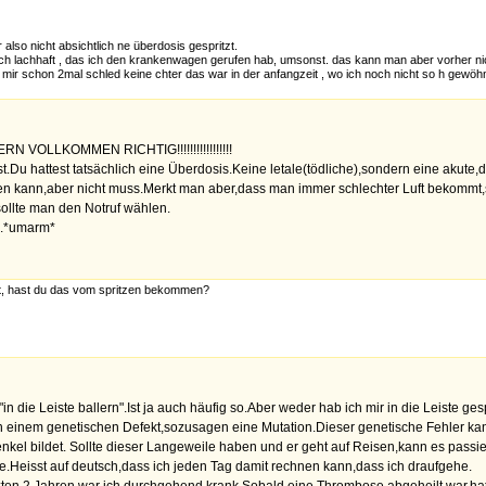
 also nicht absichtlich ne überdosis gespritzt.
emlich lachhaft , das ich den krankenwagen gerufen hab, umsonst. das kann man aber vorher ni
 mir schon 2mal schled keine chter das war in der anfangzeit , wo ich noch nicht so h gewöh
 VOLLKOMMEN RICHTIG!!!!!!!!!!!!!!!!!
st.Du hattest tatsächlich eine Überdosis.Keine letale(tödliche),sondern eine aku
en kann,aber nicht muss.Merkt man aber,dass man immer schlechter Luft bekommt,so
sollte man den Notruf wählen.
...*umarm*
st, hast du das vom spritzen bekommen?
 die Leiste ballern".Ist ja auch häufig so.Aber weder hab ich mir in die Leiste ges
inem genetischen Defekt,sozusagen eine Mutation.Dieser genetische Fehler kann 
henkel bildet. Sollte dieser Langeweile haben und er geht auf Reisen,kann es pass
.Heisst auf deutsch,dass ich jeden Tag damit rechnen kann,dass ich draufgehe.