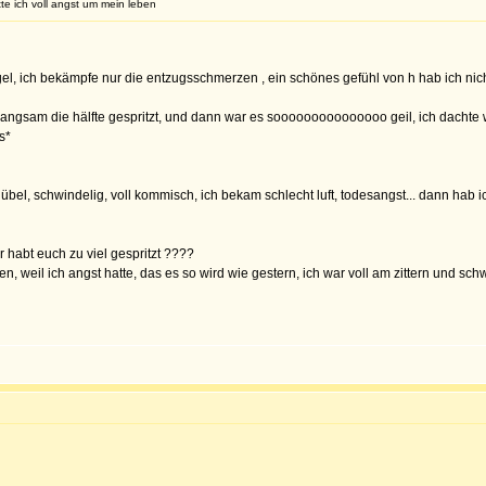
tte ich voll angst um mein leben
gel, ich bekämpfe nur die entzugsschmerzen , ein schönes gefühl von h hab ich nicht
r langsam die hälfte gespritzt, und dann war es sooooooooooooooo geil, ich dachte 
s*
mir übel, schwindelig, voll kommisch, ich bekam schlecht luft, todesangst... dann h
hr habt euch zu viel gespritzt ????
, weil ich angst hatte, das es so wird wie gestern, ich war voll am zittern und schw