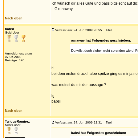
Ich wünsch dir alles Gute und pass bitte echt auf dich
L.G runaway
Nach oben
babsi
Verfasst am: 24. Jun 2009 20:55
Titel:
Gold-User
runaway hat Folgendes geschrieben:
Du willst doch sicher nicht so enden wie d. F
Anmeldungsdatum:
07.05.2009
Beiträge: 320
hi
bei dem ersten druck halbe spritze ging es mir ja n
was meinst du mit der aussage ?
lg
babsi
Nach oben
TwiggyRamirez
Verfasst am: 24. Jun 2009 22:31
Titel:
Silber-User
babsi hat Folgendes geschrieben: