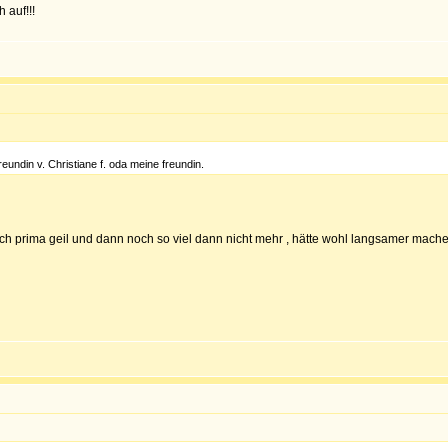
 auf!!!
reundin v. Christiane f. oda meine freundin.
och prima geil und dann noch so viel dann nicht mehr , hätte wohl langsamer mache