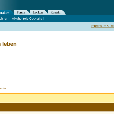
Forum
Lexikon
Kontakt
eraktiv
chner
Alkoholfreie Cocktails
Impressum & Rec
n leben
eroin
Nachricht