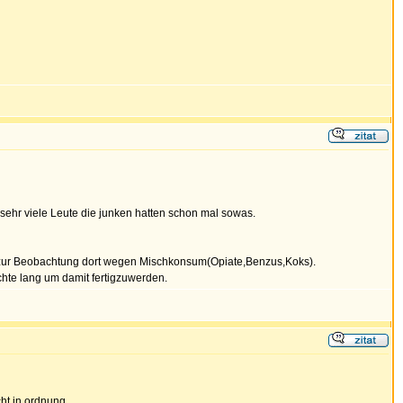
e sehr viele Leute die junken hatten schon mal sowas.
 zur Beobachtung dort wegen Mischkonsum(Opiate,Benzus,Koks).
chte lang um damit fertigzuwerden.
ht in ordnung.