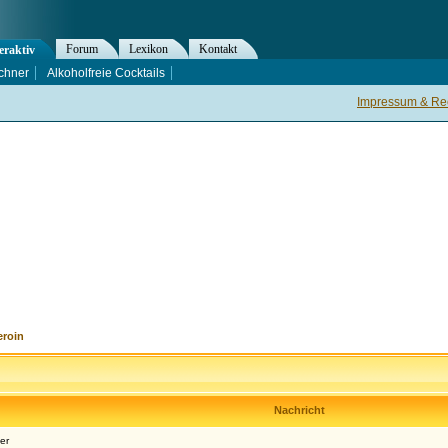
Forum
Lexikon
Kontakt
eraktiv
chner
Alkoholfreie Cocktails
Impressum & Rec
eroin
Nachricht
er