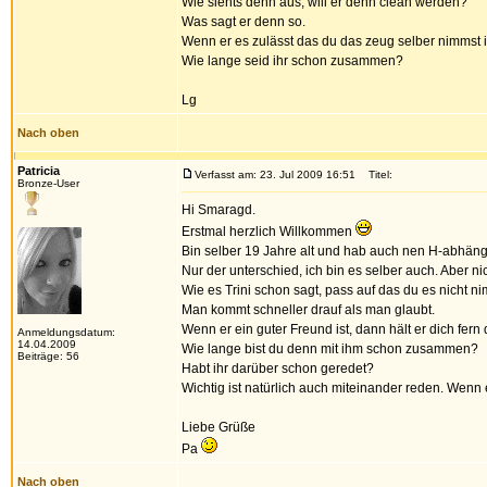
Wie siehts denn aus, will er denn clean werden?
Was sagt er denn so.
Wenn er es zulässt das du das zeug selber nimmst i
Wie lange seid ihr schon zusammen?
Lg
Nach oben
Patricia
Verfasst am: 23. Jul 2009 16:51
Titel:
Bronze-User
Hi Smaragd.
Erstmal herzlich Willkommen
Bin selber 19 Jahre alt und hab auch nen H-abhän
Nur der unterschied, ich bin es selber auch. Aber n
Wie es Trini schon sagt, pass auf das du es nicht ni
Man kommt schneller drauf als man glaubt.
Wenn er ein guter Freund ist, dann hält er dich fern 
Anmeldungsdatum:
14.04.2009
Wie lange bist du denn mit ihm schon zusammen?
Beiträge: 56
Habt ihr darüber schon geredet?
Wichtig ist natürlich auch miteinander reden. Wenn 
Liebe Grüße
Pa
Nach oben