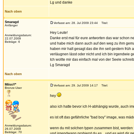
Lg und danke
Nach oben
Smaragd
Verfasst am: 28. Jul 2009 23:44
Titel:
Anfänger
Hey Leute!
Anmeldungsdatum:
Danke erst mal für eure antworten das war schon ne 
22.07.2009
Beiträge: 6
und habe mich dann auch auf den weg zu ihm gemacht
haben mir halt gesagt das die ihn seit gestern früh 
verläugnen lässt oder nicht und ich bin irgendwie g
Ich wollte mir das einfach mal von der Seele schre
Lg Smaragd
Nach oben
MiissY*
Verfasst am: 29. Jul 2009 14:17
Titel:
Bronze-User
hey
also ich hatte bevor ich H-abhängig wurde, auch i
es ist oft das gefährliche "bad boy" image, was mä
Anmeldungsdatum:
wenn du mit solchen typen zusammen bist, werden fü
26.07.2009
Beiträge: 70
und irgendwann probierst du es... und es wird dir g