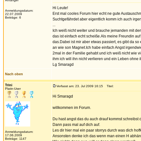
Anfänger
Hi Leute!
Anmeldungsdatum:
Erst mal cooles Forum hier echt ne gute Austauschm
22.07.2009
Beiträge: 6
Suchtgefährdet aber eigentlich komm ich auch irgen
...
Ich weiß nicht weiter und brauche jemanden mit dem
das ist einfach echt scheiße.Als meine Freundin auf 
das.Dabei ist mir aber etwas passiert, es gibt da so
an wie son Magnet.Ich habe einfach Angst irgendwie
2mal in der Familie gehabt und ich weiß nicht wie vi
ihm ich will ihn nicht verlieren und ein Leben ohne i
Lg Smaragd
Nach oben
Trini
Verfasst am: 23. Jul 2009 16:15
Titel:
Platin-User
Hi Smaragd
willkommen im Forum.
Du hast angst das du auch drauf kommst schreibst 
Dann pass mal auf dich auf.
Les dir hier mal ein paar storrys durch was dich hof
Anmeldungsdatum:
17.06.2009
Ansonsten denke ich das wenn man einen H abhäng
Beiträge: 1147