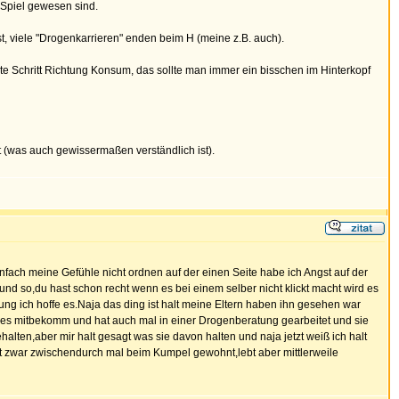
 Spiel gewesen sind.
, viele "Drogenkarrieren" enden beim H (meine z.B. auch).
erste Schritt Richtung Konsum, das sollte man immer ein bisschen im Hinterkopf
t (was auch gewissermaßen verständlich ist).
infach meine Gefühle nicht ordnen auf der einen Seite habe ich Angst auf der
 und so,du hast schon recht wenn es bei einem selber nicht klickt macht wird es
nung ich hoffe es.Naja das ding ist halt meine Eltern haben ihn gesehen war
les mitbekomm und hat auch mal in einer Drogenberatung gearbeitet und sie
ten,aber mir halt gesagt was sie davon halten und naja jetzt weiß ich halt
hat zwar zwischendurch mal beim Kumpel gewohnt,lebt aber mittlerweile