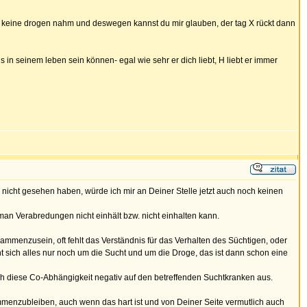
h keine drogen nahm und deswegen kannst du mir glauben, der tag X rückt dann
in seinem leben sein können- egal wie sehr er dich liebt, H liebt er immer
 nicht gesehen haben, würde ich mir an Deiner Stelle jetzt auch noch keinen
man Verabredungen nicht einhält bzw. nicht einhalten kann.
sammenzusein, oft fehlt das Verständnis für das Verhalten des Süchtigen, oder
 sich alles nur noch um die Sucht und um die Droge, das ist dann schon eine
ich diese Co-Abhängigkeit negativ auf den betreffenden Suchtkranken aus.
ammenzubleiben, auch wenn das hart ist und von Deiner Seite vermutlich auch