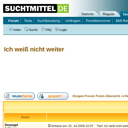
Startseite
Magazin
Int
Forum
Tests
Suchtberatung
Umfragen
Promillerechner
BMI-Re
Index
Suche
FAQ
Login
Ich weiß nicht weiter
Drogen-Forum Foren-Übersicht
->
H
Autor
Smaragd
Verfasst am: 22. Jul 2009 22:07
Titel: Ich weiß nicht weit