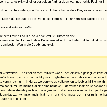
n anfangs (vll. weil einer der beiden Partner clean war) noch echte Feelings im
llziehbar, besonders, weil Du ja auch früher schon andere Drogen konsumiert hast
u Dich natürlich auch für die Droge und Interesse ist (ganz krass betrachtet) der 
artner drauf war/drauf ist.
inem Freund und Dir - so wie sie jetzt ist - zufrieden bist.
man eher den Eindruck, dass Du verzweifelt und überfordert mit der Situation bis
f dem besten Weg in die Co-Abhängigkeit.
ehr verzweifelt.Du hast schon recht mit dem was du schreibst.Wie gesagt ich kann e
eiß ich auch gar nicht mehr richtig was ich glauben soll auch das er entziehen will
e zu verwandten um mir klar zu werden wie es weitergehen soll, ob es hilft keine ah
r meiner Mum) und meine Cousine sind beide an H gestorben,mein Vater hat das al
n mich dann abends gleich zur Seite genomm haben mir zwar keine Standpauke gehal
Seitdem das war, kommt er auch nicht mehr her und ich muss jetzt immer zu ihm,er 
 auch nicht so super.