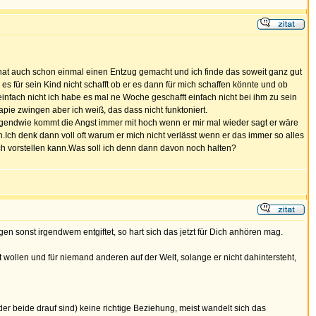
d hat auch schon einmal einen Entzug gemacht und ich finde das soweit ganz gut
 es für sein Kind nicht schafft ob er es dann für mich schaffen könnte und ob
 einfach nicht ich habe es mal ne Woche geschafft einfach nicht bei ihm zu sein
pie zwingen aber ich weiß, das dass nicht funktoniert.
 irgendwie kommt die Angst immer mit hoch wenn er mir mal wieder sagt er wäre
Ich denk dann voll oft warum er mich nicht verlässt wenn er das immer so alles
ich vorstellen kann.Was soll ich denn dann davon noch halten?
en sonst irgendwem entgiftet, so hart sich das jetzt für Dich anhören mag.
st wollen und für niemand anderen auf der Welt, solange er nicht dahintersteht,
oder beide drauf sind) keine richtige Beziehung, meist wandelt sich das