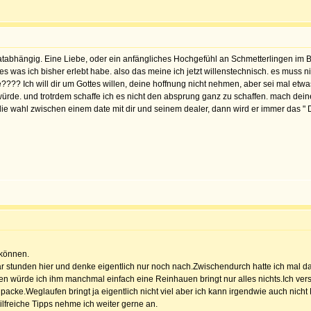
atabhängig. Eine Liebe, oder ein anfängliches Hochgefühl an Schmetterlingen im Bauc
les was ich bisher erlebt habe. also das meine ich jetzt willenstechnisch. es muss 
???? Ich will dir um Gottes willen, deine hoffnung nicht nehmen, aber sei mal etwas 
 würde. und trotrdem schaffe ich es nicht den absprung ganz zu schaffen. mach dei
die wahl zwischen einem date mit dir und seinem dealer, dann wird er immer das " Dat
 können.
ar stunden hier und denke eigentlich nur noch nach.Zwischendurch hatte ich mal das
sten würde ich ihm manchmal einfach eine Reinhauen bringt nur alles nichts.Ich vers
acke.Weglaufen bringt ja eigentlich nicht viel aber ich kann irgendwie auch nicht
Hilfreiche Tipps nehme ich weiter gerne an.