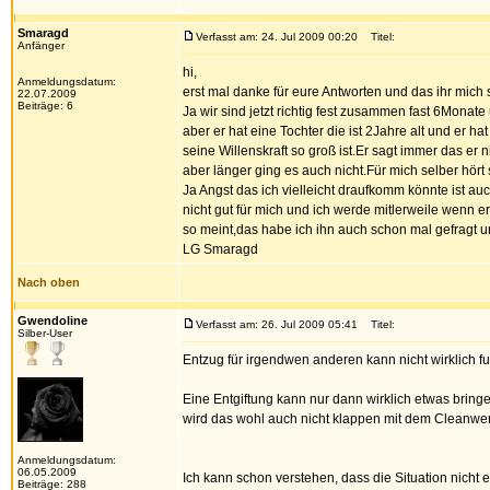
Smaragd
Verfasst am: 24. Jul 2009 00:20
Titel:
Anfänger
hi,
Anmeldungsdatum:
erst mal danke für eure Antworten und das ihr mich
22.07.2009
Beiträge: 6
Ja wir sind jetzt richtig fest zusammen fast 6Monat
aber er hat eine Tochter die ist 2Jahre alt und er h
seine Willenskraft so groß ist.Er sagt immer das er 
aber länger ging es auch nicht.Für mich selber hört
Ja Angst das ich vielleicht draufkomm könnte ist a
nicht gut für mich und ich werde mitlerweile wenn 
so meint,das habe ich ihn auch schon mal gefragt u
LG Smaragd
Nach oben
Gwendoline
Verfasst am: 26. Jul 2009 05:41
Titel:
Silber-User
Entzug für irgendwen anderen kann nicht wirklich fu
Eine Entgiftung kann nur dann wirklich etwas bringen
wird das wohl auch nicht klappen mit dem Cleanwe
Anmeldungsdatum:
06.05.2009
Ich kann schon verstehen, dass die Situation nicht e
Beiträge: 288