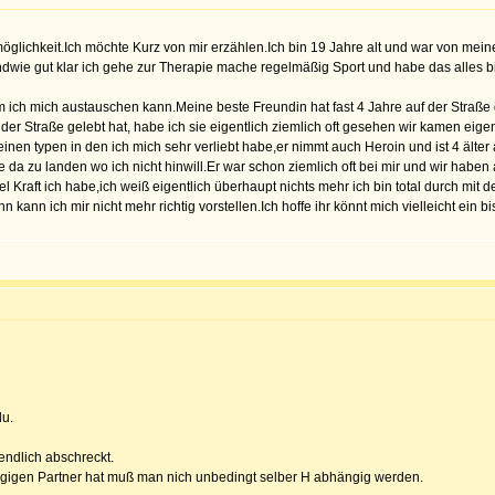
öglichkeit.Ich möchte Kurz von mir erzählen.Ich bin 19 Jahre alt und war von me
dwie gut klar ich gehe zur Therapie mache regelmäßig Sport und habe das alles bi
 ich mich austauschen kann.Meine beste Freundin hat fast 4 Jahre auf der Straße g
der Straße gelebt hat, habe ich sie eigentlich ziemlich oft gesehen wir kamen eigent
 einen typen in den ich mich sehr verliebt habe,er nimmt auch Heroin und ist 4 älte
 da zu landen wo ich nicht hinwill.Er war schon ziemlich oft bei mir und wir haben
el Kraft ich habe,ich weiß eigentlich überhaupt nichts mehr ich bin total durch mi
hn kann ich mir nicht mehr richtig vorstellen.Ich hoffe ihr könnt mich vielleicht ein 
du.
fendlich abschreckt.
igen Partner hat muß man nich unbedingt selber H abhängig werden.