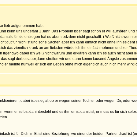
 so lieb aufgenommen habt.
e und kenn uns ungefähr 1 Jahr .Das Problem ist er sagt schon er will aufhören un
at damals für sie entzogen hat es aber trodzdem nicht geschafft:-(.Weiß nicht wenn er
nicht gut für mich ist und sone Sachen aber ich kann einfach nicht ohne ihn es geht
 sich das ziemlich krank an am liebsten würde ich ihn einfach nehmen und zur Thera
uch irgendwo dabei ich weiß nicht warum und erklären kann ich es auch nicht aber
er das sagt derbe sauer,dann streiten wir und dann komm tausend Ängste zusammen.
nd er meinte nur weil er sich ein Leben ohne mich eigentlich auch nich mehr wirkl
nktionieren, dabei ist es egal, ob er wegen seiner Tochter oder wegen Dir, oder weg
, wenn er selbst dahintersteht und es ihm ernst damit ist, er muss es für sich selb
rden.
infach ist für Dich, m.E. ist eine Beziehung, wo einer der beiden Partner drauf ist (