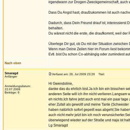
irgendwann zur Drogen-Zweckgemeinschaft, auch wen
Dass Du Angst hast, draufzukommen ist auch nachvo
Dadurch, dass Dein Freund drauf ist, interessierst D
behalten.
Du wärest nicht die erste, die draufkommt, weil der P
Überlege Dir gut, ob Du mit der Situation zwischen De
Wenn man Deine Zeilen hier im Forum liest bekommt 
Evtl. bist Du schon Co-abhängig oder zumindest au
Nach oben
Smaragd
Verfasst am: 26. Jul 2009 23:26
Titel:
Anfänger
Hi Gwendoline,
Anmeldungsdatum:
danke das du ehrlich bist.Ja ich bin ein bisschen s
22.07.2009
Beiträge: 6
anderen Seite will ich ihn nicht verlieren.Langsam w
eh nichts.Ich fahre jetzt auch erst mal ein paar tag
eher Zufall als gewollt und meine Tante (Schweste
haben natürlich sofort gepeilt was abgeht.Sie habe
auch nicht mehr jetzt bin ich noch verunsicherter.
überwiegend wieder auf der Straße und naja ist halt
Lg Smaragd