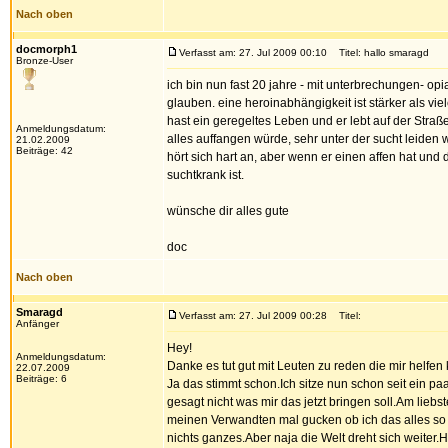
Nach oben
docmorph1
Verfasst am: 27. Jul 2009 00:10
Titel: hallo smaragd
Bronze-User
ich bin nun fast 20 jahre - mit unterbrechungen- opi
glauben. eine heroinabhängigkeit ist stärker als vie
hast ein geregeltes Leben und er lebt auf der Straße
Anmeldungsdatum:
alles auffangen würde, sehr unter der sucht leiden
21.02.2009
Beiträge: 42
hört sich hart an, aber wenn er einen affen hat und 
suchtkrank ist.
wünsche dir alles gute
doc
Nach oben
Smaragd
Verfasst am: 27. Jul 2009 00:28
Titel:
Anfänger
Hey!
Anmeldungsdatum:
Danke es tut gut mit Leuten zu reden die mir helfen
22.07.2009
Beiträge: 6
Ja das stimmt schon.Ich sitze nun schon seit ein pa
gesagt nicht was mir das jetzt bringen soll.Am lieb
meinen Verwandten mal gucken ob ich das alles so p
nichts ganzes.Aber naja die Welt dreht sich weiter.