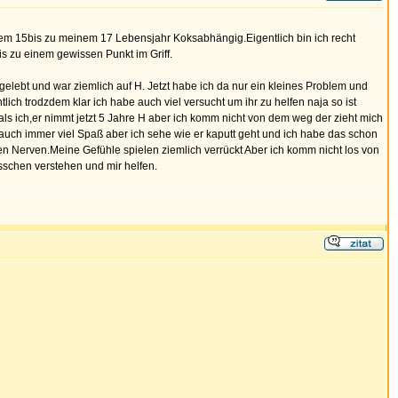
inem 15bis zu meinem 17 Lebensjahr Koksabhängig.Eigentlich bin ich recht
s zu einem gewissen Punkt im Griff.
elebt und war ziemlich auf H. Jetzt habe ich da nur ein kleines Problem und
lich trodzdem klar ich habe auch viel versucht um ihr zu helfen naja so ist
r als ich,er nimmt jetzt 5 Jahre H aber ich komm nicht von dem weg der zieht mich
 auch immer viel Spaß aber ich sehe wie er kaputt geht und ich habe das schon
t den Nerven.Meine Gefühle spielen ziemlich verrückt Aber ich komm nicht los von
bisschen verstehen und mir helfen.