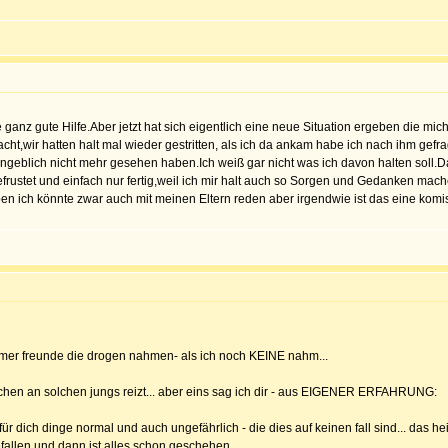
ganz gute Hilfe.Aber jetzt hat sich eigentlich eine neue Situation ergeben die mich
,wir hatten halt mal wieder gestritten, als ich da ankam habe ich nach ihm gefrag
angeblich nicht mehr gesehen haben.Ich weiß gar nicht was ich davon halten soll.Das
efrustet und einfach nur fertig,weil ich mir halt auch so Sorgen und Gedanken mach
iben ich könnte zwar auch mit meinen Eltern reden aber irgendwie ist das eine kom
mmer freunde die drogen nahmen- als ich noch KEINE nahm...
dchen an solchen jungs reizt... aber eins sag ich dir - aus EIGENER ERFAHRUNG:
r dich dinge normal und auch ungefährlich - die dies auf keinen fall sind... das 
efallen und dann ist alles schon geschehen.