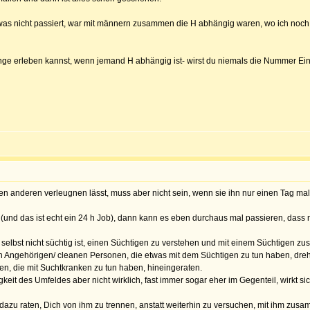
owas nicht passiert, war mit männern zusammen die H abhängig waren, wo ich noc
nge erleben kannst, wenn jemand H abhängig ist- wirst du niemals die Nummer Eins 
n anderen verleugnen lässt, muss aber nicht sein, wenn sie ihn nur einen Tag mal
(und das ist echt ein 24 h Job), dann kann es eben durchaus mal passieren, dass 
selbst nicht süchtig ist, einen Süchtigen zu verstehen und mit einem Süchtigen zu
n Angehörigen/ cleanen Personen, die etwas mit dem Süchtigen zu tun haben, dreht
en, die mit Suchtkranken zu tun haben, hineingeraten.
eit des Umfeldes aber nicht wirklich, fast immer sogar eher im Gegenteil, wirkt s
dazu raten, Dich von ihm zu trennen, anstatt weiterhin zu versuchen, mit ihm zus