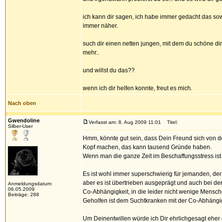
ich kann dir sagen, ich habe immer gedacht das s
immer näher.
such dir einen netten jungen, mit dem du schöne di
mehr..
und willst du das??
wenn ich dir helfen konnte, freut es mich.
Nach oben
Gwendoline
Verfasst am: 8. Aug 2009 11:01
Titel:
Silber-User
Hmm, könnte gut sein, dass Dein Freund sich von de
Kopf machen, das kann tausend Gründe haben.
Wenn man die ganze Zeit im Beschaffungsstress ist 
Es ist wohl immer superschwierig für jemanden, der 
aber es ist übertrieben ausgeprägt und auch bei de
Anmeldungsdatum:
06.05.2009
Co-Abhängigkeit, in die leider nicht wenige Mensch
Beiträge: 288
Geholfen ist dem Suchtkranken mit der Co-Abhängigk
Um Deinentwillen würde ich Dir ehrlichgesagt eher 