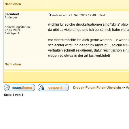
Nach oben
pseudoof
Verfasst am: 27. Sep 2009 12:48
Titel:
Anfänger
wichtig für solche drucksituationen sind "skills" al
Anmeldungsdatum:
da gibt es viele dinge und ich persönlich habe viel a
27.09.2009
Beiträge: 9
vor einem möchte ich dich gerne warnen ---> wenn m
schlechter wird und der druck ansteigt ... solche si
verhalten schnell eskalieren, dafür reicht schon ein 
wegen so etwas in der art fast verblutet)
Nach oben
Drogen-Forum Foren-Übersicht
->
V
Seite
1
von
1