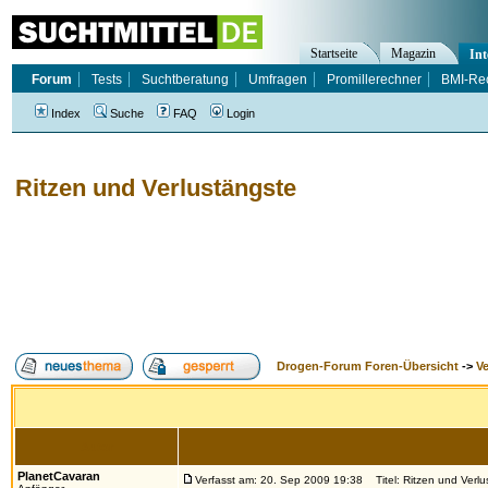
Startseite
Magazin
Int
Forum
Tests
Suchtberatung
Umfragen
Promillerechner
BMI-Re
Index
Suche
FAQ
Login
Ritzen und Verlustängste
Drogen-Forum Foren-Übersicht
->
V
Autor
PlanetCavaran
Verfasst am: 20. Sep 2009 19:38
Titel: Ritzen und Verlu