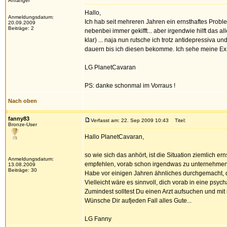
Anfänger
Hallo,
Anmeldungsdatum:
Ich hab seit mehreren Jahren ein ernsthaftes Problem
20.09.2009
Beiträge: 2
nebenbei immer gekifft... aber irgendwie hilft das 
klar) ... naja nun rutsche ich trotz antidepressiva 
dauern bis ich diesen bekomme. Ich sehe meine Ex
LG PlanetCavaran
PS: danke schonmal im Vorraus !
Nach oben
fanny83
Verfasst am: 22. Sep 2009 10:43
Titel:
Bronze-User
Hallo PlanetCavaran,
so wie sich das anhört, ist die Situation ziemlich 
Anmeldungsdatum:
empfehlen, vorab schon irgendwas zu unternehmen
13.08.2009
Beiträge: 30
Habe vor einigen Jahren ähnliches durchgemacht, d
Vielleicht wäre es sinnvoll, dich vorab in eine psych
Zumindest solltest Du einen Arzt aufsuchen und mi
Wünsche Dir aufjeden Fall alles Gute...
LG Fanny