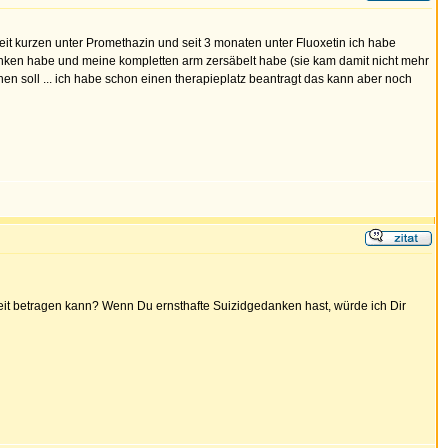
 seit kurzen unter Promethazin und seit 3 monaten unter Fluoxetin ich habe
betrunken habe und meine kompletten arm zersäbelt habe (sie kam damit nicht mehr
chen soll ... ich habe schon einen therapieplatz beantragt das kann aber noch
tezeit betragen kann? Wenn Du ernsthafte Suizidgedanken hast, würde ich Dir