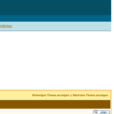
htliches
Vorheriges Thema anzeigen
::
Nächstes Thema anzeigen