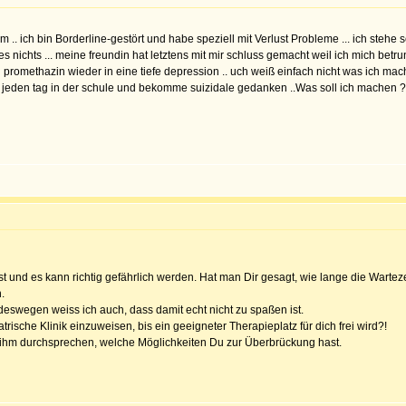
 .. ich bin Borderline-gestört und habe speziell mit Verlust Probleme ... ich stehe
alles nichts ... meine freundin hat letztens mit mir schluss gemacht weil ich mich 
und promethazin wieder in eine tiefe depression .. uch weiß einfach nicht was ich ma
 jeden tag in der schule und bekomme suizidale gedanken ..Was soll ich machen ?
ernst und es kann richtig gefährlich werden. Hat man Dir gesagt, wie lange die War
.
eswegen weiss ich auch, dass damit echt nicht zu spaßen ist.
atrische Klinik einzuweisen, bis ein geeigneter Therapieplatz für dich frei wird?!
t ihm durchsprechen, welche Möglichkeiten Du zur Überbrückung hast.