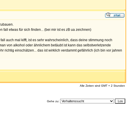
bzubauen.
fall etwas für sich finden... (bei mir ist es zB ua zeichnen)
ll auch mal kifft, ist es sehr wahrscheinlich, dass deine stimmung noch
nn man von alkohol oder ähnlichem betäubt ist kann das selbstverletzende
r richtig einschätzen... das ist wirklich verdammt gefährlich (ich bin vor jahren
Alle Zeiten sind GMT + 2 Stunden
Gehe zu: