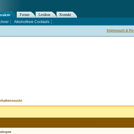
Forum
Lexikon
Kontakt
eraktiv
chner
Alkoholfreie Cocktails
Impressum & Rec
erhaltenssucht
Nachricht
stängste