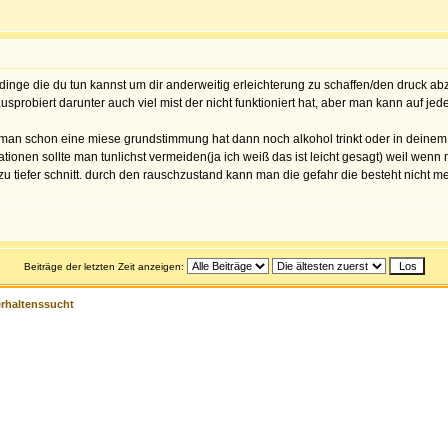
so dinge die du tun kannst um dir anderweitig erleichterung zu schaffen/den druck a
usprobiert darunter auch viel mist der nicht funktioniert hat, aber man kann auf jeden 
an schon eine miese grundstimmung hat dann noch alkohol trinkt oder in deinem fa
tuationen sollte man tunlichst vermeiden(ja ich weiß das ist leicht gesagt) weil we
zu tiefer schnitt. durch den rauschzustand kann man die gefahr die besteht nicht meh
Beiträge der letzten Zeit anzeigen:
erhaltenssucht